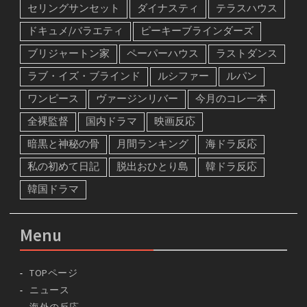
セリングサンセット
ダイナスティ
テラスハウス
ドキュメ/バラエティ
ピーキーブラインダーズ
ブリジャートン家
ペーパーハウス
ラストダンス
ラブ・イズ・ブラインド
ルシファー
ルパン
ワンピース
ヴァージンリバー
今月のコレ一本
全裸監督
国内ドラマ
映画反応
暗黒と神秘の骨
月間ランキング
海ドラ反応
私の初めて日記
脱出おひとり島
韓ドラ反応
韓国ドラマ
Menu
TOPページ
ニュース
海外の反応