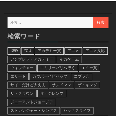
検
索:
検索ワード
1899
YOU
アカデミー賞
アニメ
アニメ反応
アンブレラ・アカデミー
イカゲーム
ウィッチャー
エミリーパリへ行く
エミー賞
エリート
カウボーイビバップ
コブラ会
サイコだけど大丈夫
サンドマン
ザ・キング
ザ・クラウン
ザ・ジレンマ
ジニーアンドジョージア
ストレンジャー・シングス
セックスライフ