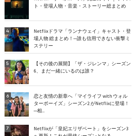
ト・登場人物・音楽・ストーリー総まとめ
Netflixドラマ「ランナウェイ」キャスト・登
場人物 総まとめ！─誰も信用できない衝撃ミ
ステリー
【その後の展開】「ザ・ジレンマ」シーズン
6、まだ一緒にいるのは誰？
恋と友情の新章へ「マイライフ with ウォル
ターボーイズ」シーズン2 がNetflixに登場！
─相...
Netflixが「皇妃エリザベート」をシーズン3
へ更新！これが最終シーズンとなる