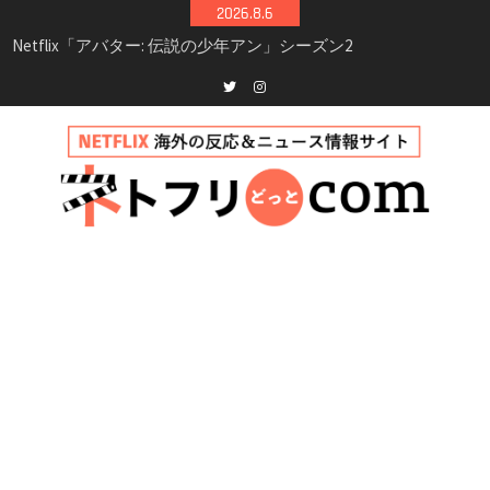
Skip
2026.8.6
to
Netflix映画「ボイスメールで恋をして」キャス
content
ト・登場人物・あらすじまとめ｜ゾーイ・ドゥ
イッチ主演ロマコメ
Netflix「ハウス・オブ・ギネス」シーズン2が更
Twitter
instagram
新決定！2027年撮影開始へ
兄弟大騒動のコメディ映画「リトル・ブラザ
ー」がNetflixで配信！─キャスト・あらすじ・
見どころまとめ