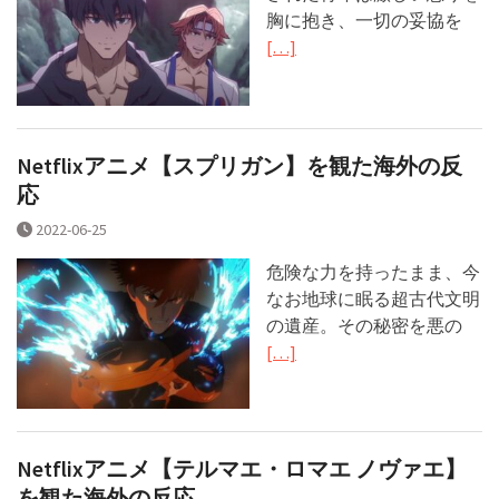
胸に抱き、一切の妥協を
[…]
Netflixアニメ【スプリガン】を観た海外の反
応
2022-06-25
危険な力を持ったまま、今
なお地球に眠る超古代文明
の遺産。その秘密を悪の
[…]
Netflixアニメ【テルマエ・ロマエ ノヴァエ】
を観た海外の反応