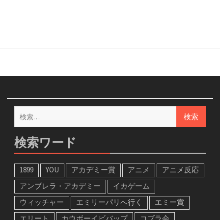
検
索:
検索ワード
1899
YOU
アカデミー賞
アニメ
アニメ反応
アンブレラ・アカデミー
イカゲーム
ウィッチャー
エミリーパリへ行く
エミー賞
エリート
カウボーイビバップ
コブラ会