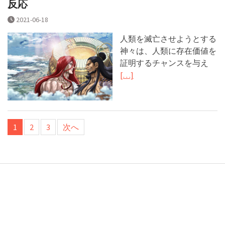
反応
2021-06-18
人類を滅亡させようとする
神々は、人類に存在価値を
証明するチャンスを与え
[…]
投
1
2
3
次へ
稿
の
ペ
ー
ジ
送
り