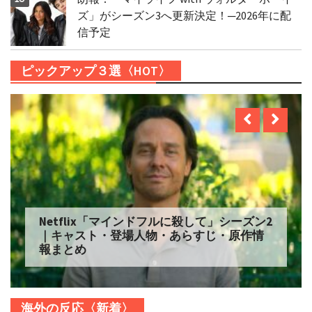
ズ」がシーズン3へ更新決定！─2026年に配
信予定
ピックアップ３選〈HOT〉
Netflix「自由研究には向かない殺人」シー
ズン2 配信へ｜キャスト・登場人物・あらす
じ・原作情報まとめ
海外の反応〈新着〉