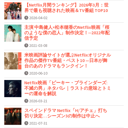
【Netflix月間ランキング】2026年3月：世
界で最も視聴された映画＆TV番組 TOP10
2026-04-02
主演 中島健人×松本穂香のNetflix映画「桜
のような僕の恋人」制作決定！─2022年配
信予定
2021-03-08
米映画評論サイトが選ぶNetflixオリジナル
作品の傑作TV番組・ベスト10 —日本が舞
台のあのドラマもランクイン！
2020-06-10
Netflix映画「ピーキー・ブラインダーズ:
不滅の男」ネタバレ｜ラストの意味とトミ
ーの運命を解説
2026-03-21
スペインドラマ Netflix「H/アチェ」打ち
切り決定…シーズン3の制作は中止へ
2021-07-31