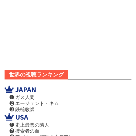
世界の視聴ランキング
JAPAN
❶ ガス人間
❷ エージェント・キム
❸ 鉄槌教師
USA
❶ 史上最悪の隣人
❷ 捜索者の血