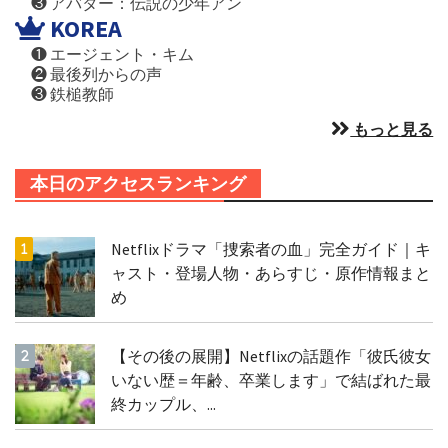
❸ アバター：伝説の少年アン
KOREA
❶ エージェント・キム
❷ 最後列からの声
❸ 鉄槌教師
もっと見る
本日のアクセスランキング
Netflixドラマ「捜索者の血」完全ガイド｜キ
ャスト・登場人物・あらすじ・原作情報まと
め
【その後の展開】Netflixの話題作「彼氏彼女
いない歴＝年齢、卒業します」で結ばれた最
終カップル、...