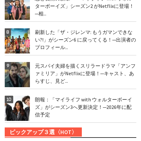
ターボーイズ」シーズン2 がNetflixに登場！
─相...
刷新した「ザ・ジレンマ: もうガマンできな
い?!」がシーズン6 に戻ってくる！─出演者の
プロフィール...
元スパイ夫婦を描くスリラードラマ「アンフ
ァミリア」がNetflixに登場！─キャスト、あ
らすじ、見ど...
朗報：「マイライフ with ウォルターボーイ
ズ」がシーズン3へ更新決定！─2026年に配
信予定
ピックアップ３選〈HOT〉