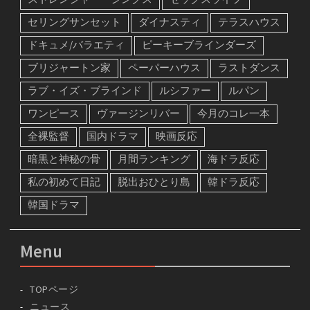
ストレンジャー・シングス
セックスライフ
セリングサンセット
ダイナスティ
テラスハウス
ドキュメ/バラエティ
ピーキーブラインダーズ
ブリジャートン家
ペーパーハウス
ラストダンス
ラブ・イズ・ブラインド
ルシファー
ルパン
ワンピース
ヴァージンリバー
今月のコレ一本
全裸監督
国内ドラマ
映画反応
暗黒と神秘の骨
月間ランキング
海ドラ反応
私の初めて日記
脱出おひとり島
韓ドラ反応
韓国ドラマ
Menu
TOPページ