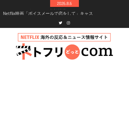
Skip
2026.8.6
to
Netflix映画「ボイスメールで恋をして」キャス
content
ト・登場人物・あらすじまとめ｜ゾーイ・ドゥ
イッチ主演ロマコメ
Netflix「ハウス・オブ・ギネス」シーズン2が更
Twitter
instagram
新決定！2027年撮影開始へ
兄弟大騒動のコメディ映画「リトル・ブラザ
ー」がNetflixで配信！─キャスト・あらすじ・
見どころまとめ
Netflix「アバター: 伝説の少年アン」シーズン2
完全ガイド｜キャスト・登場人物・あらすじ・
シーズン3最新情報