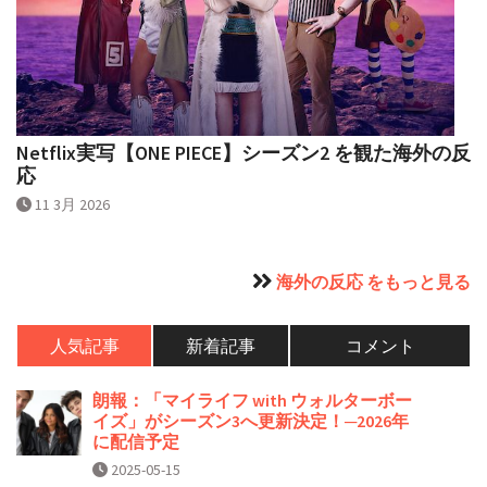
Netflix実写【ONE PIECE】シーズン2 を観た海外の反
応
11 3月 2026
海外の反応 をもっと見る
人気記事
新着記事
コメント
朗報：「マイライフ with ウォルターボー
イズ」がシーズン3へ更新決定！─2026年
に配信予定
2025-05-15