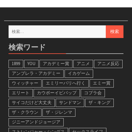
検
索:
検索ワード
1899
YOU
アカデミー賞
アニメ
アニメ反応
アンブレラ・アカデミー
イカゲーム
ウィッチャー
エミリーパリへ行く
エミー賞
エリート
カウボーイビバップ
コブラ会
サイコだけど大丈夫
サンドマン
ザ・キング
ザ・クラウン
ザ・ジレンマ
ジニーアンドジョージア