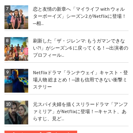
恋と友情の新章へ「マイライフ with ウォル
ターボーイズ」シーズン2 がNetflixに登場！
─相...
刷新した「ザ・ジレンマ: もうガマンできな
い?!」がシーズン6 に戻ってくる！─出演者の
プロフィール...
Netflixドラマ「ランナウェイ」キャスト・登
場人物 総まとめ！─誰も信用できない衝撃ミ
ステリー
元スパイ夫婦を描くスリラードラマ「アンフ
ァミリア」がNetflixに登場！─キャスト、あ
らすじ、見ど...