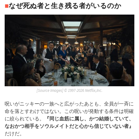
■
なぜ死ぬ者と生き残る者がいるのか
[Source Images] ©︎ 1997-2026 Netflix,Inc.
呪いがニッキーの一族へと広がったあとも、全員が一斉に
命を落とすわけではない。この呪いが発動する条件は明確
に絞られている。
『同じ血筋に属し、かつ結婚していて、
なおかつ相手をソウルメイトだと心から信じていない者』
だけだ。