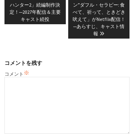
post:
post:
ナ
ハンター2」続編制作決
ン”ダフル・セラピー: 食
定！─2027年配信＆主要
べて、祈って、ときどき
ビ
キャスト続投
吠えて」がNetflix配信！
ゲ
─あらすじ、キャスト情
ー
報
シ
ョ
ン
コメントを残す
※
コメント