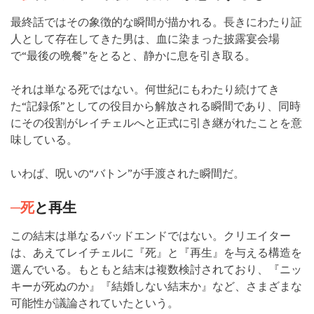
最終話ではその象徴的な瞬間が描かれる。長きにわたり証
人として存在してきた男は、血に染まった披露宴会場
で“最後の晩餐”をとると、静かに息を引き取る。
それは単なる死ではない。何世紀にもわたり続けてき
た“記録係”としての役目から解放される瞬間であり、同時
にその役割がレイチェルへと正式に引き継がれたことを意
味している。
いわば、呪いの“バトン”が手渡された瞬間だ。
─死
と再生
この結末は単なるバッドエンドではない。クリエイター
は、あえてレイチェルに『死』と『再生』を与える構造を
選んでいる。もともと結末は複数検討されており、『ニッ
キーが死ぬのか』『結婚しない結末か』など、さまざまな
可能性が議論されていたという。