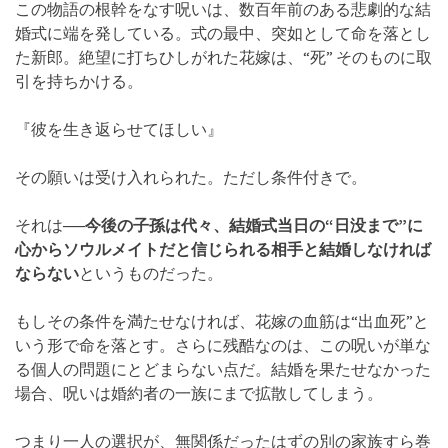
この物語の根幹をなす呪いは、数百年前のある悲劇的な結
婚式に端を発している。式の最中、突如として命を落とし
た新郎。絶望に打ちひしがれた花嫁は、“死” そのものに取
引を持ちかける。
『彼を生き返らせてほしい』
その願いは受け入れられた。ただし条件付きで。
それは──
今後の子孫は代々、結婚式当日の“日没まで”に
心からソウルメイトだと信じられる相手と結婚しなければ
ならない
というものだった。
もしその条件を満たせなければ、花嫁の血筋は“出血死”と
いう形で命を落とす。さらに残酷なのは、この呪いが単な
る個人の問題にとどまらない点だ。結婚を果たせなかった
場合、呪いは婚約者の一族にまで拡散してしまう。
つまり一人の選択が、無関係だったはずの別の家族すら巻