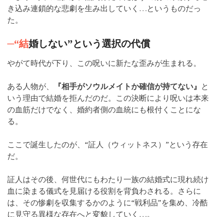
き込み連鎖的な悲劇を生み出していく…というものだっ
た。
─“結
婚しない”という選択の代償
やがて時代が下り、この呪いに新たな歪みが生まれる。
ある人物が、
『相手がソウルメイトか確信が持てない』
と
いう理由で結婚を拒んだのだ。この決断により呪いは本来
の血筋だけでなく、婚約者側の血統にも根付くことにな
る。
ここで誕生したのが、“証人（ウィットネス）”という存在
だ。
証人はその後、何世代にもわたり一族の結婚式に現れ続け
血に染まる儀式を見届ける役割を背負わされる。さらに
は、その惨劇を収集するかのように“戦利品”を集め、冷酷
に見守る異様な存在へと変貌していく…。