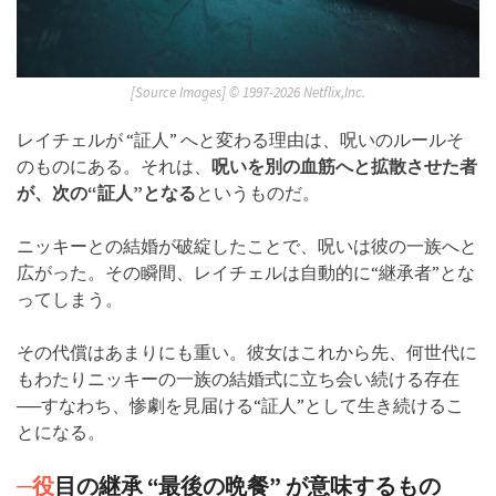
[Source Images] ©︎ 1997-2026 Netflix,Inc.
レイチェルが “証人” へと変わる理由は、呪いのルールそ
のものにある。それは、
呪いを別の血筋へと拡散させた者
が、次の“証人”となる
というものだ。
ニッキーとの結婚が破綻したことで、呪いは彼の一族へと
広がった。その瞬間、レイチェルは自動的に“継承者”とな
ってしまう。
その代償はあまりにも重い。彼女はこれから先、何世代に
もわたりニッキーの一族の結婚式に立ち会い続ける存在
──すなわち、惨劇を見届ける“証人”として生き続けるこ
とになる。
─役
目の継承 “最後の晩餐” が意味するもの