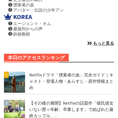
❷ 捜索者の血
❸ アバター：伝説の少年アン
KOREA
❶ エージェント・キム
❷ 最後列からの声
❸ 鉄槌教師
もっと見る
本日のアクセスランキング
Netflixドラマ「捜索者の血」完全ガイド｜キ
ャスト・登場人物・あらすじ・原作情報まと
め
【その後の展開】Netflixの話題作「彼氏彼女
いない歴＝年齢、卒業します」で結ばれた最
終カップル、...