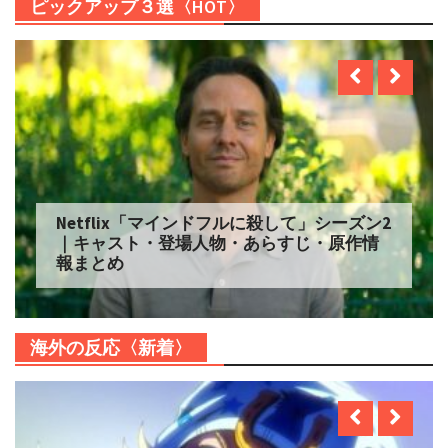
ピックアップ３選〈HOT〉
Netflix「自由研究には向かない殺人」シー
ズン2 配信へ｜キャスト・登場人物・あらす
じ・原作情報まとめ
海外の反応〈新着〉