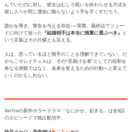
んでいたのに対し、彼女はむしろ呪いを終わらせる方法を
探し人々が同じ運命に陥らないよう手を尽くすだろう。
誰かを導き、警告を与える存在──実際、最終話でジュー
ドに向けて放った
『結婚相手は本当に慎重に選ぶべき』
と
いう言葉はその片鱗とも言える。
人は、思っているほど相手のことを理解できていない。だ
からこそレイチェルは、その“見届ける者”としての役割を
単なる傍観ではなく、未来を変えるための行動へと変えて
いくのかもしれない。
Netflixの新作ホラードラマ「なにかが、起きる」は全8話
のエピソードで独占配信中。
作品ページ・予告編は
▶︎こちら
から