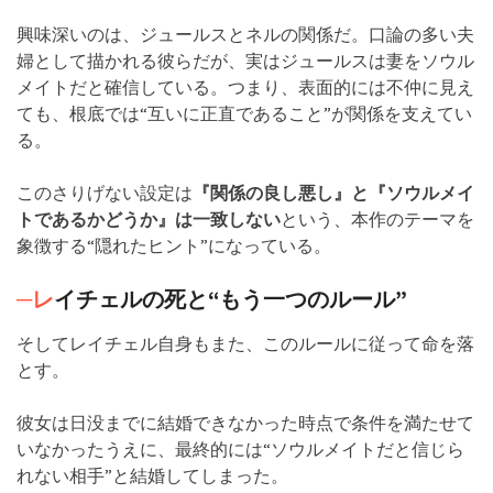
興味深いのは、ジュールスとネルの関係だ。口論の多い夫
婦として描かれる彼らだが、実はジュールスは妻をソウル
メイトだと確信している。つまり、表面的には不仲に見え
ても、根底では“互いに正直であること”が関係を支えてい
る。
このさりげない設定は
『関係の良し悪し』と『ソウルメイ
トであるかどうか』は一致しない
という、本作のテーマを
象徴する“隠れたヒント”になっている。
─レ
イチェルの死と“もう一つのルール”
そしてレイチェル自身もまた、このルールに従って命を落
とす。
彼女は日没までに結婚できなかった時点で条件を満たせて
いなかったうえに、最終的には“ソウルメイトだと信じら
れない相手”と結婚してしまった。