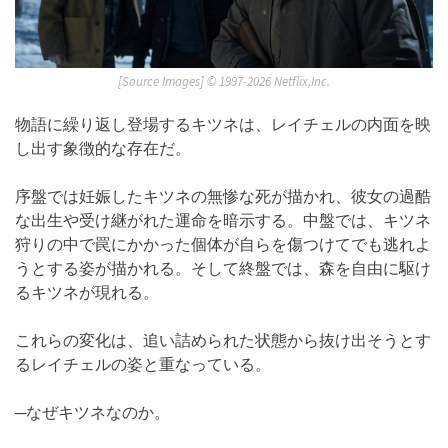
[Source Images] ©︎ 1997-2026 Netflix,Inc.
物語に繰り返し登場するキツネは、レイチェルの内面を映
し出す象徴的な存在だ。
序盤では妊娠したキツネの無惨な死が描かれ、彼女の過酷
な出生や受け継がれた運命を暗示する。中盤では、キツネ
狩りの中で罠にかかった個体が自らを傷つけてでも逃れよ
うとする姿が描かれる。そして終盤では、森を自由に駆け
るキツネが現れる。
これらの変化は、追い詰められた状態から抜け出そうとす
るレイチェルの姿と重なっている。
─なぜキツネなのか。