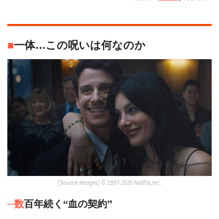
■
一体…この呪いは何なのか
[Source Images] ©︎ 1997-2026 Netflix,Inc.
─数
百年続く“血の契約”