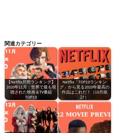
関連カテゴリー
【Netflix月間ランキング】
Netflix「TOP10ランキン
2020年11月：世界で最も視
グ」から見る2020年最高の
聴された映画＆TV番組
作品はこれだ！（10月統
TOP10
計）