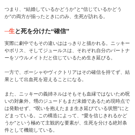
つまり、“結婚しているかどうか”と“信じているかどう
か”の両方が揃ったときにのみ、生死が訪れる。
─生
と死を分けた“確信”
実際に劇中でもその違いははっきりと描かれる。ニッキー
やボリス、そしてジュールスは、それぞれ自分のパートナ
ーをソウルメイトだと信じているため生き延びる。
一方で、ポーシャやヴィクトリアはその確信を持てず、結
果として出血死を迎えることになる。
また、ニッキーの義姉ネルはそもそも血縁ではないため呪
いの対象外。甥のジュードもまだ未婚であるため現時点で
は発動せず、“呪いを抱えたまま生き延びている状態”にと
どまっている。この構造によって、“愛を信じきれるかど
うか”という極めて主観的な要素が、生死を分ける絶対条
件として機能している。