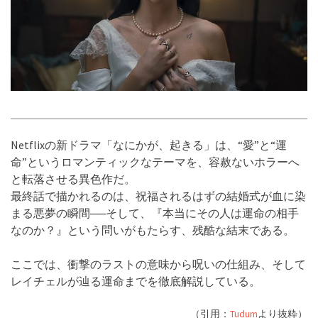
Netflixの新ドラマ「なにかが、起きる」は、“愛”と“運
命”というロマンティックなテーマを、容赦ないホラーへ
と転落させる異色作だ。
最終話で描かれるのは、祝福されるはずの結婚式が血に染
まる悪夢の瞬間──そして、『本当にその人は運命の相手
なのか？』という問いがもたらす、残酷な結末である。
ここでは、衝撃のラストの意味から呪いの仕組み、そして
レイチェルが辿る運命までを徹底解説している。
（引用：
Tudum
より抜粋）