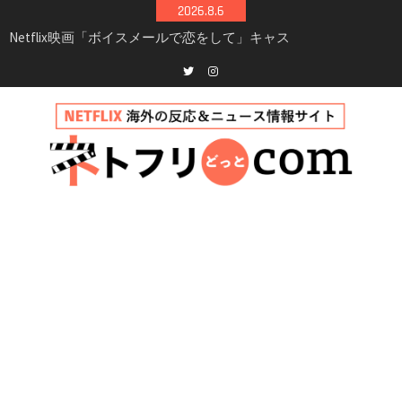
Skip
2026.8.6
to
Netflix映画「ボイスメールで恋をして」キャス
content
ト・登場人物・あらすじまとめ｜ゾーイ・ドゥ
イッチ主演ロマコメ
Netflix「ハウス・オブ・ギネス」シーズン2が更
Twitter
instagram
新決定！2027年撮影開始へ
兄弟大騒動のコメディ映画「リトル・ブラザ
ー」がNetflixで配信！─キャスト・あらすじ・
見どころまとめ
Netflix「アバター: 伝説の少年アン」シーズン2
完全ガイド｜キャスト・登場人物・あらすじ・
シーズン3最新情報