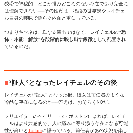
狡猾で神秘的、どこか掴みどころのない存在であり完全に
は理解できない──その性質は、物語の世界観やレイチェ
ル自身の曖昧で揺らぐ内面と重なっている。
つまりキツネは、単なる演出ではなく、
レイチェルの“恐
怖・本能・解放”を段階的に映し出す象徴
として配置され
ているのだ。
■
“証人”となったレイチェルのその後
レイチェルが “証人” となった後、彼女は前任者のような
冷酷な存在になるのか──答えは、おそらくNOだ。
クリエイターのヘイリー・Z・ボストンによれば、レイチ
ェルはより共感的で、人の痛みに寄り添う存在になる可能
性が高いと
Tudum
に語っている。前任者があの状況を楽し