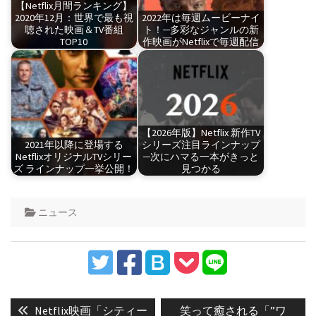
【Netflix月間ランキング】
2020年12月：世界で最も視
2022年は毎週ムービーナイ
聴された映画＆TV番組
ト！─多彩なジャンルの新
TOP10
作映画がNetflixで毎週配信
【2026年版】Netflix 新作TV
2021年以降に登場する
シリーズ注目ラインナップ
NetflixオリジナルTVシリー
─次にハマる一本がきっと
ズ ラインナップ一挙公開！
見つかる
ニュース
投
稿
Previous
Next
Netflix映画「シティー
笑って癒される「”ワ