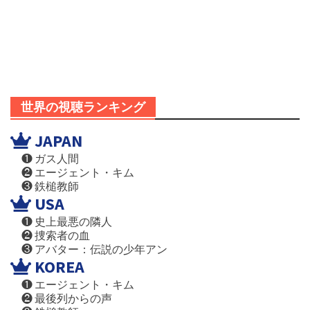
世界の視聴ランキング
JAPAN
❶ ガス人間
❷ エージェント・キム
❸ 鉄槌教師
USA
❶ 史上最悪の隣人
❷ 捜索者の血
❸ アバター：伝説の少年アン
KOREA
❶ エージェント・キム
❷ 最後列からの声