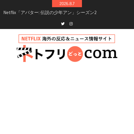
Skip
2026.8.7
シーズン3最新情報
to
Netflix映画「ボイスメールで恋をして」キャス
content
ト・登場人物・あらすじまとめ｜ゾーイ・ドゥ
イッチ主演ロマコメ
Netflix「ハウス・オブ・ギネス」シーズン2が更
Twitter
instagram
新決定！2027年撮影開始へ
兄弟大騒動のコメディ映画「リトル・ブラザ
ー」がNetflixで配信！─キャスト・あらすじ・
見どころまとめ