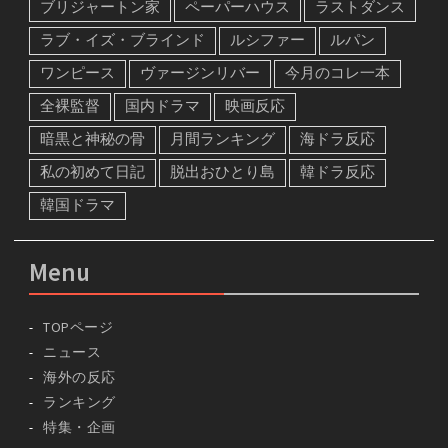
ブリジャートン家
ペーパーハウス
ラストダンス
ラブ・イズ・ブラインド
ルシファー
ルパン
ワンピース
ヴァージンリバー
今月のコレ一本
全裸監督
国内ドラマ
映画反応
暗黒と神秘の骨
月間ランキング
海ドラ反応
私の初めて日記
脱出おひとり島
韓ドラ反応
韓国ドラマ
Menu
TOPページ
ニュース
海外の反応
ランキング
特集・企画