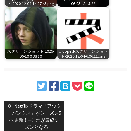
ト-2020-12-04-14.27.45.png
06-05 13.15.22
スクリーンショット 2026-
cropped-スクリーンショッ
06-10 0.38.10
ト-2020-12-04-6.06.11.png
投
稿
Previous
Netflixドラマ「アウタ
post:
ナ
ーバンクス」がシーズン5
へ更新！─これが最終シ
ビ
ーズンとなる
ゲ