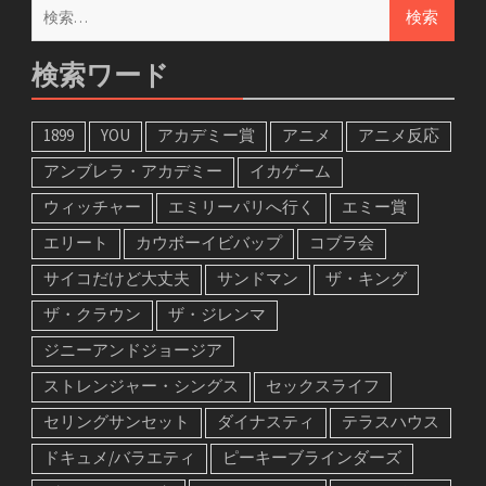
検
索:
検索ワード
1899
YOU
アカデミー賞
アニメ
アニメ反応
アンブレラ・アカデミー
イカゲーム
ウィッチャー
エミリーパリへ行く
エミー賞
エリート
カウボーイビバップ
コブラ会
サイコだけど大丈夫
サンドマン
ザ・キング
ザ・クラウン
ザ・ジレンマ
ジニーアンドジョージア
ストレンジャー・シングス
セックスライフ
セリングサンセット
ダイナスティ
テラスハウス
ドキュメ/バラエティ
ピーキーブラインダーズ