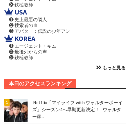
❸ 鉄槌教師
USA
❶ 史上最悪の隣人
❷ 捜索者の血
❸ アバター：伝説の少年アン
KOREA
❶ エージェント・キム
❷ 最後列からの声
❸ 鉄槌教師
もっと見る
本日のアクセスランキング
Netflix「マイライフ with ウォルターボーイ
ズ」シーズン4へ早期更新決定！─ウォルタ
ー家...