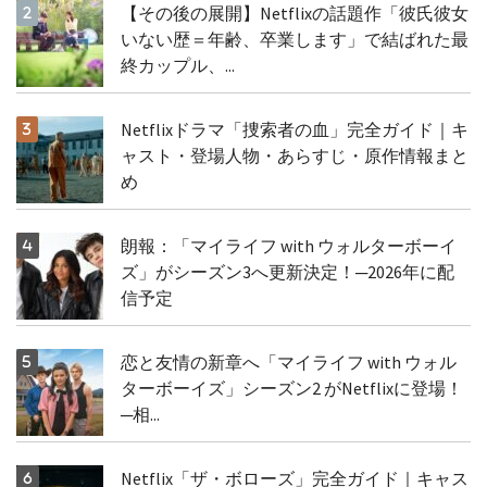
【その後の展開】Netflixの話題作「彼氏彼女
いない歴＝年齢、卒業します」で結ばれた最
終カップル、...
Netflixドラマ「捜索者の血」完全ガイド｜キ
ャスト・登場人物・あらすじ・原作情報まと
め
朗報：「マイライフ with ウォルターボーイ
ズ」がシーズン3へ更新決定！─2026年に配
信予定
恋と友情の新章へ「マイライフ with ウォル
ターボーイズ」シーズン2 がNetflixに登場！
─相...
Netflix「ザ・ボローズ」完全ガイド｜キャス