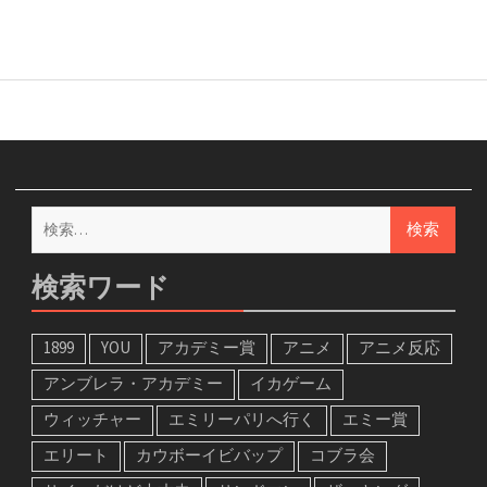
検
索:
検索ワード
1899
YOU
アカデミー賞
アニメ
アニメ反応
アンブレラ・アカデミー
イカゲーム
ウィッチャー
エミリーパリへ行く
エミー賞
エリート
カウボーイビバップ
コブラ会