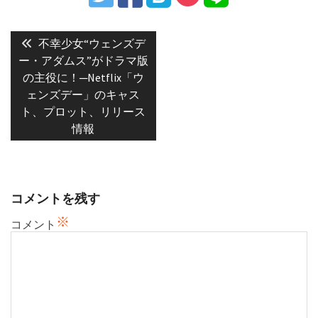
投
稿
Previous
不幸少女“ウェンズデ
post:
ナ
ー・アダムス”がドラマ版
の主役に！─Netflix「ウ
ビ
ェンズデー」のキャス
ゲ
ト、プロット、リリース
ー
情報
シ
ョ
ン
コメントを残す
※
コメント