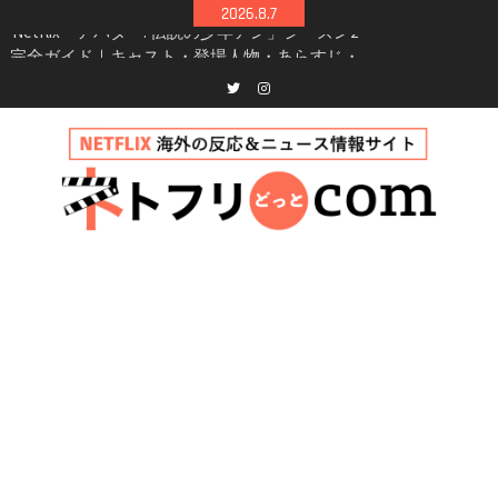
Skip
2026.8.7
to
Netflix映画「ボイスメールで恋をして」キャス
content
ト・登場人物・あらすじまとめ｜ゾーイ・ドゥ
イッチ主演ロマコメ
Netflix「ハウス・オブ・ギネス」シーズン2が更
Twitter
instagram
新決定！2027年撮影開始へ
兄弟大騒動のコメディ映画「リトル・ブラザ
ー」がNetflixで配信！─キャスト・あらすじ・
見どころまとめ