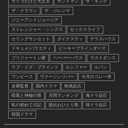
サイコだけど大丈夫
サンドマン
ザ・キング
ザ・クラウン
ザ・ジレンマ
ジニーアンドジョージア
ストレンジャー・シングス
セックスライフ
セリングサンセット
ダイナスティ
テラスハウス
ドキュメ/バラエティ
ピーキーブラインダーズ
ブリジャートン家
ペーパーハウス
ラストダンス
ラブ・イズ・ブラインド
ルシファー
ルパン
ワンピース
ヴァージンリバー
今月のコレ一本
全裸監督
国内ドラマ
映画反応
暗黒と神秘の骨
月間ランキング
海ドラ反応
私の初めて日記
脱出おひとり島
韓ドラ反応
韓国ドラマ