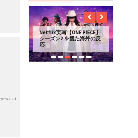
Netflix実写【ONE PIECE】
シーズン2 を観た海外の反
応
・ガール』で主