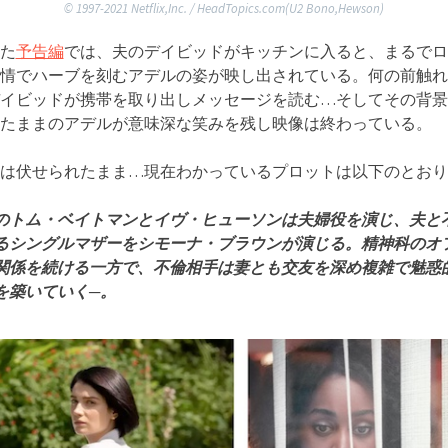
©︎ 1997-2021 Netflix,Inc. / HeadTopics.com(U2 Bono,Hewson)
た
予告編
では、夫のデイビッドがキッチンに入ると、まるでロ
情でハーブを刻むアデルの姿が映し出されている。何の前触れ
イビッドが携帯を取り出しメッセージを読む…そしてその背景
たままのアデルが意味深な笑みを残し映像は終わっている。
は伏せられたまま…現在わかっているプロットは以下のとおり
のトム・ベイトマンとイヴ・ヒューソンは夫婦役を演じ、夫と
るシングルマザーをシモーナ・ブラウンが演じる。精神科のオ
関係を続ける一方で、不倫相手は妻とも交友を深め複雑で魅惑
を築いていく─。