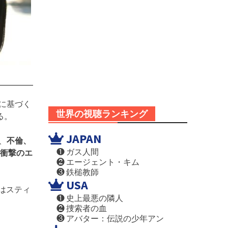
』に基づく
世界の視聴ランキング
る。
JAPAN
、
不倫、
❶ ガス人間
衝撃のエ
❷ エージェント・キム
❸ 鉄槌教師
USA
本はスティ
❶ 史上最悪の隣人
❷ 捜索者の血
❸ アバター：伝説の少年アン