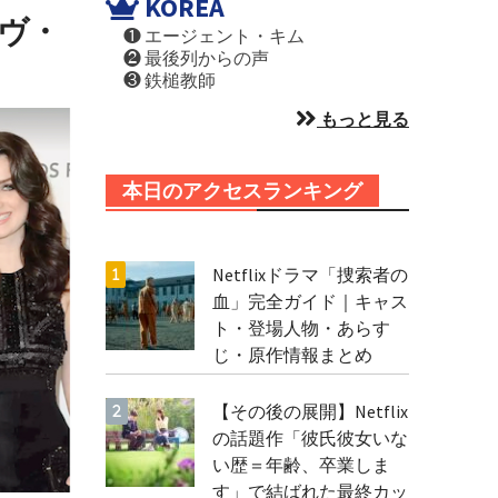
KOREA
ヴ・
❶ エージェント・キム
❷ 最後列からの声
❸ 鉄槌教師
もっと見る
本日のアクセスランキング
Netflixドラマ「捜索者の
血」完全ガイド｜キャス
ト・登場人物・あらす
じ・原作情報まとめ
【その後の展開】Netflix
の話題作「彼氏彼女いな
い歴＝年齢、卒業しま
す」で結ばれた最終カッ