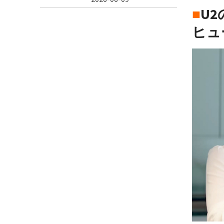
■
U
ヒュ