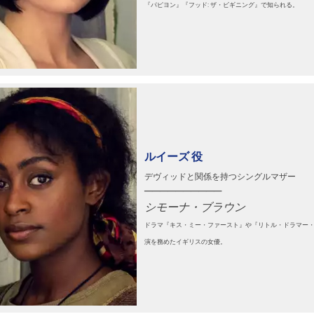
『パピヨン』『フッド: ザ・ビギニング』で知られる。
ルイーズ 役
デヴィッドと関係を持つシングルマザー
──────────
シモーナ・ブラウン
ドラマ『キス・ミー・ファースト』や『リトル・ドラマー
演を務めたイギリスの女優。