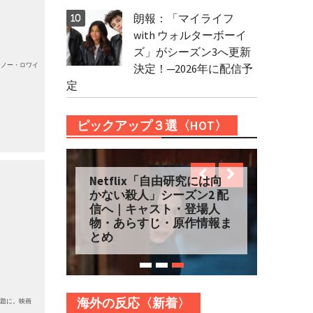
朗報：「マイライフ
with ウォルターボーイ
ズ」がシーズン3へ更新
スノー・ロワイ
決定！─2026年に配信予
定
ピックアップ３選〈HOT〉
Netflix「自由研究には向
かない殺人」シーズン2 配
信へ｜キャスト・登場人
物・あらすじ・原作情報ま
とめ
海外の反応〈新着〉
話題に。映画