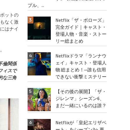
プル、...
ボットの
Netflix「ザ・ボローズ」
もなく激
完全ガイド｜キャスト・
にはナイ
登場人物・音楽・ストー
リー総まとめ
。
Netflixドラマ「ランナウ
ェイ」キャスト・登場人
不倫関係
物 総まとめ！─誰も信用
フィスで
できない衝撃ミステリー
的な三角
【その後の展開】「ザ・
ジレンマ」シーズン6、
まだ一緒にいるのは誰？
Netflixが「皇妃エリザベ
ート」をシーズン3へ更