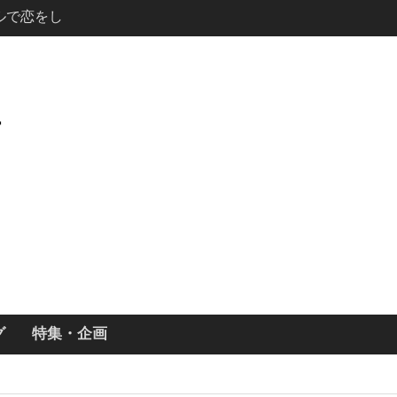
・ギネス」シ
7年撮影開始
画「リト
xで配信！─
どころまと
説の少年アン」
キャスト・
ーズン3最新
ールで恋をし
・あらすじ
ッチ主演ロ
グ
特集・企画