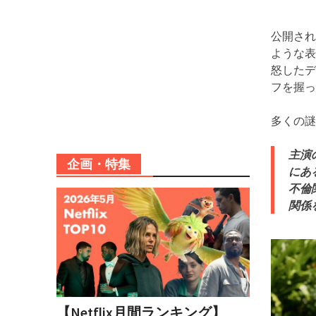
公開され
ような表
怒したデ
フを握っ
多くの謎
主演
企画・特集
にあ
不倫
関係
【Netflix月間ランキング】