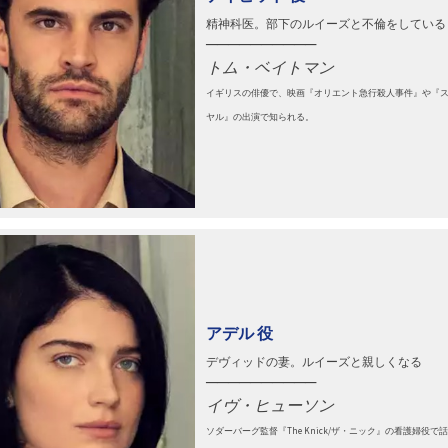
精神科医。部下のルイーズと不倫をしている
──────────
トム・ベイトマン
イギリスの俳優で、映画『オリエント急行殺人事件』や『
ヤル』の出演で知られる。
アデル 役
デヴィッドの妻。ルイーズと親しくなる
──────────
イヴ・ヒューソン
ソダーバーグ監督『The Knick/ザ・ニック』の看護婦役で