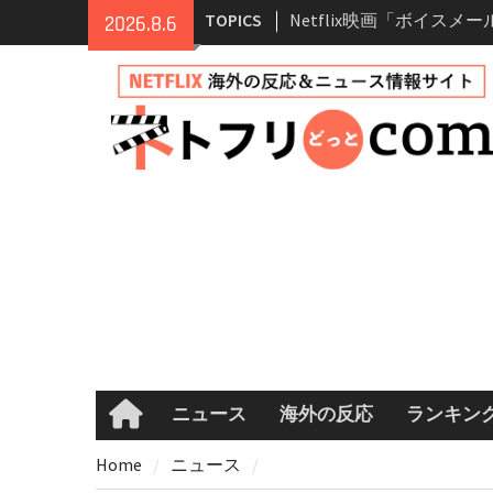
Skip
TOPICS
Netflix「ハウス・オブ
2026.8.6
to
ーズン2が更新決定！202
content
へ
兄弟大騒動のコメディ映
ル・ブラザー」がNetfli
キャスト・あらすじ・見
め
Netflix「アバター: 伝
シーズン2 完全ガイド｜
登場人物・あらすじ・シ
情報
Netflix映画「ボイスメ
て」キャスト・登場人物
まとめ｜ゾーイ・ドゥイ
マコメ
ニュース
海外の反応
ランキン
Home
Home
ニュース