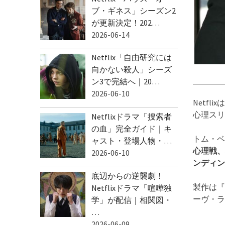
ブ・ギネス」シーズン2
が更新決定！202…
2026-06-14
Netflix「自由研究には
向かない殺人」シーズ
ン3で完結へ｜20…
2026-06-10
Netfl
心理スリ
Netflixドラマ「捜索者
の血」完全ガイド｜キ
トム・ベ
ャスト・登場人物・…
心理戦、
2026-06-10
ンディン
底辺からの逆襲劇！
製作は『ザ
Netflixドラマ「喧嘩独
ーヴ・ラ
学」が配信｜相関図・
…
2026-06-09