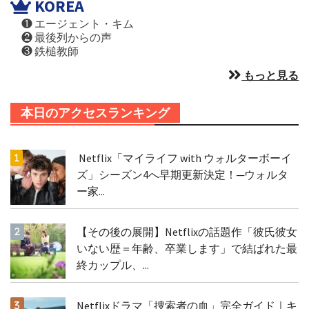
KOREA
❶ エージェント・キム
❷ 最後列からの声
❸ 鉄槌教師
もっと見る
本日のアクセスランキング
Netflix「マイライフ with ウォルターボーイ
ズ」シーズン4へ早期更新決定！─ウォルタ
ー家...
【その後の展開】Netflixの話題作「彼氏彼女
いない歴＝年齢、卒業します」で結ばれた最
終カップル、...
Netflixドラマ「捜索者の血」完全ガイド｜キ