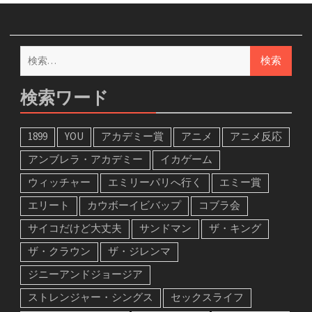
検
索:
検索ワード
1899
YOU
アカデミー賞
アニメ
アニメ反応
アンブレラ・アカデミー
イカゲーム
ウィッチャー
エミリーパリへ行く
エミー賞
エリート
カウボーイビバップ
コブラ会
サイコだけど大丈夫
サンドマン
ザ・キング
ザ・クラウン
ザ・ジレンマ
ジニーアンドジョージア
ストレンジャー・シングス
セックスライフ