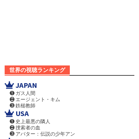
世界の視聴ランキング
JAPAN
❶ ガス人間
❷ エージェント・キム
❸ 鉄槌教師
USA
❶ 史上最悪の隣人
❷ 捜索者の血
❸ アバター：伝説の少年アン