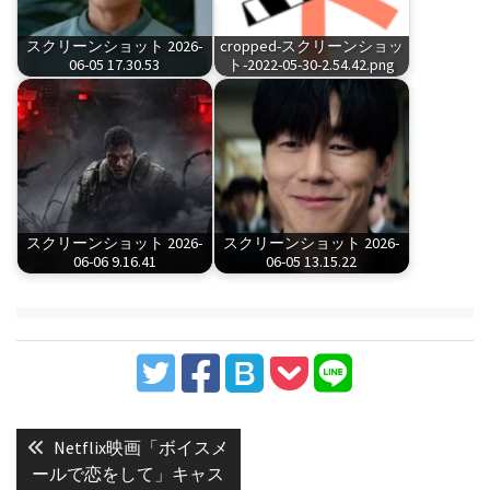
スクリーンショット 2026-
cropped-スクリーンショッ
06-05 17.30.53
ト-2022-05-30-2.54.42.png
スクリーンショット 2026-
スクリーンショット 2026-
06-06 9.16.41
06-05 13.15.22
投
稿
Previous
Netflix映画「ボイスメ
post:
ナ
ールで恋をして」キャス