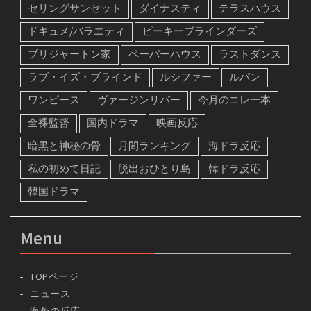
セリングサンセット
ダイナスティ
テラスハウス
ドキュメ/バラエティ
ピーキーブラインダーズ
ブリジャートン家
ペーパーハウス
ラストダンス
ラブ・イズ・ブラインド
ルシファー
ルパン
ワンピース
ヴァージンリバー
今月のコレ一本
全裸監督
国内ドラマ
映画反応
暗黒と神秘の骨
月間ランキング
海ドラ反応
私の初めて日記
脱出おひとり島
韓ドラ反応
韓国ドラマ
Menu
TOPページ
ニュース
海外の反応