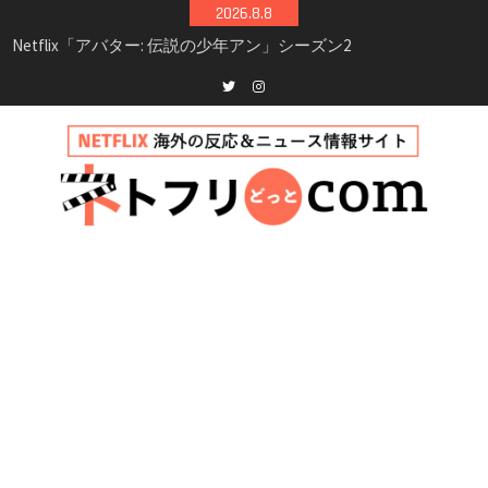
Skip
2026.8.8
シーズン3最新情報
to
Netflix映画「ボイスメールで恋をして」キャス
content
ト・登場人物・あらすじまとめ｜ゾーイ・ドゥ
イッチ主演ロマコメ
Netflix「ハウス・オブ・ギネス」シーズン2が更
Twitter
instagram
新決定！2027年撮影開始へ
兄弟大騒動のコメディ映画「リトル・ブラザ
ー」がNetflixで配信！─キャスト・あらすじ・
見どころまとめ