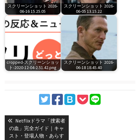
スクリーンショット 2026-
スクリーンショット 2026-
06-16 15.25.05
06-05 13.15.22
cropped-スクリーンショッ
スクリーンショット 2026-
ト-2020-12-04-2.51.42.png
06-18 18.45.40
投
稿
Previous
Netflixドラマ「捜索者
post:
ナ
の血」完全ガイド｜キャ
スト・登場人物・あらす
ビ