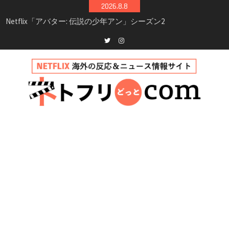
Skip
2026.8.8
シーズン3最新情報
to
Netflix映画「ボイスメールで恋をして」キャス
content
ト・登場人物・あらすじまとめ｜ゾーイ・ドゥ
イッチ主演ロマコメ
Netflix「ハウス・オブ・ギネス」シーズン2が更
Twitter
instagram
新決定！2027年撮影開始へ
兄弟大騒動のコメディ映画「リトル・ブラザ
ー」がNetflixで配信！─キャスト・あらすじ・
見どころまとめ