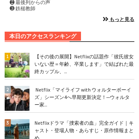
❷ 最後列からの声
❸ 鉄槌教師
もっと見る
本日のアクセスランキング
【その後の展開】Netflixの話題作「彼氏彼女
いない歴＝年齢、卒業します」で結ばれた最
終カップル、...
Netflix「マイライフ with ウォルターボーイ
ズ」シーズン4へ早期更新決定！─ウォルタ
ー家...
Netflixドラマ「捜索者の血」完全ガイド｜キ
ャスト・登場人物・あらすじ・原作情報まと
め