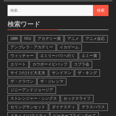
検
索:
検索ワード
1899
YOU
アカデミー賞
アニメ
アニメ反応
アンブレラ・アカデミー
イカゲーム
ウィッチャー
エミリーパリへ行く
エミー賞
エリート
カウボーイビバップ
コブラ会
サイコだけど大丈夫
サンドマン
ザ・キング
ザ・クラウン
ザ・ジレンマ
ジニーアンドジョージア
ストレンジャー・シングス
セックスライフ
セリングサンセット
ダイナスティ
テラスハウス
ドキュメ/バラエティ
ピーキーブラインダーズ