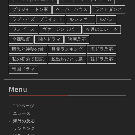
ブリジャートン家
ペーパーハウス
ラストダンス
ラブ・イズ・ブラインド
ルシファー
ルパン
ワンピース
ヴァージンリバー
今月のコレ一本
全裸監督
国内ドラマ
映画反応
暗黒と神秘の骨
月間ランキング
海ドラ反応
私の初めて日記
脱出おひとり島
韓ドラ反応
韓国ドラマ
Menu
TOPページ
ニュース
海外の反応
ランキング