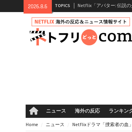
Skip
Netflix「アバター: 伝
TOPICS
2026.8.6
to
シーズン2 完全ガイド｜
content
登場人物・あらすじ・シ
情報
Netflix映画「ボイスメ
て」キャスト・登場人物
まとめ｜ゾーイ・ドゥイ
マコメ
Netflix「ハウス・オブ
ーズン2が更新決定！202
へ
兄弟大騒動のコメディ映
ル・ブラザー」がNetfli
キャスト・あらすじ・見
め
ニュース
海外の反応
ランキン
Home
Home
ニュース
Netflixドラマ「捜索