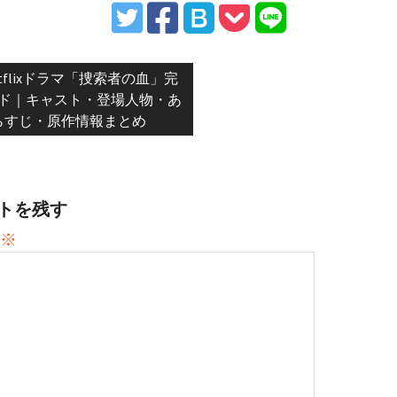
vious
etflixドラマ「捜索者の血」完
t:
ド｜キャスト・登場人物・あ
らすじ・原作情報まとめ
トを残す
※