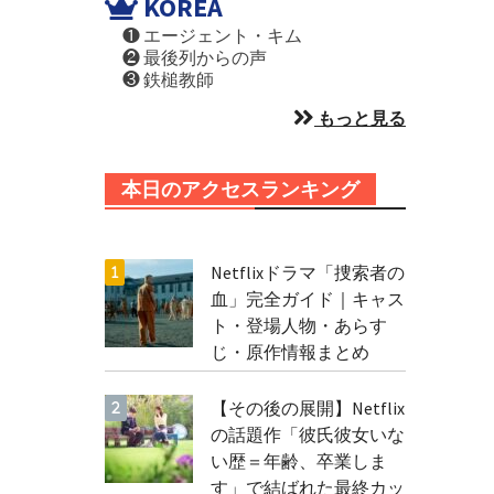
KOREA
❶ エージェント・キム
❷ 最後列からの声
❸ 鉄槌教師
もっと見る
本日のアクセスランキング
Netflixドラマ「捜索者の
血」完全ガイド｜キャス
ト・登場人物・あらす
じ・原作情報まとめ
【その後の展開】Netflix
の話題作「彼氏彼女いな
い歴＝年齢、卒業しま
す」で結ばれた最終カッ