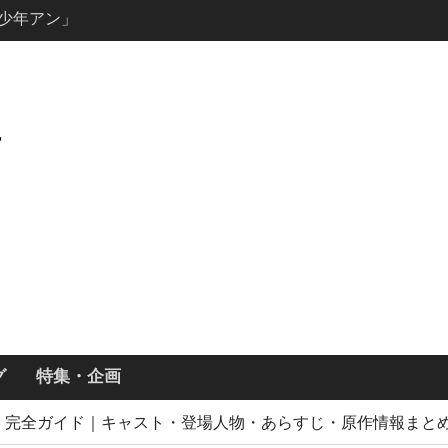
説の少年アン」
キャスト・
ーズン3最新
ールで恋をし
・あらすじ
ッチ主演ロ
・ギネス」シ
7年撮影開始
画「リト
xで配信！─
どころまと
グ
特集・企画
者の血」完全ガイド｜キャスト・登場人物・あらすじ・原作情報まと