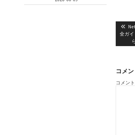
投
Pre
稿
N
pos
全ガイ
ナ
ビ
ゲ
ー
シ
コメン
ョ
コメント
ン