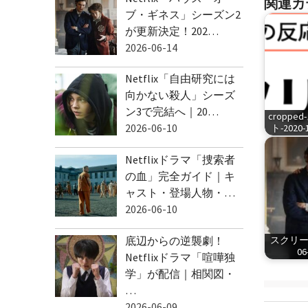
関連カ
ブ・ギネス」シーズン2
が更新決定！202…
2026-06-14
Netflix「自由研究には
向かない殺人」シーズ
ン3で完結へ｜20…
cropp
2026-06-10
ト-2020-1
Netflixドラマ「捜索者
の血」完全ガイド｜キ
ャスト・登場人物・…
2026-06-10
底辺からの逆襲劇！
スクリーン
06
Netflixドラマ「喧嘩独
学」が配信｜相関図・
…
2026-06-09