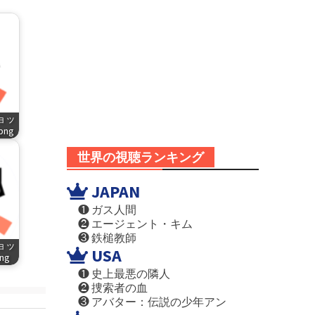
ショッ
.png
世界の視聴ランキング
JAPAN
❶ ガス人間
❷ エージェント・キム
❸ 鉄槌教師
ショッ
USA
png
❶ 史上最悪の隣人
❷ 捜索者の血
❸ アバター：伝説の少年アン