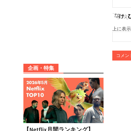
上に表示
企画・特集
【Netflix月間ランキング】