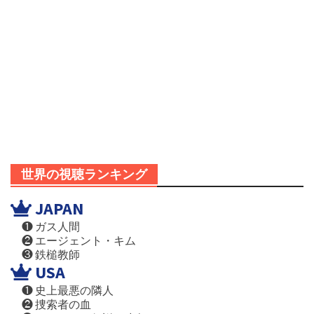
世界の視聴ランキング
JAPAN
❶ ガス人間
❷ エージェント・キム
❸ 鉄槌教師
USA
❶ 史上最悪の隣人
❷ 捜索者の血