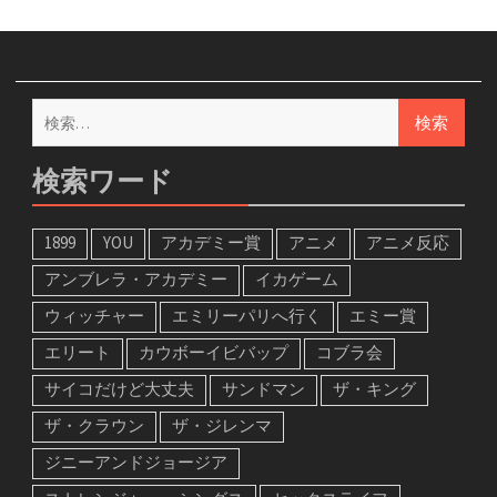
検
索:
検索ワード
1899
YOU
アカデミー賞
アニメ
アニメ反応
アンブレラ・アカデミー
イカゲーム
ウィッチャー
エミリーパリへ行く
エミー賞
エリート
カウボーイビバップ
コブラ会
サイコだけど大丈夫
サンドマン
ザ・キング
ザ・クラウン
ザ・ジレンマ
ジニーアンドジョージア