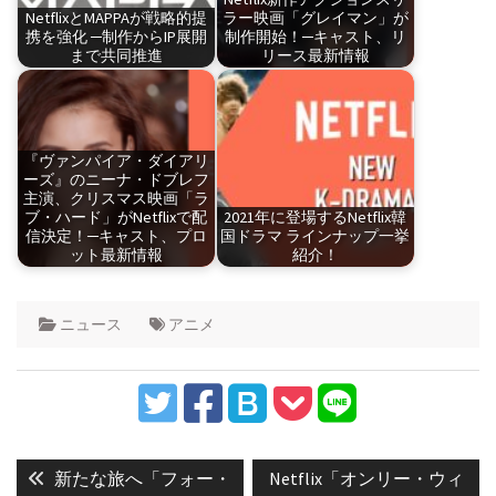
NetflixとMAPPAが戦略的提
ラー映画「グレイマン」が
携を強化 ─制作からIP展開
制作開始！─キャスト、リ
まで共同推進
リース最新情報
『ヴァンパイア・ダイアリ
ーズ』のニーナ・ドブレフ
主演、クリスマス映画「ラ
ブ・ハード」がNetflixで配
2021年に登場するNetflix韓
信決定！─キャスト、プロ
国ドラマ ラインナップ一挙
ット最新情報
紹介！
ニュース
アニメ
投
稿
Previous
Next
新たな旅へ「フォー・
Netflix「オンリー・ウィ