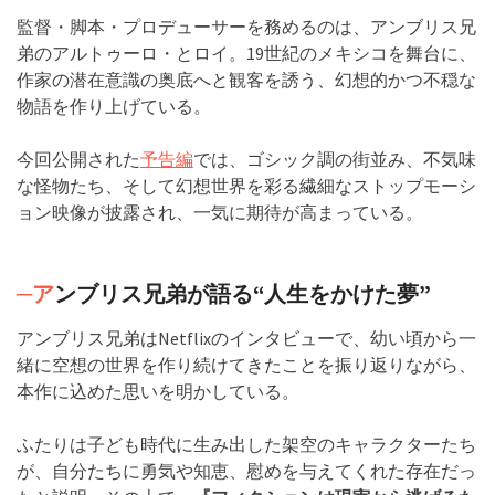
監督・脚本・プロデューサーを務めるのは、アンブリス兄
弟のアルトゥーロ・とロイ。19世紀のメキシコを舞台に、
作家の潜在意識の奥底へと観客を誘う、幻想的かつ不穏な
物語を作り上げている。
今回公開された
予告編
では、ゴシック調の街並み、不気味
な怪物たち、そして幻想世界を彩る繊細なストップモーシ
ョン映像が披露され、一気に期待が高まっている。
─ア
ンブリス兄弟が語る“人生をかけた夢”
アンブリス兄弟はNetflixのインタビューで、幼い頃から一
緒に空想の世界を作り続けてきたことを振り返りながら、
本作に込めた思いを明かしている。
ふたりは子ども時代に生み出した架空のキャラクターたち
が、自分たちに勇気や知恵、慰めを与えてくれた存在だっ