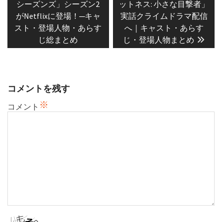
post:
post:
ナ
シーズンズ」シーズン2
ットネス: 小さな目撃者」
がNetflixに登場！─キャ
実話クライムドラマ配信
ビ
スト・登場人物・あらす
へ｜キャスト・あらす
ゲ
じ総まとめ
じ・登場人物まとめ
ー
シ
ョ
ン
コメントを残す
※
コメント