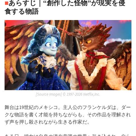
■
あらすじ｜“創作した怪物”が現実を侵
食する物語
[Source Images] ©︎ 1997-2026 Netflix,Inc.
舞台は19世紀のメキシコ。主人公のフランケルダは、ダー
クな物語を書く才能を持ちながらも、その作品を理解され
ず声を押し殺されながら生きる作家だ。