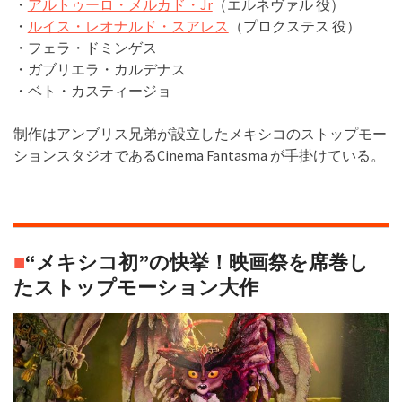
・
アルトゥーロ・メルカド・Jr
（エルネヴァル 役）
・
ルイス・レオナルド・スアレス
（プロクステス 役）
・フェラ・ドミンゲス
・ガブリエラ・カルデナス
・ベト・カスティージョ
制作はアンブリス兄弟が設立したメキシコのストップモー
ションスタジオであるCinema Fantasma が手掛けている。
■
“メキシコ初”の快挙！映画祭を席巻し
たストップモーション大作