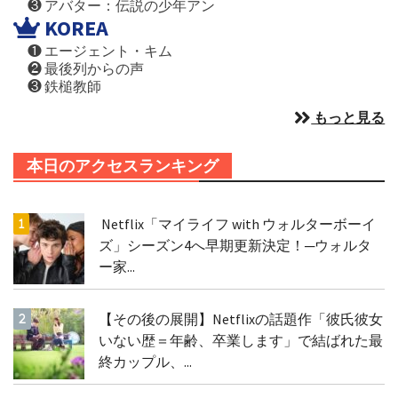
❸ アバター：伝説の少年アン
KOREA
❶ エージェント・キム
❷ 最後列からの声
❸ 鉄槌教師
もっと見る
本日のアクセスランキング
Netflix「マイライフ with ウォルターボーイ
ズ」シーズン4へ早期更新決定！─ウォルタ
ー家...
【その後の展開】Netflixの話題作「彼氏彼女
いない歴＝年齢、卒業します」で結ばれた最
終カップル、...