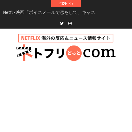
Skip
2026.8.7
to
Netflix映画「ボイスメールで恋をして」キャス
content
ト・登場人物・あらすじまとめ｜ゾーイ・ドゥ
イッチ主演ロマコメ
Netflix「ハウス・オブ・ギネス」シーズン2が更
Twitter
instagram
新決定！2027年撮影開始へ
兄弟大騒動のコメディ映画「リトル・ブラザ
ー」がNetflixで配信！─キャスト・あらすじ・
見どころまとめ
Netflix「アバター: 伝説の少年アン」シーズン2
完全ガイド｜キャスト・登場人物・あらすじ・
シーズン3最新情報