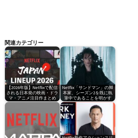
関連カテゴリー
【2026年版】Netflixで配信
Netflix「サンドマン」の脚
される日本発の映画・ドラ
本家、シーズン2を既に執
マ・アニメ注目作まとめ
筆中であることを明かす
Netflix新作アクションスリ