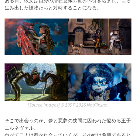
ある日、彼女は自身の潜在意識の世界へ引き込まれ、自ら
生み出した怪物たちと対峙することになる。
[Source Images] ©︎ 1997-2026 Netflix,Inc.
そこで出会うのが、夢と悪夢の狭間に囚われた悩める王子
エルネヴァル。
やがて二人は惹かれ合っていくが、その絆は希望であると