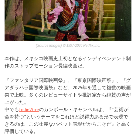
[Source Images] ©︎ 1997-2026 Netflix,Inc.
本作は、メキシコ映画史上初となるインディペンデント制
作のストップモーション長編映画だ。
『ファンタジア国際映画祭』、『東京国際映画祭』、『グ
アダラハラ国際映画祭』など、2025年を通して複数の映画
祭で上映。多くのレビューサイトや批評家から絶賛の声が
上がった。
中でも
IndieWire
のカンボール・キャンベルは、『“芸術が
命を持つ”というテーマをこれほど説得力ある形で表現で
きるのは、この壮麗なパペット表現だからこそだ』と高く
評価している。