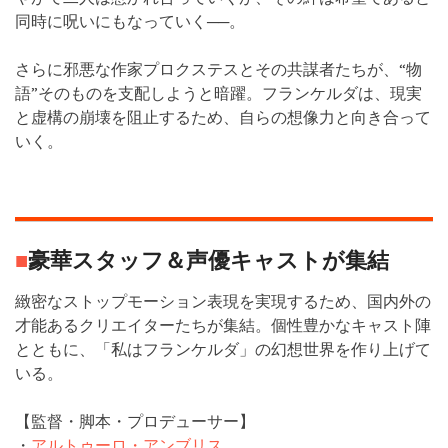
同時に呪いにもなっていく──。
さらに邪悪な作家プロクステスとその共謀者たちが、“物
語”そのものを支配しようと暗躍。フランケルダは、現実
と虚構の崩壊を阻止するため、自らの想像力と向き合って
いく。
■
豪華スタッフ＆声優キャストが集結
緻密なストップモーション表現を実現するため、国内外の
才能あるクリエイターたちが集結。個性豊かなキャスト陣
とともに、「私はフランケルダ」の幻想世界を作り上げて
いる。
【監督・脚本・プロデューサー】
・
アルトゥーロ・アンブリス