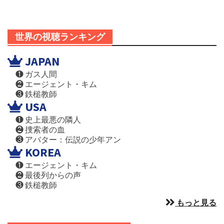
世界の視聴ランキング
JAPAN
❶ ガス人間
❷ エージェント・キム
❸ 鉄槌教師
USA
❶ 史上最悪の隣人
❷ 捜索者の血
❸ アバター：伝説の少年アン
KOREA
❶ エージェント・キム
❷ 最後列からの声
❸ 鉄槌教師
もっと見る