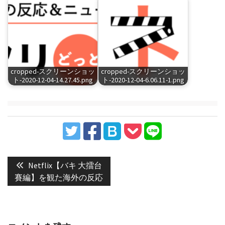
cropped-スクリーンショッ
cropped-スクリーンショッ
ト-2020-12-04-14.27.45.png
ト-2020-12-04-6.06.11-1.png
投
稿
Previous
Netflix【バキ 大擂台
post:
ナ
賽編】を観た海外の反応
ビ
ゲ
ー