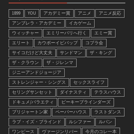
1899
YOU
アカデミー賞
アニメ
アニメ反応
アンブレラ・アカデミー
イカゲーム
ウィッチャー
エミリーパリへ行く
エミー賞
エリート
カウボーイビバップ
コブラ会
サイコだけど大丈夫
サンドマン
ザ・キング
ザ・クラウン
ザ・ジレンマ
ジニーアンドジョージア
ストレンジャー・シングス
セックスライフ
セリングサンセット
ダイナスティ
テラスハウス
ドキュメ/バラエティ
ピーキーブラインダーズ
ブリジャートン家
ペーパーハウス
ラストダンス
ラブ・イズ・ブラインド
ルシファー
ルパン
ワンピース
ヴァージンリバー
今月のコレ一本