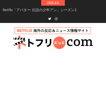
Skip
2026.8.6
シーズン3最新情報
to
Netflix映画「ボイスメールで恋をして」キャス
content
ト・登場人物・あらすじまとめ｜ゾーイ・ドゥ
イッチ主演ロマコメ
Netflix「ハウス・オブ・ギネス」シーズン2が更
Twitter
instagram
新決定！2027年撮影開始へ
兄弟大騒動のコメディ映画「リトル・ブラザ
ー」がNetflixで配信！─キャスト・あらすじ・
見どころまとめ