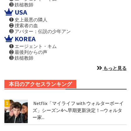
❸ 鉄槌教師
USA
❶ 史上最悪の隣人
❷ 捜索者の血
❸ アバター：伝説の少年アン
KOREA
❶ エージェント・キム
❷ 最後列からの声
❸ 鉄槌教師
もっと見る
本日のアクセスランキング
Netflix「マイライフ with ウォルターボーイ
ズ」シーズン4へ早期更新決定！─ウォルタ
ー家...