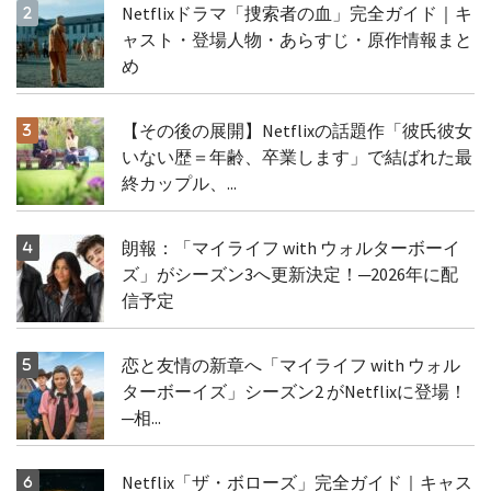
Netflixドラマ「捜索者の血」完全ガイド｜キ
ャスト・登場人物・あらすじ・原作情報まと
め
【その後の展開】Netflixの話題作「彼氏彼女
いない歴＝年齢、卒業します」で結ばれた最
終カップル、...
朗報：「マイライフ with ウォルターボーイ
ズ」がシーズン3へ更新決定！─2026年に配
信予定
恋と友情の新章へ「マイライフ with ウォル
ターボーイズ」シーズン2 がNetflixに登場！
─相...
Netflix「ザ・ボローズ」完全ガイド｜キャス