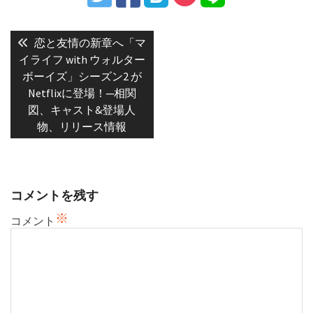
投
稿
Previous
恋と友情の新章へ「マ
post:
ナ
イライフ with ウォルター
ボーイズ」シーズン2 が
ビ
Netflixに登場！─相関
ゲ
図、キャスト&登場人
ー
物、リリース情報
シ
ョ
ン
コメントを残す
※
コメント