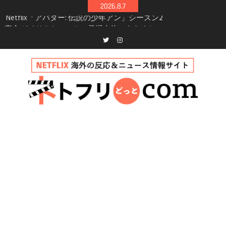
Skip
2026.8.7
to
Netflix映画「ボイスメールで恋をして」キャス
content
ト・登場人物・あらすじまとめ｜ゾーイ・ドゥ
イッチ主演ロマコメ
Netflix「ハウス・オブ・ギネス」シーズン2が更
Twitter
instagram
新決定！2027年撮影開始へ
兄弟大騒動のコメディ映画「リトル・ブラザ
ー」がNetflixで配信！─キャスト・あらすじ・
見どころまとめ