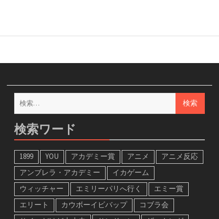
検
索:
検索ワード
1899
YOU
アカデミー賞
アニメ
アニメ反応
アンブレラ・アカデミー
イカゲーム
ウィッチャー
エミリーパリへ行く
エミー賞
エリート
カウボーイビバップ
コブラ会