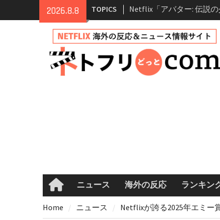
Skip
情報
TOPICS
2026.8.8
to
Netflix映画「ボイスメ
content
て」キャスト・登場人物
まとめ｜ゾーイ・ドゥイ
マコメ
Netflix「ハウス・オブ
ーズン2が更新決定！202
へ
兄弟大騒動のコメディ映
ル・ブラザー」がNetfli
キャスト・あらすじ・見
め
ニュース
海外の反応
ランキン
Home
Home
ニュース
Netflixが誇る2025年