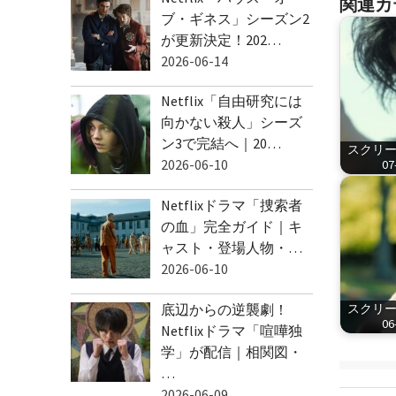
関連カ
ブ・ギネス」シーズン2
が更新決定！202…
2026-06-14
Netflix「自由研究には
向かない殺人」シーズ
ン3で完結へ｜20…
スクリーン
2026-06-10
07
Netflixドラマ「捜索者
の血」完全ガイド｜キ
ャスト・登場人物・…
2026-06-10
底辺からの逆襲劇！
スクリーン
06
Netflixドラマ「喧嘩独
学」が配信｜相関図・
…
2026-06-09