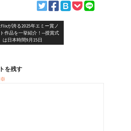
vious
tflixが誇る2025年エミー賞ノ
t:
ト作品を一挙紹介！─授賞式
は日本時間9月15日
トを残す
※