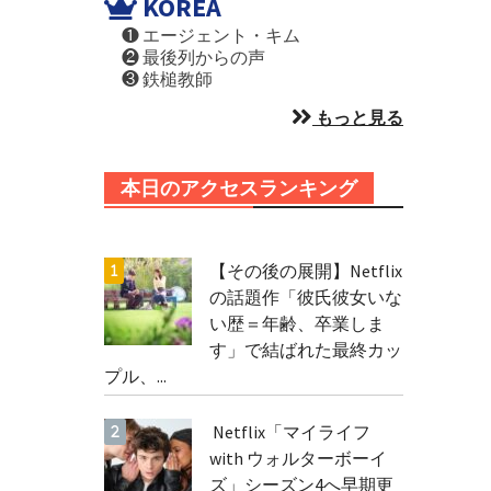
KOREA
❶ エージェント・キム
❷ 最後列からの声
❸ 鉄槌教師
もっと見る
本日のアクセスランキング
【その後の展開】Netflix
の話題作「彼氏彼女いな
い歴＝年齢、卒業しま
す」で結ばれた最終カッ
プル、...
Netflix「マイライフ
with ウォルターボーイ
ズ」シーズン4へ早期更