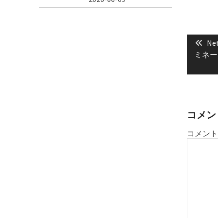
投
Pre
稿
Ne
pos
ミネー
ナ
ビ
ゲ
ー
シ
コメン
ョ
コメント
ン