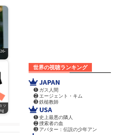
6-
世界の視聴ランキング
JAPAN
❶ ガス人間
❷ エージェント・キム
❸ 鉄槌教師
ショッ
USA
png
❶ 史上最悪の隣人
❷ 捜索者の血
❸ アバター：伝説の少年アン