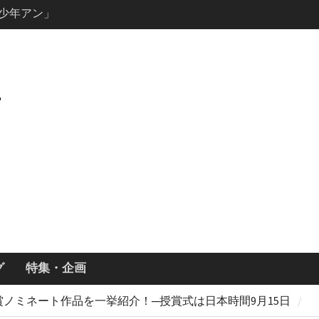
ールで恋をし
・あらすじ
ッチ主演ロ
・ギネス」シ
7年撮影開始
画「リト
xで配信！─
どころまと
グ
特集・企画
エミー賞ノミネート作品を一挙紹介！─授賞式は日本時間9月15日