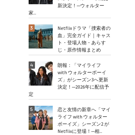
新決定！─ウォルター
家...
Netflixドラマ「捜索者の
血」完全ガイド｜キャス
ト・登場人物・あらす
じ・原作情報まとめ
朗報：「マイライフ
with ウォルターボーイ
ズ」がシーズン3へ更新
決定！─2026年に配信予
定
恋と友情の新章へ「マイ
ライフ with ウォルター
ボーイズ」シーズン2 が
Netflixに登場！─相...