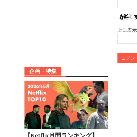
上に表示
企画・特集
【Netflix月間ランキング】