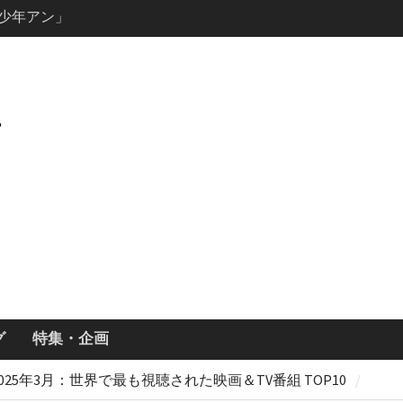
キャスト・
ーズン3最新
ールで恋をし
・あらすじ
ッチ主演ロ
・ギネス」シ
7年撮影開始
画「リト
xで配信！─
どころまと
グ
特集・企画
2025年3月：世界で最も視聴された映画＆TV番組 TOP10