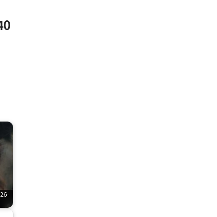
40
6-