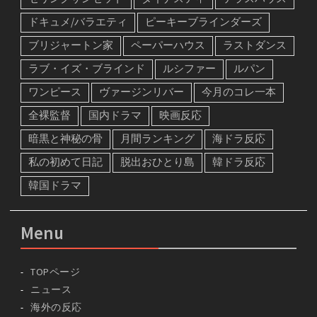
ドキュメ/バラエティ
ピーキーブラインダーズ
ブリジャートン家
ペーパーハウス
ラストダンス
ラブ・イズ・ブラインド
ルシファー
ルパン
ワンピース
ヴァージンリバー
今月のコレ一本
全裸監督
国内ドラマ
映画反応
暗黒と神秘の骨
月間ランキング
海ドラ反応
私の初めて日記
脱出おひとり島
韓ドラ反応
韓国ドラマ
Menu
TOPページ
ニュース
海外の反応