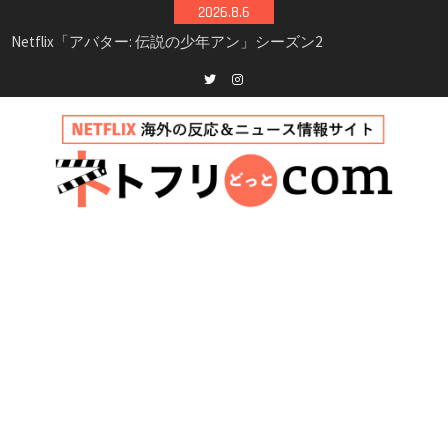
Skip
2026.8.6
to
Netflix映画「ボイスメールで恋をして」キャス
content
ト・登場人物・あらすじまとめ｜ゾーイ・ドゥ
イッチ主演ロマコメ
Netflix「ハウス・オブ・ギネス」シーズン2が更
Twitter
instagram
新決定！2027年撮影開始へ
兄弟大騒動のコメディ映画「リトル・ブラザ
ー」がNetflixで配信！─キャスト・あらすじ・
見どころまとめ