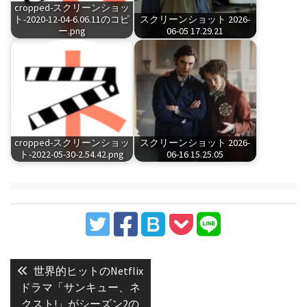
cropped-スクリーンショッ
ト-2020-12-04-6.06.11のコピ
スクリーンショット 2026-
ー.png
06-05 17.29.21
cropped-スクリーンショッ
スクリーンショット 2026-
ト-2022-05-30-2.54.42.png
06-16 15.25.05
投
稿
Previous
世界的ヒットのNetflix
post:
ナ
ドラマ「サンキュー、ネ
クスト!」がシーズン2の
ビ