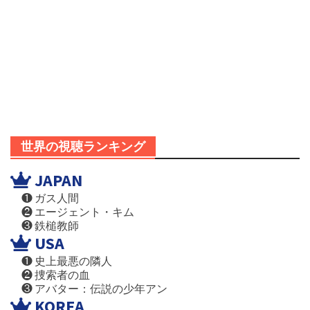
世界の視聴ランキング
JAPAN
❶ ガス人間
❷ エージェント・キム
❸ 鉄槌教師
USA
❶ 史上最悪の隣人
❷ 捜索者の血
❸ アバター：伝説の少年アン
KOREA