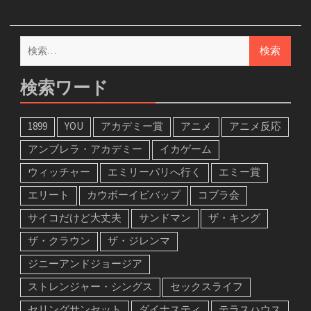
検
索:
検索ワード
1899
YOU
アカデミー賞
アニメ
アニメ反応
アンブレラ・アカデミー
イカゲーム
ウィッチャー
エミリーパリへ行く
エミー賞
エリート
カウボーイビバップ
コブラ会
サイコだけど大丈夫
サンドマン
ザ・キング
ザ・クラウン
ザ・ジレンマ
ジニーアンドジョージア
ストレンジャー・シングス
セックスライフ
セリングサンセット
ダイナスティ
テラスハウス