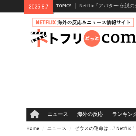
Skip
TOPICS
2026.8.7
情報
to
Netflix映画「ボイスメ
content
て」キャスト・登場人物
まとめ｜ゾーイ・ドゥイ
マコメ
Netflix「ハウス・オブ
ーズン2が更新決定！202
へ
兄弟大騒動のコメディ映
ル・ブラザー」がNetfli
キャスト・あらすじ・見
め
ニュース
海外の反応
ランキン
Home
Home
ニュース
ゼウスの運命は…? Netfli