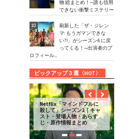
物 総まとめ！─誰も信用
できない衝撃ミステリー
刷新した「ザ・ジレン
マ: もうガマンできな
い?!」がシーズン6 に戻
ってくる！─出演者のプ
ロフィール...
ピックアップ３選〈HOT〉
Netflix「マインドフルに
殺して」シーズン2｜キャ
スト・登場人物・あらす
じ・原作情報まとめ