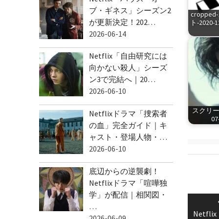
ブ・ギネス」シーズン2
cropp
が更新決定！202…
ト-2020-1
2026-06-14
Netflix「自由研究には
向かない殺人」シーズ
ン3で完結へ｜20…
2026-06-10
スクリーン
Netflixドラマ「捜索者
07
の血」完全ガイド｜キ
ャスト・登場人物・…
2026-06-10
底辺からの逆襲劇！
Netflixドラマ「喧嘩独
投
学」が配信｜相関図・
稿
…
Netf
ナ
2026-06-09