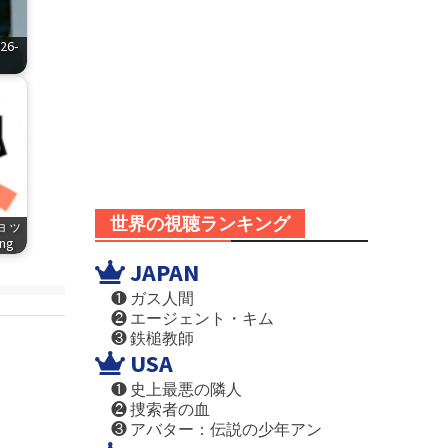
6-
世界の視聴ランキング
ショッ
png
JAPAN
❶ ガス人間
❷ エージェント・キム
❸ 鉄槌教師
USA
❶ 史上最悪の隣人
❷ 捜索者の血
❸ アバター：伝説の少年アン