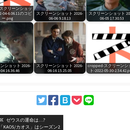
ed-スクリーンショッ
2-04-6.06.11のコピ
スクリーンショット 2026-
スクリーンショット 202
ー.png
06-06 9.18.13
06-05 17.30.53
ショット 2026-
スクリーンショット 2026-
cropped-スクリーン
-04 16.36.46
06-16 15.25.05
ト-2022-05-30-2.54.42.
Previous
ゼウスの運命は…?
post:
lix「KAOS/カオス」はシーズン2