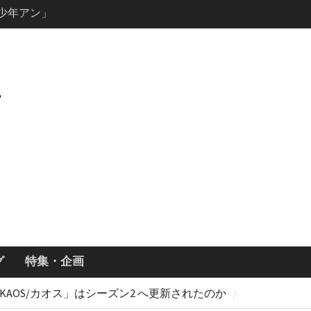
ールで恋をし
・あらすじ
ッチ主演ロ
・ギネス」シ
7年撮影開始
画「リト
xで配信！─
どころまと
グ
特集・企画
x「KAOS/カオス」はシーズン2 へ更新されたのか