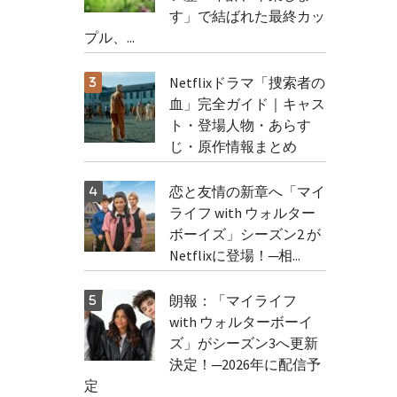
す」で結ばれた最終カッ
プル、...
Netflixドラマ「捜索者の
血」完全ガイド｜キャス
ト・登場人物・あらす
じ・原作情報まとめ
恋と友情の新章へ「マイ
ライフ with ウォルター
ボーイズ」シーズン2 が
Netflixに登場！─相...
朗報：「マイライフ
with ウォルターボーイ
ズ」がシーズン3へ更新
決定！─2026年に配信予
定