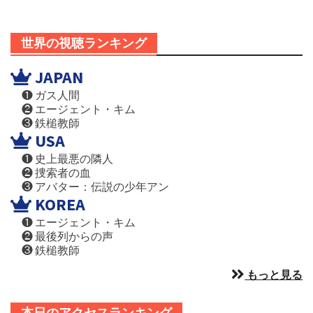
世界の視聴ランキング
JAPAN
❶ ガス人間
❷ エージェント・キム
❸ 鉄槌教師
USA
❶ 史上最悪の隣人
❷ 捜索者の血
❸ アバター：伝説の少年アン
KOREA
❶ エージェント・キム
❷ 最後列からの声
❸ 鉄槌教師
もっと見る
本日のアクセスランキング