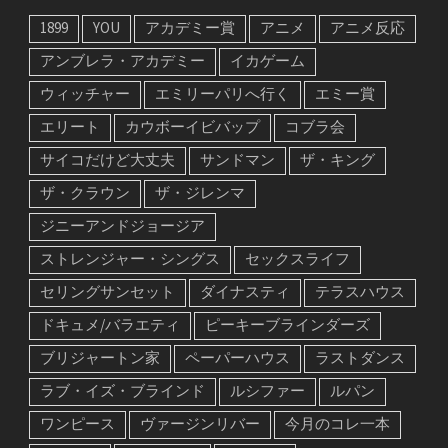
1899
YOU
アカデミー賞
アニメ
アニメ反応
アンブレラ・アカデミー
イカゲーム
ウィッチャー
エミリーパリへ行く
エミー賞
エリート
カウボーイビバップ
コブラ会
サイコだけど大丈夫
サンドマン
ザ・キング
ザ・クラウン
ザ・ジレンマ
ジニーアンドジョージア
ストレンジャー・シングス
セックスライフ
セリングサンセット
ダイナスティ
テラスハウス
ドキュメ/バラエティ
ピーキーブラインダーズ
ブリジャートン家
ペーパーハウス
ラストダンス
ラブ・イズ・ブラインド
ルシファー
ルパン
ワンピース
ヴァージンリバー
今月のコレ一本