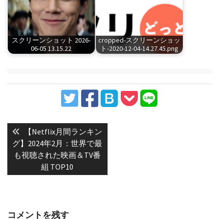
スクリーンショット 2026-
cropped-スクリーンショッ
06-05 13.15.22
ト-2020-12-04-14.27.45.png
投
稿
Previous
【Netflix月間ランキン
post:
ナ
グ】2024年2月：世界で最
も視聴された映画＆TV番
ビ
組 TOP10
ゲ
ー
シ
ョ
コメントを残す