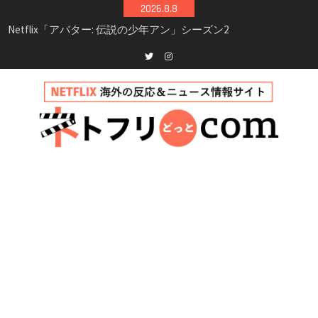
Skip
2026.8.8
to
Netflix映画「ボイスメールで恋をして」キャス
content
ト・登場人物・あらすじまとめ｜ゾーイ・ドゥ
イッチ主演ロマコメ
Netflix「ハウス・オブ・ギネス」シーズン2が更
Twitter
instagram
新決定！2027年撮影開始へ
兄弟大騒動のコメディ映画「リトル・ブラザ
ー」がNetflixで配信！─キャスト・あらすじ・
見どころまとめ
Netflix「アバター: 伝説の少年アン」シーズン2
完全ガイド｜キャスト・登場人物・あらすじ・
シーズン3最新情報