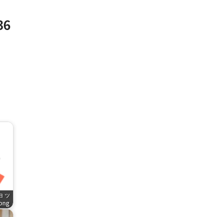
36
ショッ
.png