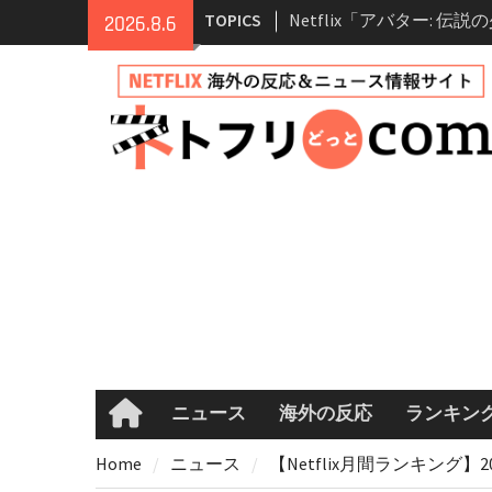
Skip
TOPICS
Netflix映画「ボイスメ
2026.8.6
to
て」キャスト・登場人物
content
まとめ｜ゾーイ・ドゥイ
マコメ
Netflix「ハウス・オブ
ーズン2が更新決定！202
へ
兄弟大騒動のコメディ映
ル・ブラザー」がNetfli
キャスト・あらすじ・見
め
Netflix「アバター: 伝
シーズン2 完全ガイド｜
登場人物・あらすじ・シ
情報
ニュース
海外の反応
ランキン
Home
Home
ニュース
【Netflix月間ランキング】