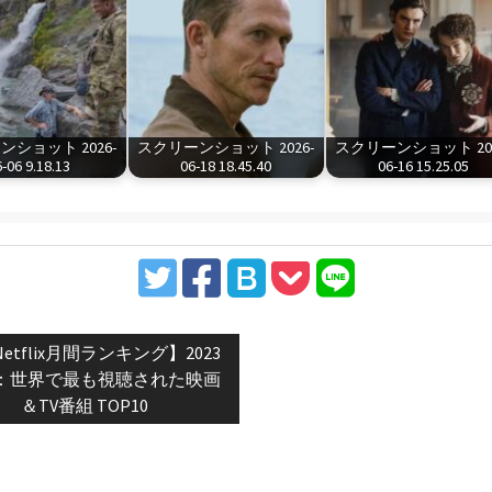
ショット 2026-
スクリーンショット 2026-
スクリーンショット 202
-06 9.18.13
06-18 18.45.40
06-16 15.25.05
vious
etflix月間ランキング】2023
t:
：世界で最も視聴された映画
＆TV番組 TOP10