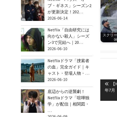
ブ・ギネス」シーズン2
が更新決定！202…
2026-06-14
Netflix「自由研究には
スクリーン
向かない殺人」シーズ
06
ン3で完結へ｜20…
2026-06-10
Netflixドラマ「捜索者
の血」完全ガイド｜キ
ャスト・登場人物・…
投
2026-06-10
Pre
稿
【N
pos
年7月
ナ
底辺からの逆襲劇！
Netflixドラマ「喧嘩独
ビ
学」が配信｜相関図・
ゲ
…
ー
2026-06-09