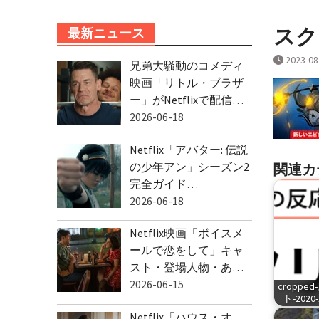
スクリ
最新ニュース
2023-08
兄弟大騒動のコメディ
映画「リトル・ブラザ
ー」がNetflixで配信…
2026-06-18
Netflix「アバター: 伝説
の少年アン」シーズン2
関連カ
完全ガイド…
2026-06-18
Netflix映画「ボイスメ
ールで恋をして」キャ
スト・登場人物・あ…
2026-06-15
cropp
ト-2020-1
Netflix「ハウス・オ