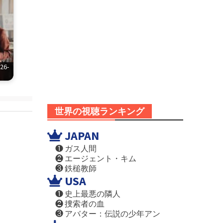
6-
世界の視聴ランキング
JAPAN
❶ ガス人間
❷ エージェント・キム
❸ 鉄槌教師
USA
❶ 史上最悪の隣人
❷ 捜索者の血
❸ アバター：伝説の少年アン