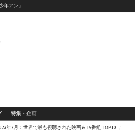
ールで恋をし
・あらすじ
ッチ主演ロ
・ギネス」シ
7年撮影開始
画「リト
xで配信！─
どころまと
説の少年アン」
キャスト・
ーズン3最新
グ
特集・企画
2023年7月：世界で最も視聴された映画＆TV番組 TOP10