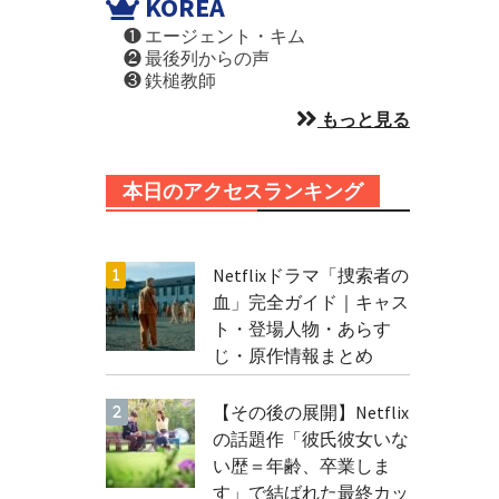
KOREA
❶ エージェント・キム
❷ 最後列からの声
❸ 鉄槌教師
もっと見る
本日のアクセスランキング
Netflixドラマ「捜索者の
血」完全ガイド｜キャス
ト・登場人物・あらす
じ・原作情報まとめ
【その後の展開】Netflix
の話題作「彼氏彼女いな
い歴＝年齢、卒業しま
す」で結ばれた最終カッ