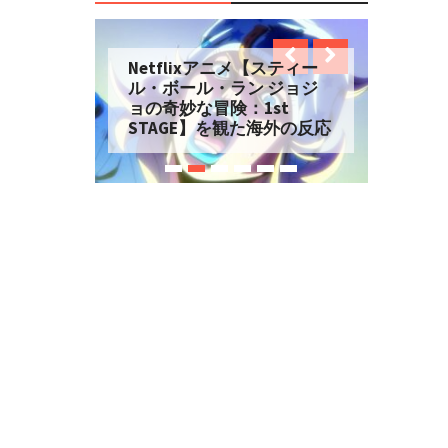
Netflixアニメ【スティー
ル・ボール・ラン ジョジ
ョの奇妙な冒険：1st
STAGE】を観た海外の反応