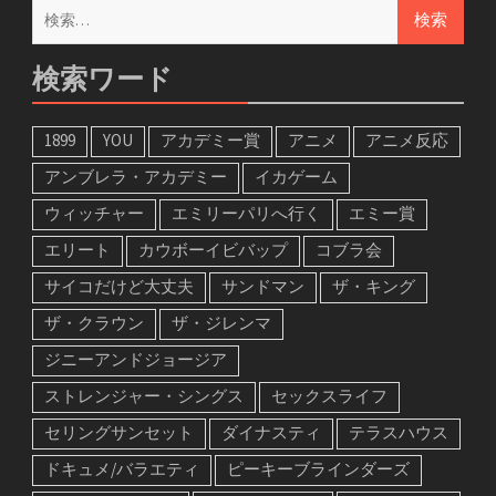
検
索:
検索ワード
1899
YOU
アカデミー賞
アニメ
アニメ反応
アンブレラ・アカデミー
イカゲーム
ウィッチャー
エミリーパリへ行く
エミー賞
エリート
カウボーイビバップ
コブラ会
サイコだけど大丈夫
サンドマン
ザ・キング
ザ・クラウン
ザ・ジレンマ
ジニーアンドジョージア
ストレンジャー・シングス
セックスライフ
セリングサンセット
ダイナスティ
テラスハウス
ドキュメ/バラエティ
ピーキーブラインダーズ