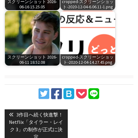
スクリーンショット 2026-
cropped-スクリーンショッ
06-16 15.25.05
ト-2020-12-04-6.06.11-1.png
スクリーンショット 2026-
cropped-スクリーンショッ
06-11 18.52.08
ト-2020-12-04-14.27.45.png
投
稿
Previous
3作目へ続く快進撃！
post:
ナ
Netflix「タイラー・レイ
ク 3」の制作が正式に決
ビ
定