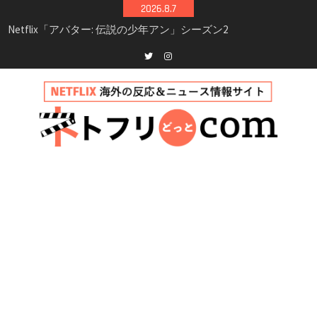
Skip
2026.8.7
to
Netflix映画「ボイスメールで恋をして」キャス
content
ト・登場人物・あらすじまとめ｜ゾーイ・ドゥ
イッチ主演ロマコメ
Netflix「ハウス・オブ・ギネス」シーズン2が更
Twitter
instagram
新決定！2027年撮影開始へ
兄弟大騒動のコメディ映画「リトル・ブラザ
ー」がNetflixで配信！─キャスト・あらすじ・
見どころまとめ
Netflix「アバター: 伝説の少年アン」シーズン2
完全ガイド｜キャスト・登場人物・あらすじ・
シーズン3最新情報