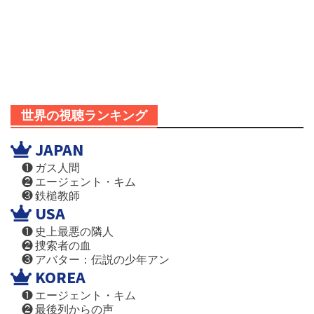
世界の視聴ランキング
JAPAN
❶ ガス人間
❷ エージェント・キム
❸ 鉄槌教師
USA
❶ 史上最悪の隣人
❷ 捜索者の血
❸ アバター：伝説の少年アン
KOREA
❶ エージェント・キム
❷ 最後列からの声