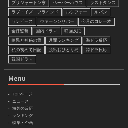
ブリジャートン家
ペーパーハウス
ラストダンス
ラブ・イズ・ブラインド
ルシファー
ルパン
ワンピース
ヴァージンリバー
今月のコレ一本
全裸監督
国内ドラマ
映画反応
暗黒と神秘の骨
月間ランキング
海ドラ反応
私の初めて日記
脱出おひとり島
韓ドラ反応
韓国ドラマ
Menu
TOPページ
ニュース
海外の反応
ランキング
特集・企画