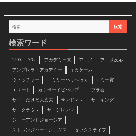
検
索:
検索ワード
1899
YOU
アカデミー賞
アニメ
アニメ反応
アンブレラ・アカデミー
イカゲーム
ウィッチャー
エミリーパリへ行く
エミー賞
エリート
カウボーイビバップ
コブラ会
サイコだけど大丈夫
サンドマン
ザ・キング
ザ・クラウン
ザ・ジレンマ
ジニーアンドジョージア
ストレンジャー・シングス
セックスライフ