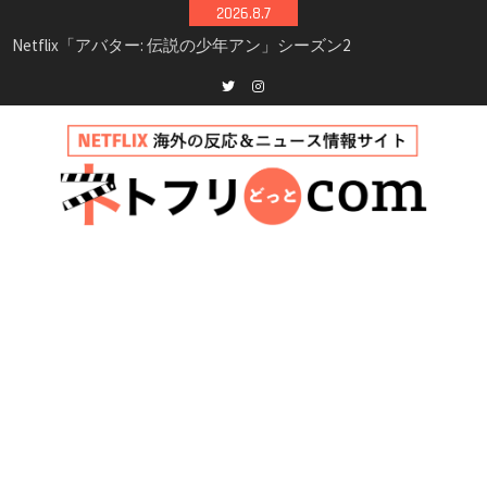
Skip
2026.8.7
シーズン3最新情報
to
Netflix映画「ボイスメールで恋をして」キャス
content
ト・登場人物・あらすじまとめ｜ゾーイ・ドゥ
イッチ主演ロマコメ
Netflix「ハウス・オブ・ギネス」シーズン2が更
Twitter
instagram
新決定！2027年撮影開始へ
兄弟大騒動のコメディ映画「リトル・ブラザ
ー」がNetflixで配信！─キャスト・あらすじ・
見どころまとめ