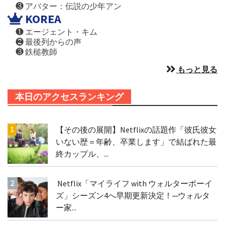
❸ アバター：伝説の少年アン
KOREA
❶ エージェント・キム
❷ 最後列からの声
❸ 鉄槌教師
もっと見る
本日のアクセスランキング
【その後の展開】Netflixの話題作「彼氏彼女
いない歴＝年齢、卒業します」で結ばれた最
終カップル、...
Netflix「マイライフ with ウォルターボーイ
ズ」シーズン4へ早期更新決定！─ウォルタ
ー家...