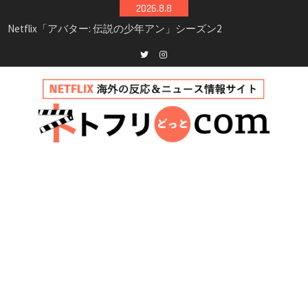
Skip
2026.8.8
シーズン3最新情報
to
Netflix映画「ボイスメールで恋をして」キャス
content
ト・登場人物・あらすじまとめ｜ゾーイ・ドゥ
イッチ主演ロマコメ
Netflix「ハウス・オブ・ギネス」シーズン2が更
Twitter
instagram
新決定！2027年撮影開始へ
兄弟大騒動のコメディ映画「リトル・ブラザ
ー」がNetflixで配信！─キャスト・あらすじ・
見どころまとめ