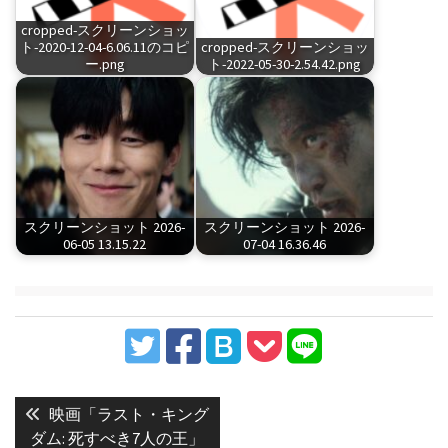
cropped-スクリーンショッ
ト-2020-12-04-6.06.11のコピ
cropped-スクリーンショッ
ー.png
ト-2022-05-30-2.54.42.png
スクリーンショット 2026-
スクリーンショット 2026-
06-05 13.15.22
07-04 16.36.46
投
稿
Previous
映画「ラスト・キング
post:
ナ
ダム: 死すべき7人の王」