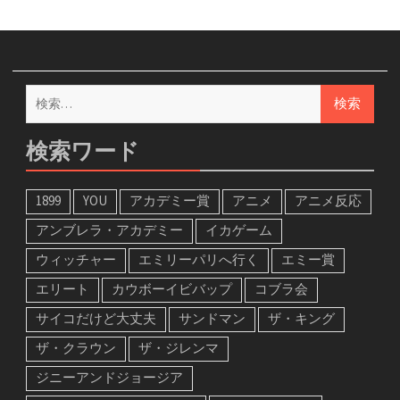
検
索:
検索ワード
1899
YOU
アカデミー賞
アニメ
アニメ反応
アンブレラ・アカデミー
イカゲーム
ウィッチャー
エミリーパリへ行く
エミー賞
エリート
カウボーイビバップ
コブラ会
サイコだけど大丈夫
サンドマン
ザ・キング
ザ・クラウン
ザ・ジレンマ
ジニーアンドジョージア