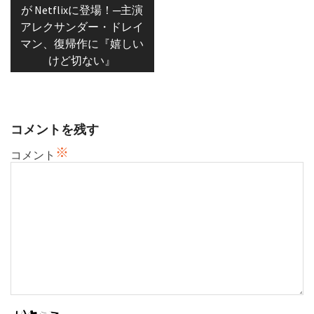
が Netflixに登場！─主演
ビ
アレクサンダー・ドレイ
ゲ
マン、復帰作に『嬉しい
ー
けど切ない』
シ
ョ
ン
コメントを残す
※
コメント