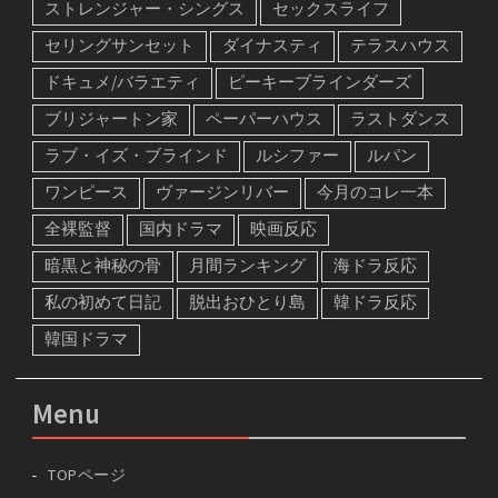
ストレンジャー・シングス
セックスライフ
セリングサンセット
ダイナスティ
テラスハウス
ドキュメ/バラエティ
ピーキーブラインダーズ
ブリジャートン家
ペーパーハウス
ラストダンス
ラブ・イズ・ブラインド
ルシファー
ルパン
ワンピース
ヴァージンリバー
今月のコレ一本
全裸監督
国内ドラマ
映画反応
暗黒と神秘の骨
月間ランキング
海ドラ反応
私の初めて日記
脱出おひとり島
韓ドラ反応
韓国ドラマ
Menu
TOPページ