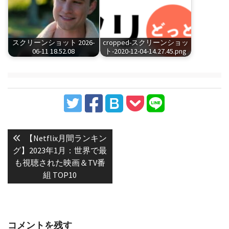
スクリーンショット 2026-
cropped-スクリーンショッ
06-11 18.52.08
ト-2020-12-04-14.27.45.png
投
稿
Previous
【Netflix月間ランキン
post:
ナ
グ】2023年1月：世界で最
も視聴された映画＆TV番
ビ
組 TOP10
ゲ
ー
シ
ョ
コメントを残す