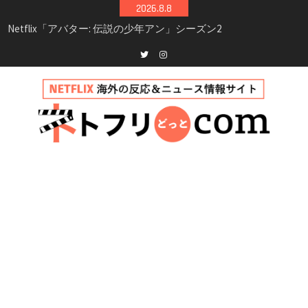
Skip
2026.8.8
シーズン3最新情報
to
Netflix映画「ボイスメールで恋をして」キャス
content
ト・登場人物・あらすじまとめ｜ゾーイ・ドゥ
イッチ主演ロマコメ
Netflix「ハウス・オブ・ギネス」シーズン2が更
Twitter
instagram
新決定！2027年撮影開始へ
兄弟大騒動のコメディ映画「リトル・ブラザ
ー」がNetflixで配信！─キャスト・あらすじ・
見どころまとめ