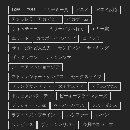
1899
YOU
アカデミー賞
アニメ
アニメ反応
アンブレラ・アカデミー
イカゲーム
ウィッチャー
エミリーパリへ行く
エミー賞
エリート
カウボーイビバップ
コブラ会
サイコだけど大丈夫
サンドマン
ザ・キング
ザ・クラウン
ザ・ジレンマ
ジニーアンドジョージア
ストレンジャー・シングス
セックスライフ
セリングサンセット
ダイナスティ
テラスハウス
ドキュメ/バラエティ
ピーキーブラインダーズ
ブリジャートン家
ペーパーハウス
ラストダンス
ラブ・イズ・ブラインド
ルシファー
ルパン
ワンピース
ヴァージンリバー
今月のコレ一本