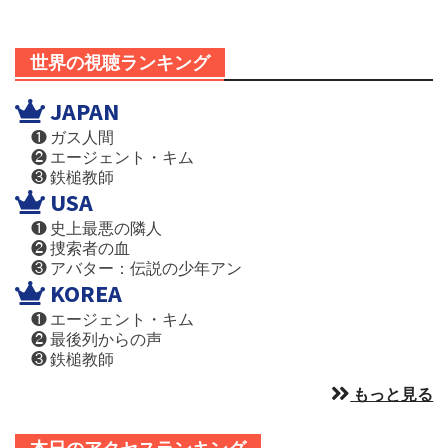
世界の視聴ランキング
JAPAN
❶ ガス人間
❷ エージェント・キム
❸ 鉄槌教師
USA
❶ 史上最悪の隣人
❷ 捜索者の血
❸ アバター：伝説の少年アン
KOREA
❶ エージェント・キム
❷ 最後列からの声
❸ 鉄槌教師
もっと見る