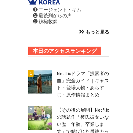
KOREA
❶ エージェント・キム
❷ 最後列からの声
❸ 鉄槌教師
もっと見る
本日のアクセスランキング
Netflixドラマ「捜索者の
血」完全ガイド｜キャス
ト・登場人物・あらす
じ・原作情報まとめ
【その後の展開】Netflix
の話題作「彼氏彼女いな
い歴＝年齢、卒業しま
す」で結ばれた最終カッ