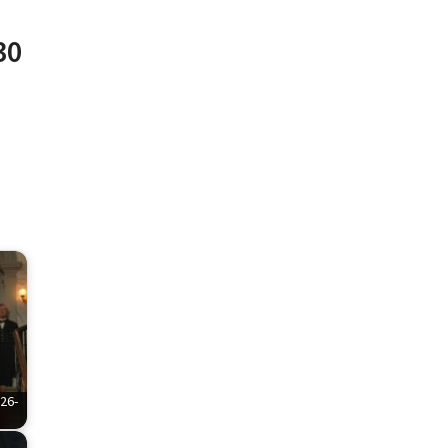
30
6-