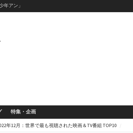
ーズン3最新
ールで恋をし
・あらすじ
ッチ主演ロ
・ギネス」シ
7年撮影開始
画「リト
xで配信！─
どころまと
グ
特集・企画
2022年12月：世界で最も視聴された映画＆TV番組 TOP10