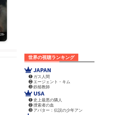
6-
世界の視聴ランキング
JAPAN
❶ ガス人間
❷ エージェント・キム
❸ 鉄槌教師
USA
❶ 史上最悪の隣人
❷ 捜索者の血
❸ アバター：伝説の少年アン