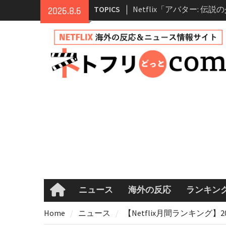
Skip
TOPICS
2026.8.6
登場人物・あらすじ・シ
to
情報
content
Netflix映画「ボイスメ
て」キャスト・登場人物
まとめ｜ゾーイ・ドゥイ
マコメ
Netflix「ハウス・オブ
ーズン2が更新決定！202
へ
兄弟大騒動のコメディ映
ル・ブラザー」がNetfli
キャスト・あらすじ・見
め
ニュース
海外の反応
ランキン
Home
Home
ニュース
【Netflix月間ランキング】