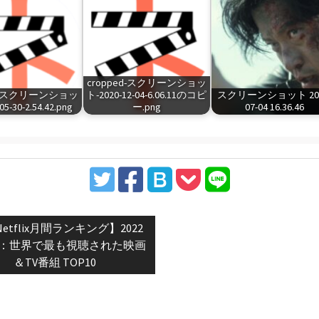
cropped-スクリーンショッ
ed-スクリーンショッ
ト-2020-12-04-6.06.11のコピ
スクリーンショット 202
5-30-2.54.42.png
ー.png
07-04 16.36.46
vious
etflix月間ランキング】2022
t:
月：世界で最も視聴された映画
＆TV番組 TOP10