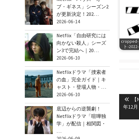
ブ・ギネス」シーズン2
が更新決定！202…
2026-06-14
Netflix「自由研究には
cropp
向かない殺人」シーズ
ト-2022-0
ン3で完結へ｜20…
2026-06-10
Netflixドラマ「捜索者
の血」完全ガイド｜キ
ャスト・登場人物・…
投
2026-06-10
Pre
稿
【N
pos
年12
ナ
底辺からの逆襲劇！
Netflixドラマ「喧嘩独
ビ
学」が配信｜相関図・
ゲ
…
ー
2026-06-09