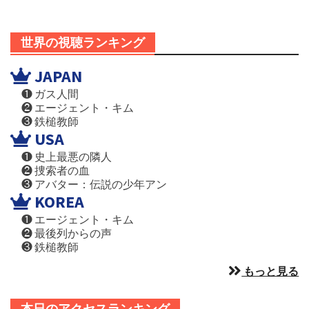
世界の視聴ランキング
JAPAN
❶ ガス人間
❷ エージェント・キム
❸ 鉄槌教師
USA
❶ 史上最悪の隣人
❷ 捜索者の血
❸ アバター：伝説の少年アン
KOREA
❶ エージェント・キム
❷ 最後列からの声
❸ 鉄槌教師
もっと見る
本日のアクセスランキング