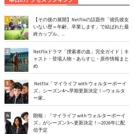
【その後の展開】Netflixの話題作「彼氏彼女
いない歴＝年齢、卒業します」で結ばれた最
終カップル、...
Netflixドラマ「捜索者の血」完全ガイド｜キ
ャスト・登場人物・あらすじ・原作情報まと
め
Netflix「マイライフ with ウォルターボーイ
ズ」シーズン4へ早期更新決定！─ウォルタ
ー家...
朗報：「マイライフ with ウォルターボーイ
ズ」がシーズン3へ更新決定！─2026年に配
信予定