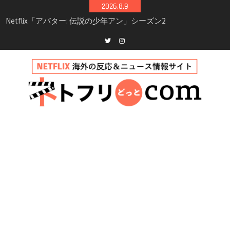
Skip
2026.8.9
シーズン3最新情報
to
Netflix映画「ボイスメールで恋をして」キャス
content
ト・登場人物・あらすじまとめ｜ゾーイ・ドゥ
イッチ主演ロマコメ
Netflix「ハウス・オブ・ギネス」シーズン2が更
Twitter
instagram
新決定！2027年撮影開始へ
兄弟大騒動のコメディ映画「リトル・ブラザ
ー」がNetflixで配信！─キャスト・あらすじ・
見どころまとめ