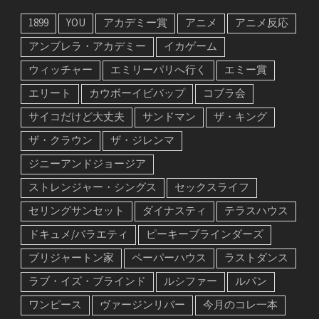
1899
YOU
アカデミー賞
アニメ
アニメ反応
アンブレラ・アカデミー
イカゲーム
ウィッチャー
エミリーパリへ行く
エミー賞
エリート
カウボーイビバップ
コブラ会
サイコだけど大丈夫
サンドマン
ザ・キング
ザ・クラウン
ザ・ジレンマ
ジニーアンドジョージア
ストレンジャー・シングス
セックスライフ
セリングサンセット
ダイナスティ
テラスハウス
ドキュメ/バラエティ
ピーキーブラインダーズ
ブリジャートン家
ペーパーハウス
ラストダンス
ラブ・イズ・ブラインド
ルシファー
ルパン
ワンピース
ヴァージンリバー
今月のコレ一本