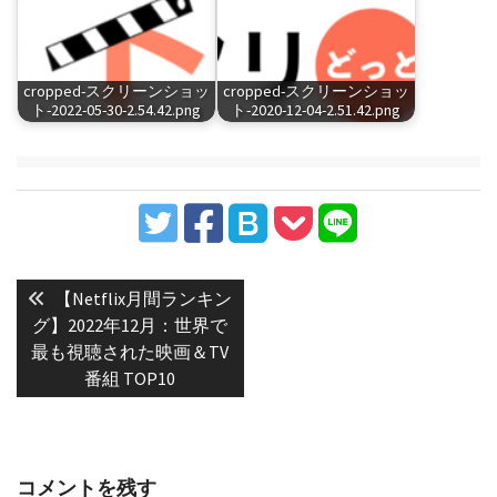
cropped-スクリーンショッ
cropped-スクリーンショッ
ト-2022-05-30-2.54.42.png
ト-2020-12-04-2.51.42.png
投
稿
Previous
【Netflix月間ランキン
post:
ナ
グ】2022年12月：世界で
最も視聴された映画＆TV
ビ
番組 TOP10
ゲ
ー
シ
ョ
コメントを残す