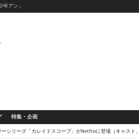
ールで恋をし
・あらすじ
ッチ主演ロ
・ギネス」シ
7年撮影開始
画「リト
xで配信！─
どころまと
説の少年アン」
キャスト・
ズン3最新
グ
特集・企画
ーシリーズ「カレイドスコープ」がNetflixに登場（キャス