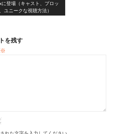
flixに登場（キャスト、プロッ
、ユニークな視聴方法）
トを残す
※
された文字を入力してください。