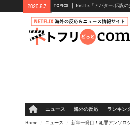
Skip
TOPICS
Netflix映画「ボイスメ
2026.8.7
to
て」キャスト・登場人物
content
まとめ｜ゾーイ・ドゥイ
マコメ
Netflix「ハウス・オブ
ーズン2が更新決定！202
へ
兄弟大騒動のコメディ映
ル・ブラザー」がNetfli
キャスト・あらすじ・見
め
Netflix「アバター: 伝
シーズン2 完全ガイド｜
登場人物・あらすじ・シー
情報
ニュース
海外の反応
ランキン
Home
Home
ニュース
新年一発目！犯罪アンソロジ