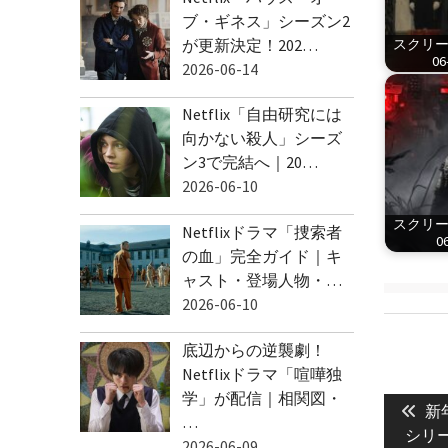
ブ・ギネス」シーズン2
が更新決定！202…
スクリーン
06
2026-06-14
Netflix「自由研究には
向かない殺人」シーズ
ン3で完結へ｜20…
2026-06-10
スクリーン
Netflixドラマ「捜索者
06
の血」完全ガイド｜キ
ャスト・登場人物・…
2026-06-10
底辺からの逆襲劇！
Netflixドラマ「喧嘩独
投
学」が配信｜相関図・
Pre
稿
新
…
pos
シリ
ナ
2026-06-09