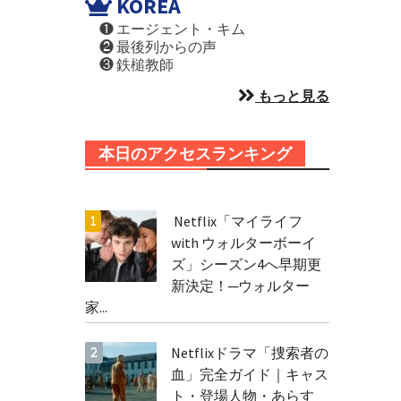
KOREA
❶ エージェント・キム
❷ 最後列からの声
❸ 鉄槌教師
もっと見る
本日のアクセスランキング
Netflix「マイライフ
with ウォルターボーイ
ズ」シーズン4へ早期更
新決定！─ウォルター
家...
Netflixドラマ「捜索者の
血」完全ガイド｜キャス
ト・登場人物・あらす