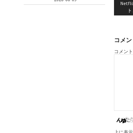
Net
ビ
ト
ゲ
ー
シ
ョ
コメン
ン
コメント
上に表示