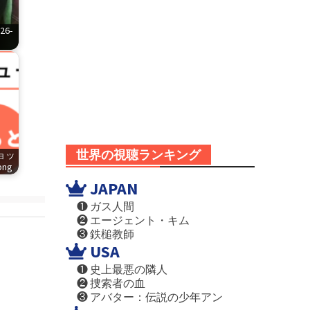
6-
世界の視聴ランキング
ショッ
png
JAPAN
❶ ガス人間
❷ エージェント・キム
❸ 鉄槌教師
USA
❶ 史上最悪の隣人
❷ 捜索者の血
❸ アバター：伝説の少年アン