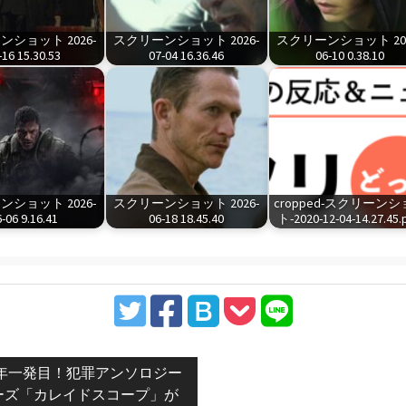
ショット 2026-
スクリーンショット 2026-
スクリーンショット 202
-16 15.30.53
07-04 16.36.46
06-10 0.38.10
ショット 2026-
スクリーンショット 2026-
cropped-スクリーン
-06 9.16.41
06-18 18.45.40
ト-2020-12-04-14.27.45.
vious
年一発目！犯罪アンソロジー
t:
ーズ「カレイドスコープ」が