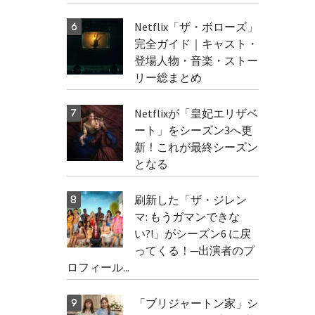
Netflix「ザ・ボローズ」
完全ガイド｜キャスト・
登場人物・音楽・ストー
リー総まとめ
Netflixが「皇妃エリザベ
ート」をシーズン3へ更
新！これが最終シーズン
となる
刷新した「ザ・ジレン
マ: もうガマンできな
い?!」がシーズン6 に戻
ってくる！─出演者のプ
ロフィール...
「ブリジャートン家」シ