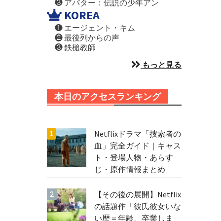
❸ アバター：伝説の少年アン
KOREA
❶ エージェント・キム
❷ 最後列からの声
❸ 鉄槌教師
もっと見る
本日のアクセスランキング
Netflixドラマ「捜索者の
血」完全ガイド｜キャス
ト・登場人物・あらす
じ・原作情報まとめ
【その後の展開】Netflix
の話題作「彼氏彼女いな
い歴＝年齢、卒業しま