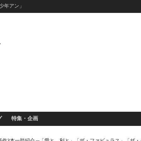
キャスト・
ーズン3最新
ールで恋をし
・あらすじ
ッチ主演ロ
・ギネス」シ
7年撮影開始
画「リト
xで配信！─
どころまと
グ
特集・企画
国ドラマ新作3本一挙紹介 ─「愛と、利と」「ザ・ファビュラス」「