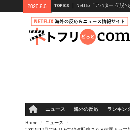
Skip
TOPICS
シーズン2 完全ガイド｜
2026.8.6
to
登場人物・あらすじ・シ
content
情報
Netflix映画「ボイスメ
て」キャスト・登場人物
まとめ｜ゾーイ・ドゥイ
マコメ
Netflix「ハウス・オブ
ーズン2が更新決定！202
へ
兄弟大騒動のコメディ映
ル・ブラザー」がNetfli
キャスト・あらすじ・見
め
ニュース
海外の反応
ランキン
Home
Home
ニュース
2022年12月にNetflixで独占配信される韓