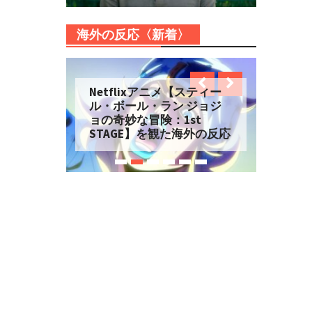
海外の反応〈新着〉
Netflixアニメ【スティー
ル・ボール・ラン ジョジ
ョの奇妙な冒険：1st
STAGE】を観た海外の反応