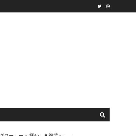
Twitter
instagram
ザ・グローリー ～輝かしき復讐～」