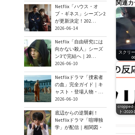
関連カ
Netflix「ハウス・オ
ブ・ギネス」シーズン2
が更新決定！202…
2026-06-14
Netflix「自由研究には
向かない殺人」シーズ
スクリーン
ン3で完結へ｜20…
06
2026-06-10
Netflixドラマ「捜索者
の血」完全ガイド｜キ
ャスト・登場人物・…
2026-06-10
cropp
ト-2020-1
底辺からの逆襲劇！
Netflixドラマ「喧嘩独
学」が配信｜相関図・
…