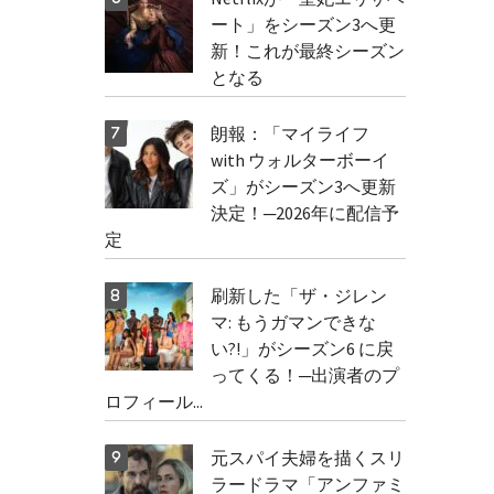
ート」をシーズン3へ更
新！これが最終シーズン
となる
朗報：「マイライフ
with ウォルターボーイ
ズ」がシーズン3へ更新
決定！─2026年に配信予
定
刷新した「ザ・ジレン
マ: もうガマンできな
い?!」がシーズン6 に戻
ってくる！─出演者のプ
ロフィール...
元スパイ夫婦を描くスリ
ラードラマ「アンファミ