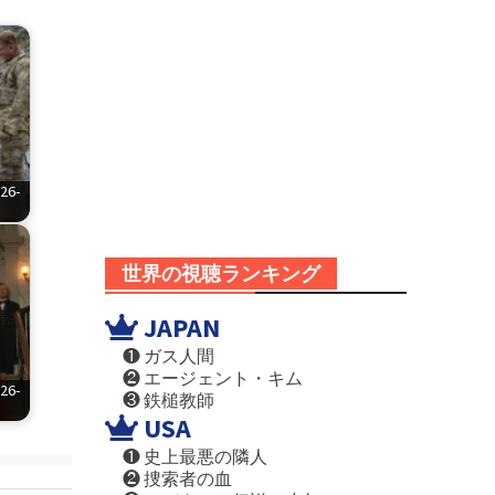
6-
世界の視聴ランキング
JAPAN
❶ ガス人間
❷ エージェント・キム
6-
❸ 鉄槌教師
USA
❶ 史上最悪の隣人
❷ 捜索者の血