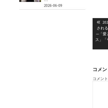
2026-06-09
投
Pre
稿
20
pos
される
ナ
─「愛
ビ
ス」「
ゲ
ー
シ
ョ
コメン
ン
コメント