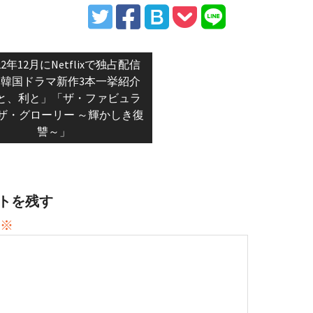
vious
22年12月にNetflixで独占配信
t:
韓国ドラマ新作3本一挙紹介
と、利と」「ザ・ファビュラ
ザ・グローリー ～輝かしき復
讐～」
トを残す
※