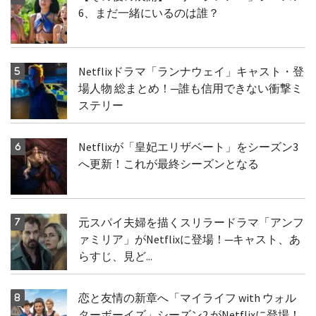
6、まだ一緒にいるのは誰？
Netflixドラマ「ランナウェイ」キャスト・登
場人物 総まとめ！─誰も信用できない衝撃ミ
ステリー
Netflixが「皇妃エリザベート」をシーズン3
へ更新！これが最終シーズンとなる
元スパイ夫婦を描くスリラードラマ「アンフ
ァミリア」がNetflixに登場！─キャスト、あ
らすじ、見ど...
恋と友情の新章へ「マイライフ with ウォル
ターボーイズ」シーズン2 がNetflixに登場！