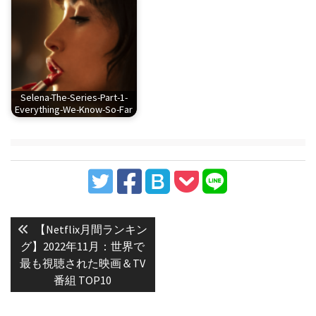
Selena-The-Series-Part-1-
Everything-We-Know-So-Far
投
稿
Previous
【Netflix月間ランキン
post:
ナ
グ】2022年11月：世界で
最も視聴された映画＆TV
ビ
番組 TOP10
ゲ
ー