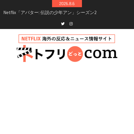
Skip
2026.8.6
to
Netflix映画「ボイスメールで恋をして」キャス
content
ト・登場人物・あらすじまとめ｜ゾーイ・ドゥ
イッチ主演ロマコメ
Netflix「ハウス・オブ・ギネス」シーズン2が更
Twitter
instagram
新決定！2027年撮影開始へ
兄弟大騒動のコメディ映画「リトル・ブラザ
ー」がNetflixで配信！─キャスト・あらすじ・
見どころまとめ