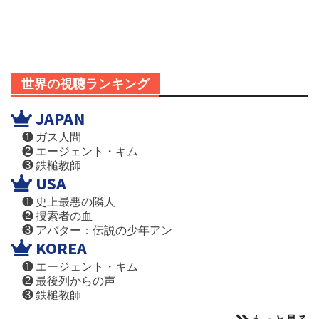
世界の視聴ランキング
JAPAN
❶ ガス人間
❷ エージェント・キム
❸ 鉄槌教師
USA
❶ 史上最悪の隣人
❷ 捜索者の血
❸ アバター：伝説の少年アン
KOREA
❶ エージェント・キム
❷ 最後列からの声
❸ 鉄槌教師