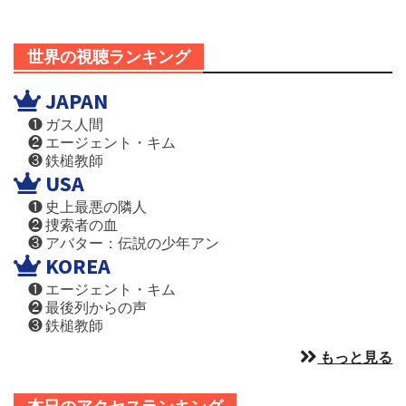
世界の視聴ランキング
JAPAN
❶ ガス人間
❷ エージェント・キム
❸ 鉄槌教師
USA
❶ 史上最悪の隣人
❷ 捜索者の血
❸ アバター：伝説の少年アン
KOREA
❶ エージェント・キム
❷ 最後列からの声
❸ 鉄槌教師
もっと見る