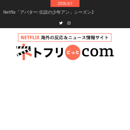
Skip
2026.8.7
シーズン3最新情報
to
Netflix映画「ボイスメールで恋をして」キャス
content
ト・登場人物・あらすじまとめ｜ゾーイ・ドゥ
イッチ主演ロマコメ
Netflix「ハウス・オブ・ギネス」シーズン2が更
Twitter
instagram
新決定！2027年撮影開始へ
兄弟大騒動のコメディ映画「リトル・ブラザ
ー」がNetflixで配信！─キャスト・あらすじ・
見どころまとめ