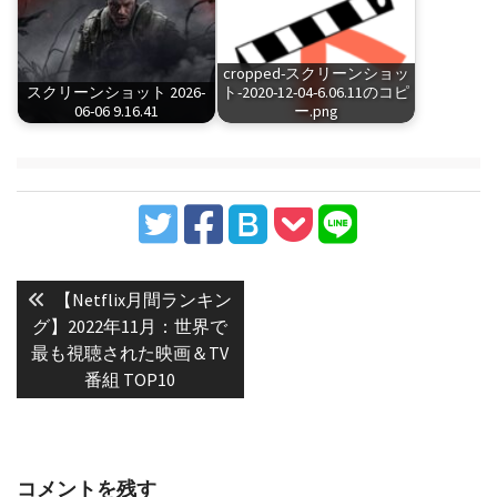
cropped-スクリーンショッ
スクリーンショット 2026-
ト-2020-12-04-6.06.11のコピ
06-06 9.16.41
ー.png
投
稿
Previous
【Netflix月間ランキン
post:
ナ
グ】2022年11月：世界で
最も視聴された映画＆TV
ビ
番組 TOP10
ゲ
ー
シ
ョ
コメントを残す