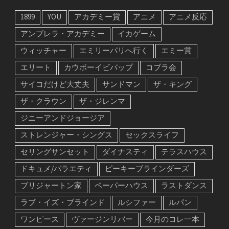
1899
YOU
アカデミー賞
アニメ
アニメ反応
アンブレラ・アカデミー
イカゲーム
ウィッチャー
エミリーパリへ行く
エミー賞
エリート
カウボーイビバップ
コブラ会
サイコだけど大丈夫
サンドマン
ザ・キング
ザ・クラウン
ザ・ジレンマ
ジニーアンドジョージア
ストレンジャー・シングス
セックスライフ
セリングサンセット
ダイナスティ
テラスハウス
ドキュメ/バラエティ
ピーキーブラインダーズ
ブリジャートン家
ペーパーハウス
ラストダンス
ラブ・イズ・ブラインド
ルシファー
ルパン
ワンピース
ヴァージンリバー
今月のコレ一本