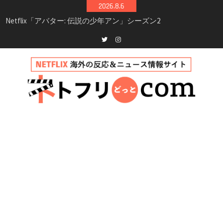
Skip
2026.8.6
シーズン3最新情報
to
Netflix映画「ボイスメールで恋をして」キャス
content
ト・登場人物・あらすじまとめ｜ゾーイ・ドゥ
イッチ主演ロマコメ
Netflix「ハウス・オブ・ギネス」シーズン2が更
Twitter
instagram
新決定！2027年撮影開始へ
兄弟大騒動のコメディ映画「リトル・ブラザ
ー」がNetflixで配信！─キャスト・あらすじ・
見どころまとめ