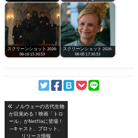
スクリーンショット 2026-
スクリーンショット 2026-
06-16 15.30.53
06-05 17.30.53
投
稿
Previous
ノルウェーの古代生物
post:
ナ
が目覚める！映画「トロ
ール」がNetflixに登場！
ビ
─キャスト、プロット、
ゲ
リリース情報