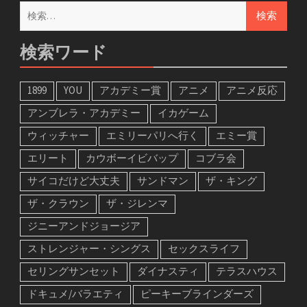
検
索:
検索ワード
1899
YOU
アカデミー賞
アニメ
アニメ反応
アンブレラ・アカデミー
イカゲーム
ウィッチャー
エミリーパリへ行く
エミー賞
エリート
カウボーイビバップ
コブラ会
サイコだけど大丈夫
サンドマン
ザ・キング
ザ・クラウン
ザ・ジレンマ
ジニーアンドジョージア
ストレンジャー・シングス
セックスライフ
セリングサンセット
ダイナスティ
テラスハウス
ドキュメ/バラエティ
ピーキーブラインダーズ