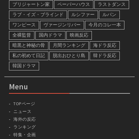
ブリジャートン家
ペーパーハウス
ラストダンス
ラブ・イズ・ブラインド
ルシファー
ルパン
ワンピース
ヴァージンリバー
今月のコレ一本
全裸監督
国内ドラマ
映画反応
暗黒と神秘の骨
月間ランキング
海ドラ反応
私の初めて日記
脱出おひとり島
韓ドラ反応
韓国ドラマ
Menu
TOPページ
ニュース
海外の反応
ランキング
特集・企画