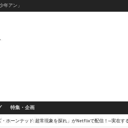
説の少年アン」
キャスト・
ーズン3最新
ールで恋をし
・あらすじ
ッチ主演ロ
・ギネス」シ
7年撮影開始
画「リト
xで配信！─
どころまと
グ
特集・企画
・ホーンテッド: 超常現象を探れ」がNetflixで配信！─実在