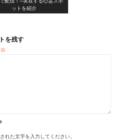
flixで配信！─実在する心霊スポ
ットを紹介
トを残す
※
された文字を入力してください。