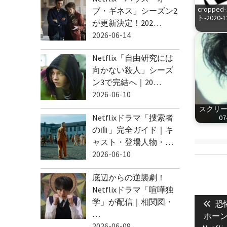
cropp
ブ・ギネス」シーズン2
ト-2020-1
が更新決定！202…
2026-06-14
Netflix「自由研究には
向かない殺人」シーズ
ン3で完結へ｜20…
2026-06-10
スクリーン
Netflixドラマ「捜索者
07
の血」完全ガイド｜キ
ャスト・登場人物・…
2026-06-10
底辺からの逆襲劇！
Netflixドラマ「喧嘩独
投
学」が配信｜相関図・
Pre
稿
恐
…
pos
ホーン
ナ
2026-06-09