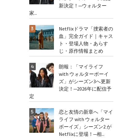
新決定！─ウォルター
家...
Netflixドラマ「捜索者の
血」完全ガイド｜キャス
ト・登場人物・あらす
じ・原作情報まとめ
朗報：「マイライフ
with ウォルターボーイ
ズ」がシーズン3へ更新
決定！─2026年に配信予
定
恋と友情の新章へ「マイ
ライフ with ウォルター
ボーイズ」シーズン2 が
Netflixに登場！─相...