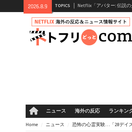
Skip
TOPICS
Netflix「アバター: 伝
2026.8.9
to
シーズン2 完全ガイド｜
content
登場人物・あらすじ・シ
情報
Netflix映画「ボイスメ
て」キャスト・登場人物
まとめ｜ゾーイ・ドゥイ
マコメ
Netflix「ハウス・オブ
ーズン2が更新決定！202
へ
兄弟大騒動のコメディ映
ル・ブラザー」がNetfli
キャスト・あらすじ・見
め
ニュース
海外の反応
ランキン
Home
Home
ニュース
恐怖の心霊実験…「28デイズ