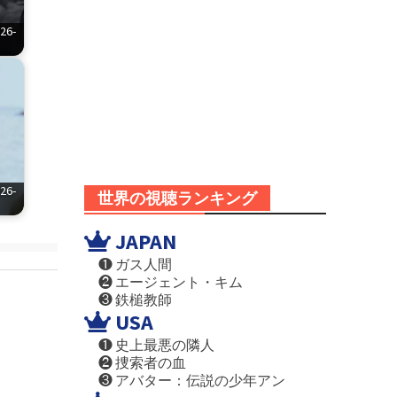
6-
6-
世界の視聴ランキング
JAPAN
❶ ガス人間
❷ エージェント・キム
❸ 鉄槌教師
USA
❶ 史上最悪の隣人
❷ 捜索者の血
❸ アバター：伝説の少年アン