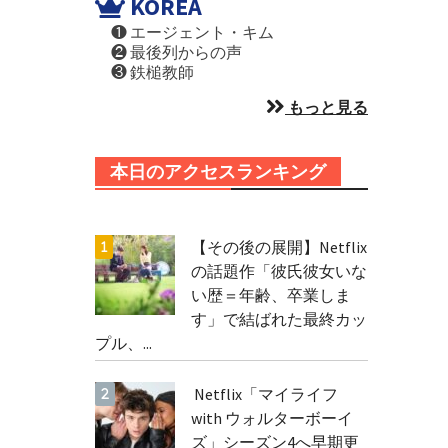
KOREA
❶ エージェント・キム
❷ 最後列からの声
❸ 鉄槌教師
もっと見る
本日のアクセスランキング
【その後の展開】Netflix
の話題作「彼氏彼女いな
い歴＝年齢、卒業しま
す」で結ばれた最終カッ
プル、...
Netflix「マイライフ
with ウォルターボーイ
ズ」シーズン4へ早期更