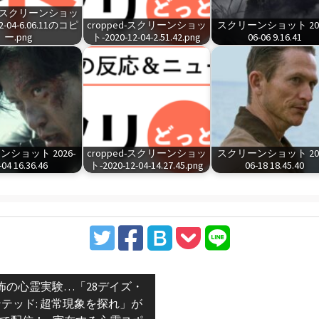
ed-スクリーンショッ
2-04-6.06.11のコピ
cropped-スクリーンショッ
スクリーンショット 202
ー.png
ト-2020-12-04-2.51.42.png
06-06 9.16.41
ショット 2026-
cropped-スクリーンショッ
スクリーンショット 202
-04 16.36.46
ト-2020-12-04-14.27.45.png
06-18 18.45.40
vious
怖の心霊実験…「28デイズ・
t:
テッド: 超常現象を探れ」が