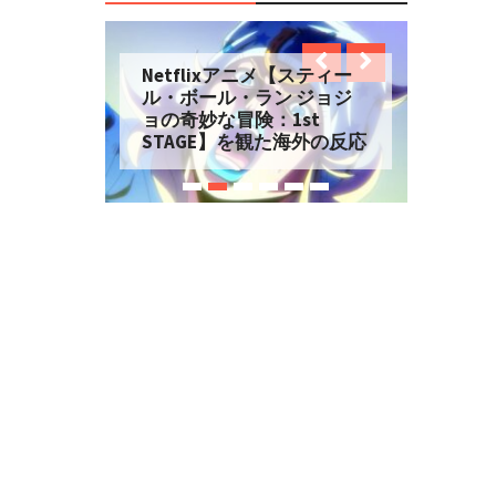
Netflixアニメ【スティー
ル・ボール・ラン ジョジ
ョの奇妙な冒険：1st
STAGE】を観た海外の反応