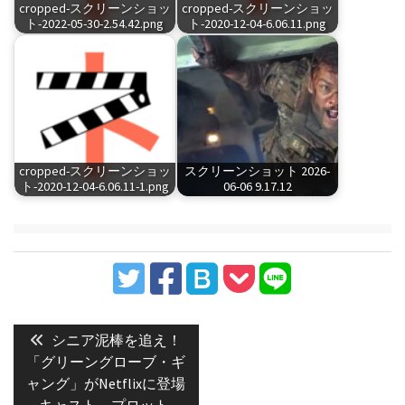
cropped-スクリーンショッ
cropped-スクリーンショッ
ト-2022-05-30-2.54.42.png
ト-2020-12-04-6.06.11.png
cropped-スクリーンショッ
スクリーンショット 2026-
ト-2020-12-04-6.06.11-1.png
06-06 9.17.12
投
稿
Previous
シニア泥棒を追え！
post:
ナ
「グリーングローブ・ギ
ャング」がNetflixに登場
ビ
─キャスト、プロット、