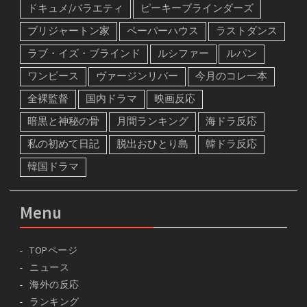
ドキュメ/バラエティ
ピーキーブラインダーズ
ブリジャートン家
ペーパーハウス
ラストダンス
ラブ・イズ・ブラインド
ルシファー
ルパン
ワンピース
ヴァージンリバー
今月のコレ一本
全裸監督
国内ドラマ
映画反応
暗黒と神秘の骨
月間ランキング
海ドラ反応
私の初めて日記
脱出おひとり島
韓ドラ反応
韓国ドラマ
Menu
TOPページ
ニュース
海外の反応
ランキング