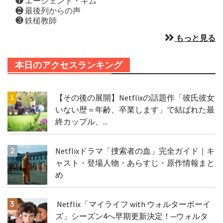
❶ エージェント・キム
❷ 最後列からの声
❸ 鉄槌教師
もっと見る
本日のアクセスランキング
【その後の展開】Netflixの話題作「彼氏彼女
いない歴＝年齢、卒業します」で結ばれた最
終カップル、...
Netflixドラマ「捜索者の血」完全ガイド｜キ
ャスト・登場人物・あらすじ・原作情報まと
め
Netflix「マイライフ with ウォルターボーイ
ズ」シーズン4へ早期更新決定！─ウォルタ