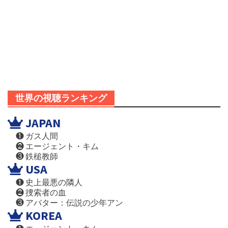
世界の視聴ランキング
JAPAN
❶ ガス人間
❷ エージェント・キム
❸ 鉄槌教師
USA
❶ 史上最悪の隣人
❷ 捜索者の血
❸ アバター：伝説の少年アン
KOREA