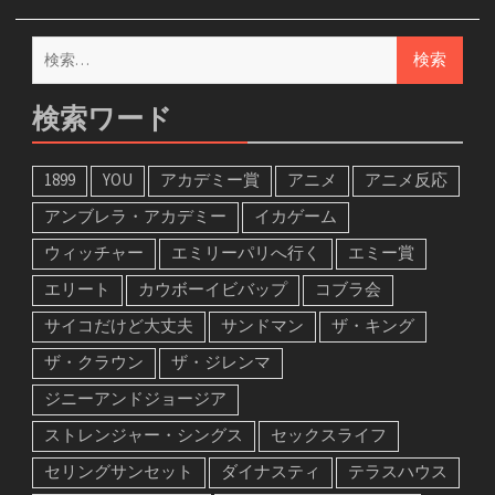
検
索:
検索ワード
1899
YOU
アカデミー賞
アニメ
アニメ反応
アンブレラ・アカデミー
イカゲーム
ウィッチャー
エミリーパリへ行く
エミー賞
エリート
カウボーイビバップ
コブラ会
サイコだけど大丈夫
サンドマン
ザ・キング
ザ・クラウン
ザ・ジレンマ
ジニーアンドジョージア
ストレンジャー・シングス
セックスライフ
セリングサンセット
ダイナスティ
テラスハウス