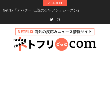
Skip
2026.8.10
シーズン3最新情報
to
Netflix映画「ボイスメールで恋をして」キャス
content
ト・登場人物・あらすじまとめ｜ゾーイ・ドゥ
イッチ主演ロマコメ
Netflix「ハウス・オブ・ギネス」シーズン2が更
Twitter
instagram
新決定！2027年撮影開始へ
兄弟大騒動のコメディ映画「リトル・ブラザ
ー」がNetflixで配信！─キャスト・あらすじ・
見どころまとめ