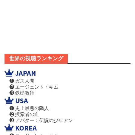
世界の視聴ランキング
JAPAN
❶ ガス人間
❷ エージェント・キム
❸ 鉄槌教師
USA
❶ 史上最悪の隣人
❷ 捜索者の血
❸ アバター：伝説の少年アン
KOREA