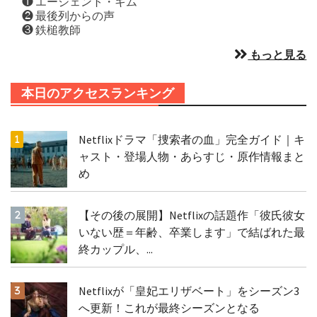
❶ エージェント・キム
❷ 最後列からの声
❸ 鉄槌教師
もっと見る
本日のアクセスランキング
Netflixドラマ「捜索者の血」完全ガイド｜キ
ャスト・登場人物・あらすじ・原作情報まと
め
【その後の展開】Netflixの話題作「彼氏彼女
いない歴＝年齢、卒業します」で結ばれた最
終カップル、...
Netflixが「皇妃エリザベート」をシーズン3
へ更新！これが最終シーズンとなる