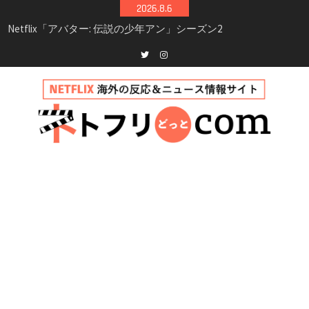
Skip
2026.8.6
シーズン3最新情報
to
Netflix映画「ボイスメールで恋をして」キャス
content
ト・登場人物・あらすじまとめ｜ゾーイ・ドゥ
イッチ主演ロマコメ
Netflix「ハウス・オブ・ギネス」シーズン2が更
Twitter
instagram
新決定！2027年撮影開始へ
兄弟大騒動のコメディ映画「リトル・ブラザ
ー」がNetflixで配信！─キャスト・あらすじ・
見どころまとめ