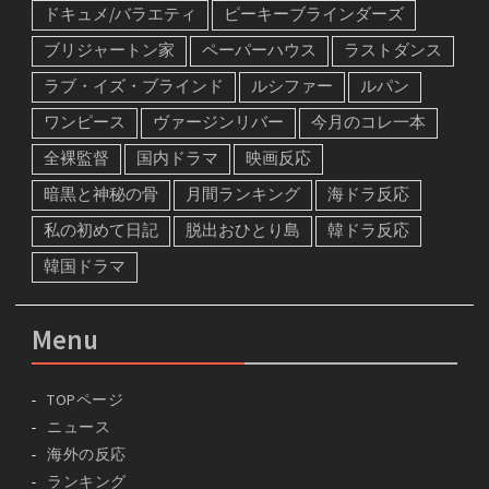
ドキュメ/バラエティ
ピーキーブラインダーズ
ブリジャートン家
ペーパーハウス
ラストダンス
ラブ・イズ・ブラインド
ルシファー
ルパン
ワンピース
ヴァージンリバー
今月のコレ一本
全裸監督
国内ドラマ
映画反応
暗黒と神秘の骨
月間ランキング
海ドラ反応
私の初めて日記
脱出おひとり島
韓ドラ反応
韓国ドラマ
Menu
TOPページ
ニュース
海外の反応
ランキング