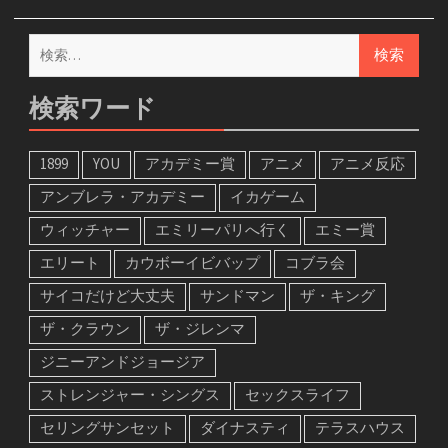
検
索:
検索ワード
1899
YOU
アカデミー賞
アニメ
アニメ反応
アンブレラ・アカデミー
イカゲーム
ウィッチャー
エミリーパリへ行く
エミー賞
エリート
カウボーイビバップ
コブラ会
サイコだけど大丈夫
サンドマン
ザ・キング
ザ・クラウン
ザ・ジレンマ
ジニーアンドジョージア
ストレンジャー・シングス
セックスライフ
セリングサンセット
ダイナスティ
テラスハウス