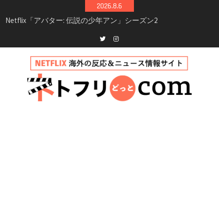
Skip
2026.8.6
シーズン3最新情報
to
Netflix映画「ボイスメールで恋をして」キャス
content
ト・登場人物・あらすじまとめ｜ゾーイ・ドゥ
イッチ主演ロマコメ
Netflix「ハウス・オブ・ギネス」シーズン2が更
Twitter
instagram
新決定！2027年撮影開始へ
兄弟大騒動のコメディ映画「リトル・ブラザ
ー」がNetflixで配信！─キャスト・あらすじ・
見どころまとめ