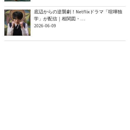
底辺からの逆襲劇！Netflixドラマ「喧嘩独
学」が配信｜相関図・…
2026-06-09