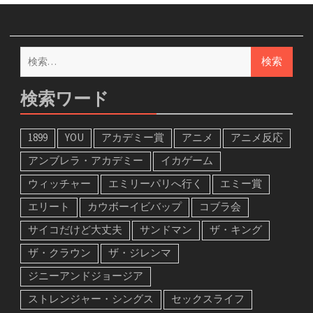
検
索:
検索ワード
1899
YOU
アカデミー賞
アニメ
アニメ反応
アンブレラ・アカデミー
イカゲーム
ウィッチャー
エミリーパリへ行く
エミー賞
エリート
カウボーイビバップ
コブラ会
サイコだけど大丈夫
サンドマン
ザ・キング
ザ・クラウン
ザ・ジレンマ
ジニーアンドジョージア
ストレンジャー・シングス
セックスライフ