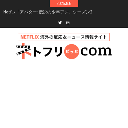
Skip
2026.8.6
シーズン3最新情報
to
Netflix映画「ボイスメールで恋をして」キャス
content
ト・登場人物・あらすじまとめ｜ゾーイ・ドゥ
イッチ主演ロマコメ
Netflix「ハウス・オブ・ギネス」シーズン2が更
Twitter
instagram
新決定！2027年撮影開始へ
兄弟大騒動のコメディ映画「リトル・ブラザ
ー」がNetflixで配信！─キャスト・あらすじ・
見どころまとめ