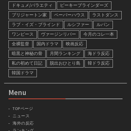
ドキュメ/バラエティ
ピーキーブラインダーズ
ブリジャートン家
ペーパーハウス
ラストダンス
ラブ・イズ・ブラインド
ルシファー
ルパン
ワンピース
ヴァージンリバー
今月のコレ一本
全裸監督
国内ドラマ
映画反応
暗黒と神秘の骨
月間ランキング
海ドラ反応
私の初めて日記
脱出おひとり島
韓ドラ反応
韓国ドラマ
Menu
TOPページ
ニュース
海外の反応
ランキング