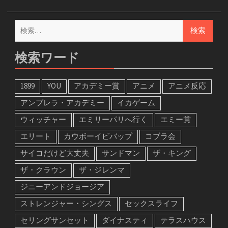
検
索:
検索ワード
1899
YOU
アカデミー賞
アニメ
アニメ反応
アンブレラ・アカデミー
イカゲーム
ウィッチャー
エミリーパリへ行く
エミー賞
エリート
カウボーイビバップ
コブラ会
サイコだけど大丈夫
サンドマン
ザ・キング
ザ・クラウン
ザ・ジレンマ
ジニーアンドジョージア
ストレンジャー・シングス
セックスライフ
セリングサンセット
ダイナスティ
テラスハウス