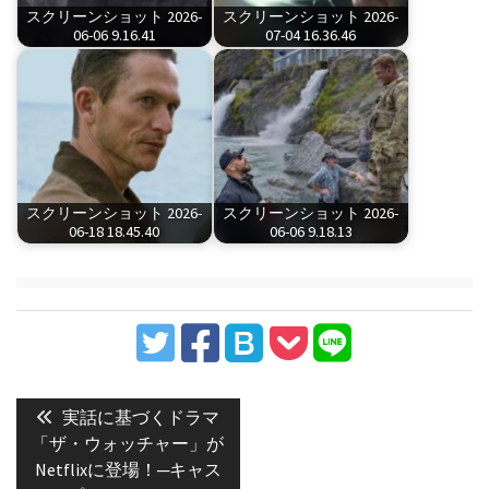
スクリーンショット 2026-
スクリーンショット 2026-
06-06 9.16.41
07-04 16.36.46
スクリーンショット 2026-
スクリーンショット 2026-
06-18 18.45.40
06-06 9.18.13
投
稿
Previous
実話に基づくドラマ
post:
ナ
「ザ・ウォッチャー」が
Netflixに登場！─キャス
ビ