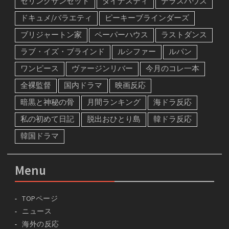
セリングサンセット
ダイナスティ
テラスハウス
ドキュメ/バラエティ
ピーキーブラインダーズ
ブリジャートン家
ペーパーハウス
ラストダンス
ラブ・イズ・ブラインド
ルシファー
ルパン
ワンピース
ヴァージンリバー
今月のコレ一本
全裸監督
国内ドラマ
映画反応
暗黒と神秘の骨
月間ランキング
海ドラ反応
私の初めて日記
脱出おひとり島
韓ドラ反応
韓国ドラマ
Menu
TOPページ
ニュース
海外の反応