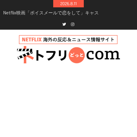
Skip
2026.8.11
to
Netflix映画「ボイスメールで恋をして」キャス
ト・登場人物・あらすじまとめ｜ゾーイ・ドゥ
content
イッチ主演ロマコメ
Netflix「ハウス・オブ・ギネス」シーズン2が更
Twitter
instagram
新決定！2027年撮影開始へ
兄弟大騒動のコメディ映画「リトル・ブラザ
ー」がNetflixで配信！─キャスト・あらすじ・
見どころまとめ
Netflix「アバター: 伝説の少年アン」シーズン2
完全ガイド｜キャスト・登場人物・あらすじ・
シーズン3最新情報