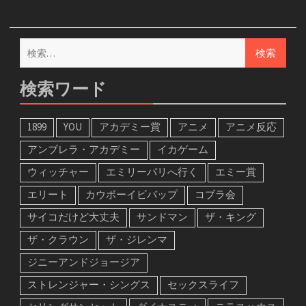
検
索:
検索ワード
1899
YOU
アカデミー賞
アニメ
アニメ反応
アンブレラ・アカデミー
イカゲーム
ウィッチャー
エミリーパリへ行く
エミー賞
エリート
カウボーイビバップ
コブラ会
サイコだけど大丈夫
サンドマン
ザ・キング
ザ・クラウン
ザ・ジレンマ
ジニーアンドジョージア
ストレンジャー・シングス
セックスライフ