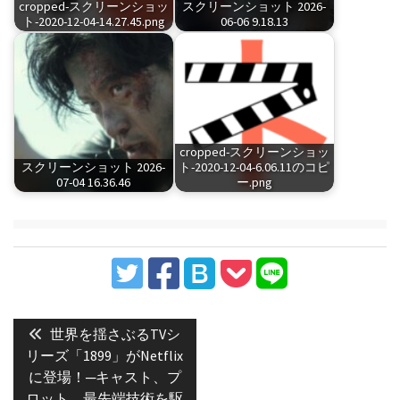
cropped-スクリーンショッ
スクリーンショット 2026-
ト-2020-12-04-14.27.45.png
06-06 9.18.13
cropped-スクリーンショッ
スクリーンショット 2026-
ト-2020-12-04-6.06.11のコピ
07-04 16.36.46
ー.png
投
稿
Previous
世界を揺さぶるTVシ
post:
ナ
リーズ「1899」がNetflix
に登場！─キャスト、プ
ビ
ロット、最先端技術を駆