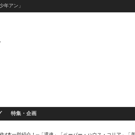
説の少年アン」
キャスト・
ーズン3最新
ールで恋をし
・あらすじ
ッチ主演ロ
・ギネス」シ
7年撮影開始
画「リト
xで配信！─
どころまと
グ
特集・企画
国ドラマ新作4本一挙紹介！─「還魂」「ペーパー・ハウス・コリア