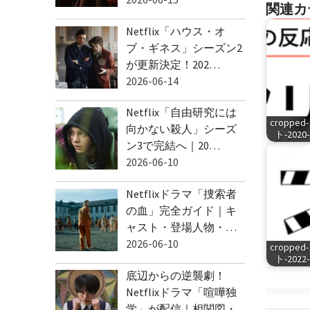
関連カ
Netflix「ハウス・オ
ブ・ギネス」シーズン2
が更新決定！202…
2026-06-14
Netflix「自由研究には
cropp
向かない殺人」シーズ
ト-2020-1
ン3で完結へ｜20…
2026-06-10
Netflixドラマ「捜索者
の血」完全ガイド｜キ
ャスト・登場人物・…
2026-06-10
cropp
ト-2022-0
底辺からの逆襲劇！
Netflixドラマ「喧嘩独
学」が配信｜相関図・