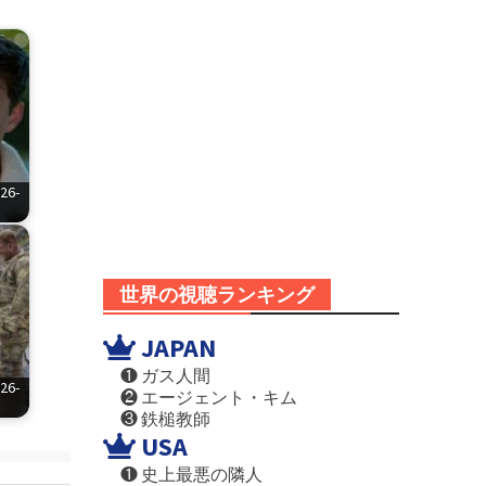
6-
世界の視聴ランキング
JAPAN
❶ ガス人間
6-
❷ エージェント・キム
❸ 鉄槌教師
USA
❶ 史上最悪の隣人