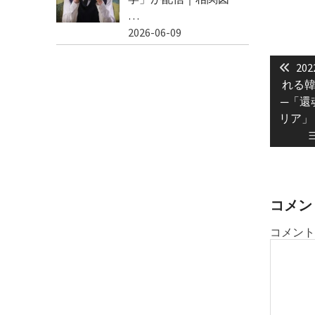
…
2026-06-09
投
Pre
稿
20
post
れる韓
ナ
─「還
ビ
リア」
ゲ
ー
シ
ョ
コメン
ン
コメント