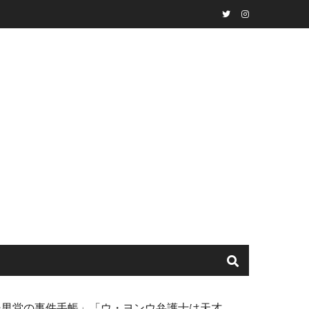
Twitter
instagram
」「美男堂の事件手帳」「ウ・ヨンウ弁護士は天才