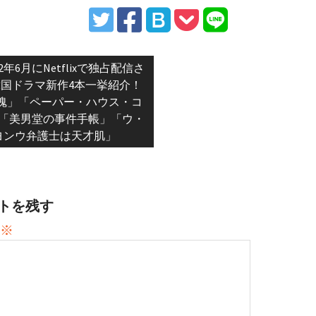
vious
22年6月にNetflixで独占配信さ
:
国ドラマ新作4本一挙紹介！
魂」「ペーパー・ハウス・コ
「美男堂の事件手帳」「ウ・
ヨンウ弁護士は天才肌」
トを残す
※