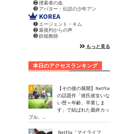
❷ 捜索者の血
❸ アバター：伝説の少年アン
KOREA
❶ エージェント・キム
❷ 最後列からの声
❸ 鉄槌教師
もっと見る
本日のアクセスランキング
【その後の展開】Netflix
の話題作「彼氏彼女いな
い歴＝年齢、卒業しま
す」で結ばれた最終カッ
プル、...
Netflix「マイライフ