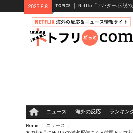
Skip
TOPICS
Netflix「アバター: 伝
2026.8.8
to
シーズン2 完全ガイド｜
content
登場人物・あらすじ・シ
情報
Netflix映画「ボイスメ
て」キャスト・登場人物
まとめ｜ゾーイ・ドゥイ
マコメ
Netflix「ハウス・オブ
ーズン2が更新決定！202
へ
兄弟大騒動のコメディ映
ル・ブラザー」がNetfli
キャスト・あらすじ・見
め
ニュース
海外の反応
ランキン
Home
Home
ニュース
2022年6月にNetflixで独占配信される韓