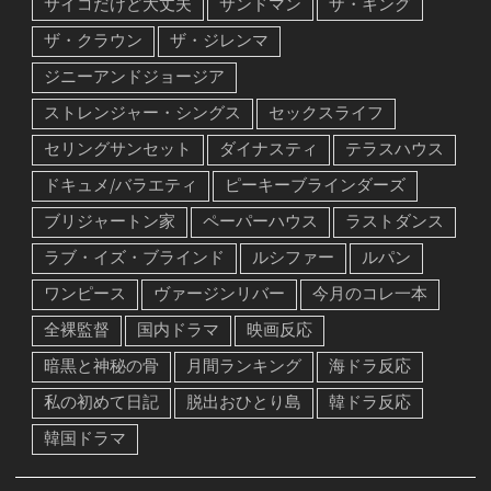
サイコだけど大丈夫
サンドマン
ザ・キング
ザ・クラウン
ザ・ジレンマ
ジニーアンドジョージア
ストレンジャー・シングス
セックスライフ
セリングサンセット
ダイナスティ
テラスハウス
ドキュメ/バラエティ
ピーキーブラインダーズ
ブリジャートン家
ペーパーハウス
ラストダンス
ラブ・イズ・ブラインド
ルシファー
ルパン
ワンピース
ヴァージンリバー
今月のコレ一本
全裸監督
国内ドラマ
映画反応
暗黒と神秘の骨
月間ランキング
海ドラ反応
私の初めて日記
脱出おひとり島
韓ドラ反応
韓国ドラマ