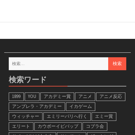
検
索:
検索ワード
1899
YOU
アカデミー賞
アニメ
アニメ反応
アンブレラ・アカデミー
イカゲーム
ウィッチャー
エミリーパリへ行く
エミー賞
エリート
カウボーイビバップ
コブラ会