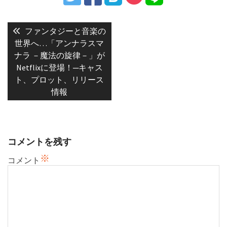
投
稿
Previous
ファンタジーと音楽の
post:
ナ
世界へ…「アンナラスマ
ナラ －魔法の旋律－」が
ビ
Netflixに登場！─キャス
ゲ
ト、プロット、リリース
ー
情報
シ
ョ
ン
コメントを残す
※
コメント