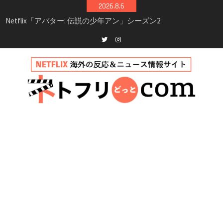
Skip
2026.8.6
シーズン3最新情報
to
Netflix映画「ボイスメールで恋をして」キャス
content
ト・登場人物・あらすじまとめ｜ゾーイ・ドゥ
イッチ主演ロマコメ
Netflix「ハウス・オブ・ギネス」シーズン2が更
Twitter
instagram
新決定！2027年撮影開始へ
兄弟大騒動のコメディ映画「リトル・ブラザ
ー」がNetflixで配信！─キャスト・あらすじ・
見どころまとめ