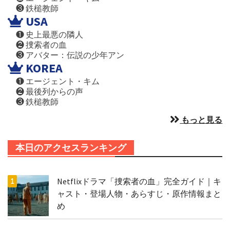
❸ 鉄槌教師
USA
❶ 史上最悪の隣人
❷ 捜索者の血
❸ アバター：伝説の少年アン
KOREA
❶ エージェント・キム
❷ 最後列からの声
❸ 鉄槌教師
もっと見る
本日のアクセスランキング
Netflixドラマ「捜索者の血」完全ガイド｜キ
ャスト・登場人物・あらすじ・原作情報まと
め