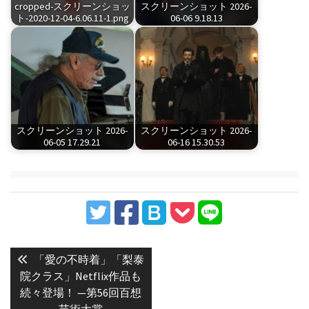
cropped-スクリーンショッ
スクリーンショット 2026-
ト-2020-12-04-6.06.11-1.png
06-06 9.18.13
スクリーンショット 2026-
スクリーンショット 2026-
06-05 17.29.21
06-16 15.30.53
投
稿
Previous
「愛の不時着」「梨泰
post:
ナ
院クラス」Netflix作品も
続々登場！ —第56回百想
ビ
芸術大賞