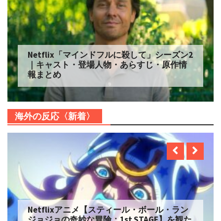
Netflix「マインドフルに殺して」シーズン2
｜キャスト・登場人物・あらすじ・原作情
報まとめ
海外の反応〈新着〉
Netflixアニメ【スティール・ボール・ラン
ジョジョの奇妙な冒険：1st STAGE】を観た