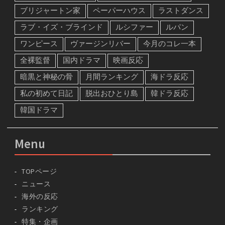
ブリジャートン家
ペーパーハウス
ラストダンス
ラブ・イズ・ブラインド
ルシファー
ルパン
ワンピース
ヴァージンリバー
今月のコレ一本
全裸監督
国内ドラマ
映画反応
暗黒と神秘の骨
月間ランキング
海ドラ反応
私の初めて日記
脱出おひとり島
韓ドラ反応
韓国ドラマ
Menu
TOPページ
ニュース
海外の反応
ランキング
特集・企画