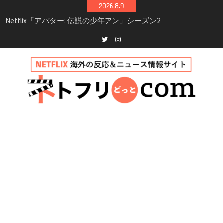
Skip
2026.8.9
シーズン3最新情報
to
Netflix映画「ボイスメールで恋をして」キャス
content
ト・登場人物・あらすじまとめ｜ゾーイ・ドゥ
イッチ主演ロマコメ
Netflix「ハウス・オブ・ギネス」シーズン2が更
Twitter
instagram
新決定！2027年撮影開始へ
兄弟大騒動のコメディ映画「リトル・ブラザ
ー」がNetflixで配信！─キャスト・あらすじ・
見どころまとめ