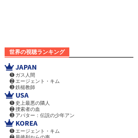
世界の視聴ランキング
JAPAN
❶ ガス人間
❷ エージェント・キム
❸ 鉄槌教師
USA
❶ 史上最悪の隣人
❷ 捜索者の血
❸ アバター：伝説の少年アン
KOREA
❶ エージェント・キム
❷ 最後列からの声