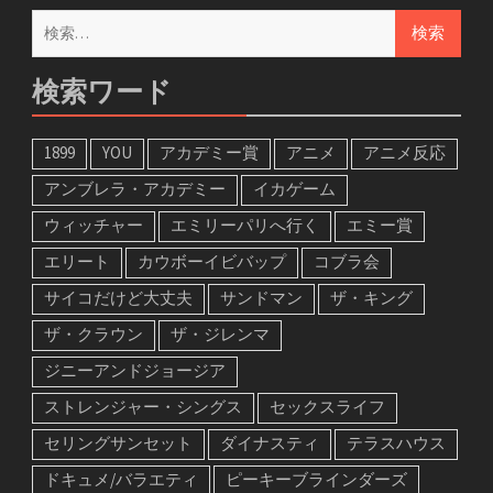
検
索:
検索ワード
1899
YOU
アカデミー賞
アニメ
アニメ反応
アンブレラ・アカデミー
イカゲーム
ウィッチャー
エミリーパリへ行く
エミー賞
エリート
カウボーイビバップ
コブラ会
サイコだけど大丈夫
サンドマン
ザ・キング
ザ・クラウン
ザ・ジレンマ
ジニーアンドジョージア
ストレンジャー・シングス
セックスライフ
セリングサンセット
ダイナスティ
テラスハウス
ドキュメ/バラエティ
ピーキーブラインダーズ