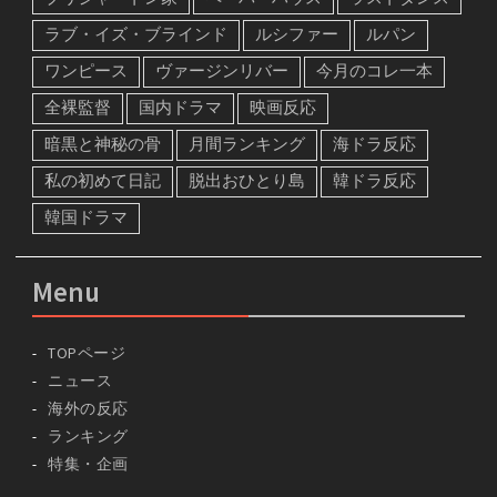
ブリジャートン家
ペーパーハウス
ラストダンス
ラブ・イズ・ブラインド
ルシファー
ルパン
ワンピース
ヴァージンリバー
今月のコレ一本
全裸監督
国内ドラマ
映画反応
暗黒と神秘の骨
月間ランキング
海ドラ反応
私の初めて日記
脱出おひとり島
韓ドラ反応
韓国ドラマ
Menu
TOPページ
ニュース
海外の反応
ランキング
特集・企画