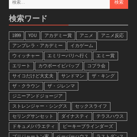
検
索:
検索ワード
1899
YOU
アカデミー賞
アニメ
アニメ反応
アンブレラ・アカデミー
イカゲーム
ウィッチャー
エミリーパリへ行く
エミー賞
エリート
カウボーイビバップ
コブラ会
サイコだけど大丈夫
サンドマン
ザ・キング
ザ・クラウン
ザ・ジレンマ
ジニーアンドジョージア
ストレンジャー・シングス
セックスライフ
セリングサンセット
ダイナスティ
テラスハウス
ドキュメ/バラエティ
ピーキーブラインダーズ