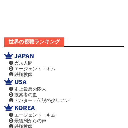
世界の視聴ランキング
JAPAN
❶ ガス人間
❷ エージェント・キム
❸ 鉄槌教師
USA
❶ 史上最悪の隣人
❷ 捜索者の血
❸ アバター：伝説の少年アン
KOREA
❶ エージェント・キム
❷ 最後列からの声
❸ 鉄槌教師