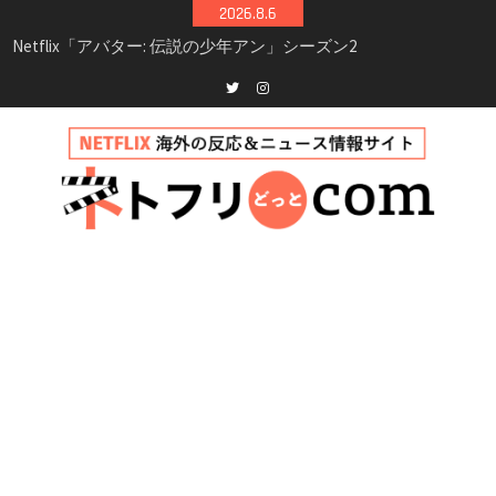
Skip
2026.8.6
to
Netflix映画「ボイスメールで恋をして」キャス
content
ト・登場人物・あらすじまとめ｜ゾーイ・ドゥ
イッチ主演ロマコメ
Netflix「ハウス・オブ・ギネス」シーズン2が更
Twitter
instagram
新決定！2027年撮影開始へ
兄弟大騒動のコメディ映画「リトル・ブラザ
ー」がNetflixで配信！─キャスト・あらすじ・
見どころまとめ