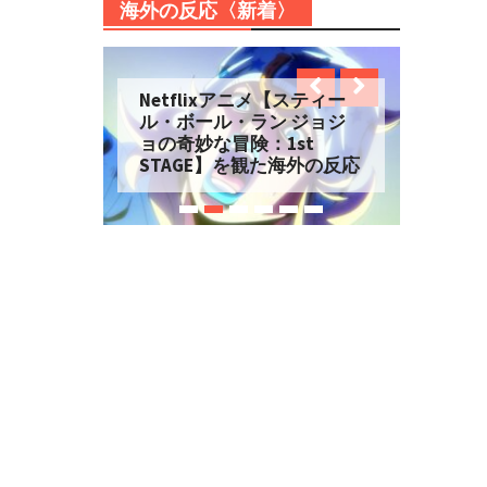
海外の反応〈新着〉
Netflixアニメ【スティー
ル・ボール・ラン ジョジ
ョの奇妙な冒険：1st
STAGE】を観た海外の反応