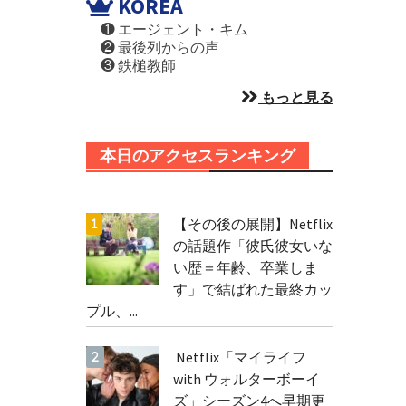
KOREA
❶ エージェント・キム
❷ 最後列からの声
❸ 鉄槌教師
もっと見る
本日のアクセスランキング
【その後の展開】Netflix
の話題作「彼氏彼女いな
い歴＝年齢、卒業しま
す」で結ばれた最終カッ
プル、...
Netflix「マイライフ
with ウォルターボーイ
ズ」シーズン4へ早期更