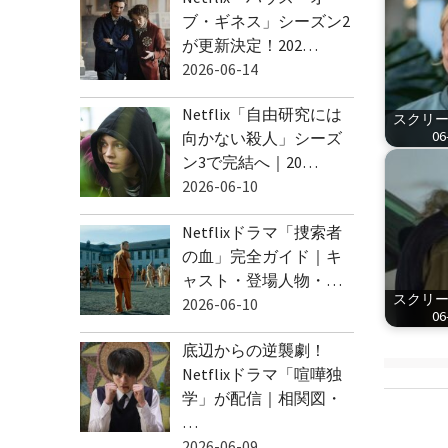
ブ・ギネス」シーズン2
が更新決定！202…
2026-06-14
Netflix「自由研究には
スクリーン
06
向かない殺人」シーズ
ン3で完結へ｜20…
2026-06-10
Netflixドラマ「捜索者
の血」完全ガイド｜キ
ャスト・登場人物・…
スクリーン
2026-06-10
06
底辺からの逆襲劇！
Netflixドラマ「喧嘩独
学」が配信｜相関図・
…
2026-06-09