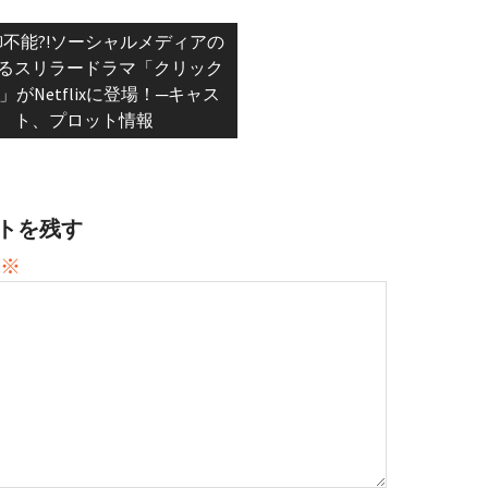
ious
御不能?!ソーシャルメディアの
:
るスリラードラマ「クリック
」がNetflixに登場！─キャス
ト、プロット情報
トを残す
※