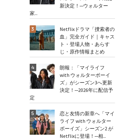
新決定！─ウォルター
家...
Netflixドラマ「捜索者の
血」完全ガイド｜キャス
ト・登場人物・あらす
じ・原作情報まとめ
朗報：「マイライフ
with ウォルターボーイ
ズ」がシーズン3へ更新
決定！─2026年に配信予
定
恋と友情の新章へ「マイ
ライフ with ウォルター
ボーイズ」シーズン2 が
Netflixに登場！─相...