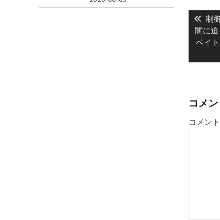
投
Prev
稿
制
post
闇に迫
ナ
ベイト
ビ
ゲ
ー
シ
ョ
コメン
ン
コメント