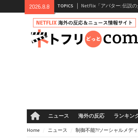
登場人物・あらすじ・シ
Skip
TOPICS
2026.8.8
情報
to
Netflix映画「ボイスメ
content
て」キャスト・登場人物
まとめ｜ゾーイ・ドゥイ
マコメ
Netflix「ハウス・オブ
ーズン2が更新決定！202
へ
兄弟大騒動のコメディ映
ル・ブラザー」がNetfli
キャスト・あらすじ・見
め
ニュース
海外の反応
ランキン
Home
Home
ニュース
制御不能?!ソーシャルメディ