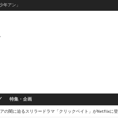
ーズン3最新
ールで恋をし
・あらすじ
ッチ主演ロ
・ギネス」シ
7年撮影開始
画「リト
xで配信！─
どころまと
グ
特集・企画
アの闇に迫るスリラードラマ「クリックベイト」がNetflix