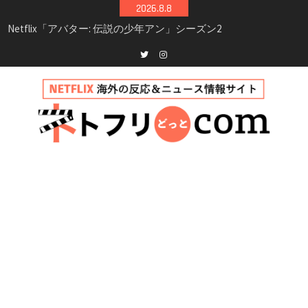
Skip
2026.8.8
to
Netflix映画「ボイスメールで恋をして」キャス
content
ト・登場人物・あらすじまとめ｜ゾーイ・ドゥ
イッチ主演ロマコメ
Netflix「ハウス・オブ・ギネス」シーズン2が更
Twitter
instagram
新決定！2027年撮影開始へ
兄弟大騒動のコメディ映画「リトル・ブラザ
ー」がNetflixで配信！─キャスト・あらすじ・
見どころまとめ
Netflix「アバター: 伝説の少年アン」シーズン2
完全ガイド｜キャスト・登場人物・あらすじ・
シーズン3最新情報