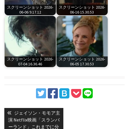
スクリーンショット 2026-
スクリーンショット 2026-
06-06 9.17.12
06-16 15.30.53
スクリーンショット 2026-
スクリーンショット 2026-
07-04 16.36.46
06-05 17.30.53
投
稿
Previous
ジェイソン・モモア主
post:
ナ
演 Netflix映画「スランバ
ーランド」これまでに分
ビ