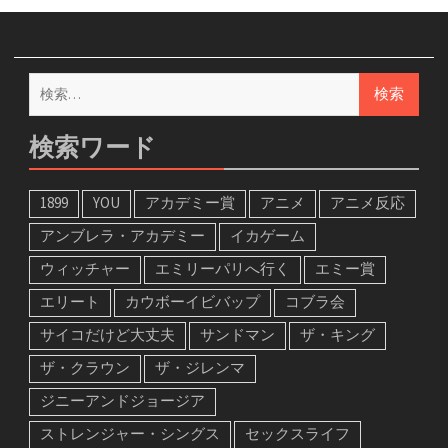
検
索:
検索ワード
1899
YOU
アカデミー賞
アニメ
アニメ反応
アンブレラ・アカデミー
イカゲーム
ウィッチャー
エミリーパリへ行く
エミー賞
エリート
カウボーイビバップ
コブラ会
サイコだけど大丈夫
サンドマン
ザ・キング
ザ・クラウン
ザ・ジレンマ
ジニーアンドジョージア
ストレンジャー・シングス
セックスライフ