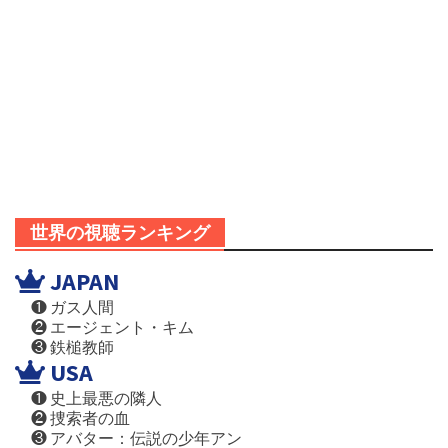
世界の視聴ランキング
JAPAN
❶ ガス人間
❷ エージェント・キム
❸ 鉄槌教師
USA
❶ 史上最悪の隣人
❷ 捜索者の血
❸ アバター：伝説の少年アン