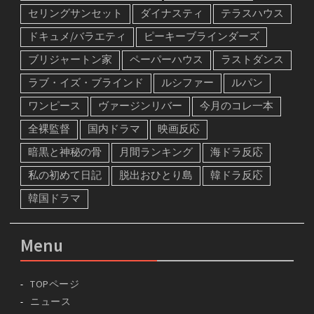
セリングサンセット
ダイナスティ
テラスハウス
ドキュメ/バラエティ
ピーキーブラインダーズ
ブリジャートン家
ペーパーハウス
ラストダンス
ラブ・イズ・ブラインド
ルシファー
ルパン
ワンピース
ヴァージンリバー
今月のコレ一本
全裸監督
国内ドラマ
映画反応
暗黒と神秘の骨
月間ランキング
海ドラ反応
私の初めて日記
脱出おひとり島
韓ドラ反応
韓国ドラマ
Menu
TOPページ
ニュース