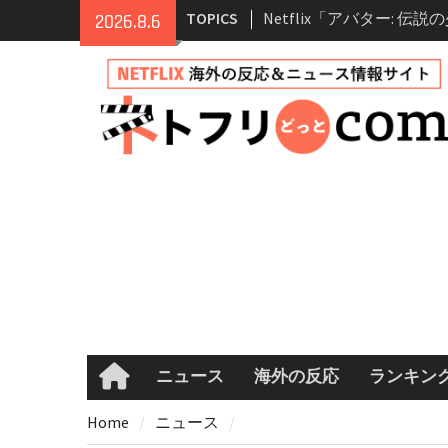
Skip
TOPICS
Netflix「アバター: 伝
2026.8.6
to
シーズン2 完全ガイド｜
content
登場人物・あらすじ・シ
情報
Netflix映画「ボイスメ
て」キャスト・登場人物
まとめ｜ゾーイ・ドゥイ
マコメ
Netflix「ハウス・オブ
ーズン2が更新決定！202
へ
兄弟大騒動のコメディ映
ル・ブラザー」がNetfli
キャスト・あらすじ・見
め
ニュース
海外の反応
ランキン
Home
Home
ニュース