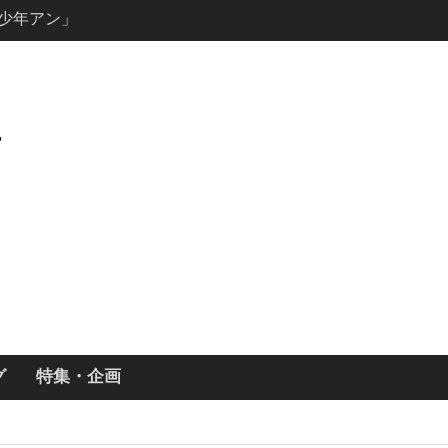
説の少年アン」
キャスト・
ーズン3最新
ールで恋をし
・あらすじ
ッチ主演ロ
・ギネス」シ
7年撮影開始
画「リト
xで配信！─
どころまと
グ
特集・企画