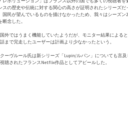
・レボリューション」はフランス以外の国でも多くの視聴者を
ンスの歴史や伝統に対する関心の高さが証明されたシリーズだ
、国民が望んでいるものを描けなかったため、我々はシーズン
を断念した。
国外ではうまく機能していたようだが、モニター結果によると
話まで完走したユーザーは計画より少なかったという。
クーヴルール氏は新シリーズ「Lupin/ルパン」についても言及
視聴されたフランスNetflix作品としてアピールした。