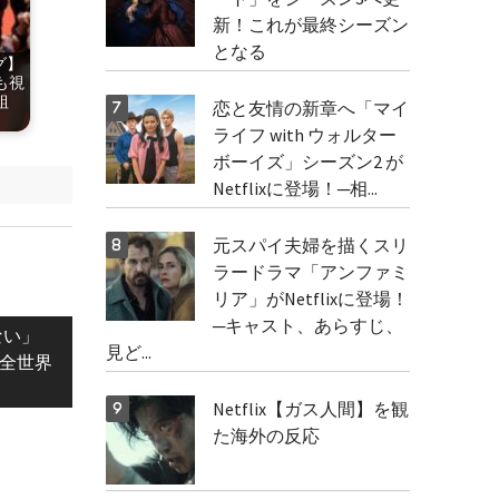
新！これが最終シーズン
となる
グ】
も視
組
恋と友情の新章へ「マイ
ライフ with ウォルター
ボーイズ」シーズン2 が
Netflixに登場！─相...
元スパイ夫婦を描くスリ
ラードラマ「アンファミ
リア」がNetflixに登場！
─キャスト、あらすじ、
ない」
見ど...
ざ全世界
Netflix【ガス人間】を観
た海外の反応