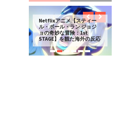
Netflixアニメ【スティー
ル・ボール・ラン ジョジ
ョの奇妙な冒険：1st
STAGE】を観た海外の反応