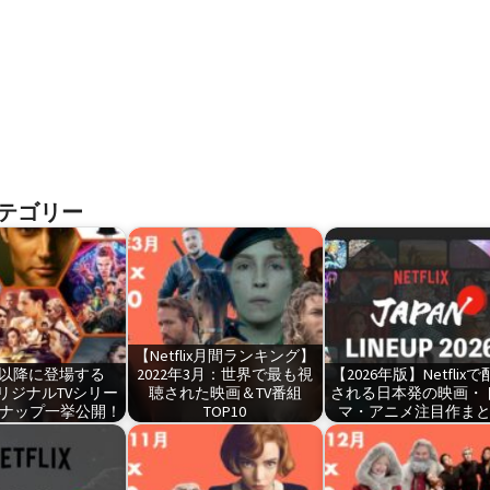
テゴリー
【Netflix月間ランキング】
1年以降に登場する
2022年3月：世界で最も視
【2026年版】Netflix
ixオリジナルTVシリー
聴された映画＆TV番組
される日本発の映画・
ンナップ一挙公開！
TOP10
マ・アニメ注目作ま