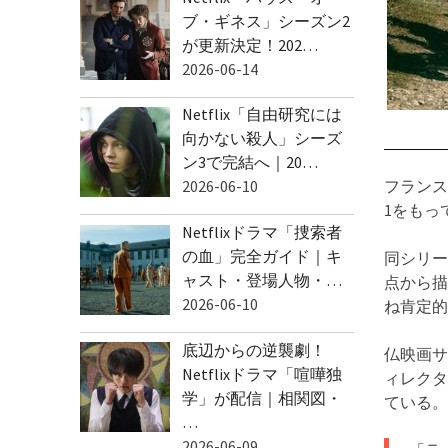
ブ・ギネス」シーズン2
が更新決定！202…
2026-06-14
Netflix「自由研究には
向かない殺人」シーズ
ン3で完結へ｜20…
2026-06-10
フランス
1をもっ
Netflixドラマ「捜索者
の血」完全ガイド｜キ
同シリー
ャスト・登場人物・…
点から描
2026-06-10
ね肯定的な
底辺からの逆襲劇！
仏映画サ
Netflixドラマ「喧嘩独
ィレクタ
学」が配信｜相関図・
ている。
…
2026-06-09