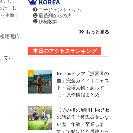
KOREA
魅了し、
った。し
❶ エージェント・キム
2を更新す
❷ 最後列からの声
❸ 鉄槌教師
もっと見る
視聴開始
本日のアクセスランキング
してお
Netflixドラマ「捜索者の
血」完全ガイド｜キャス
ト・登場人物・あらす
じ・原作情報まとめ
【その後の展開】Netflix
の話題作「彼氏彼女いな
い歴＝年齢、卒業しま
す」で結ばれた最終カッ