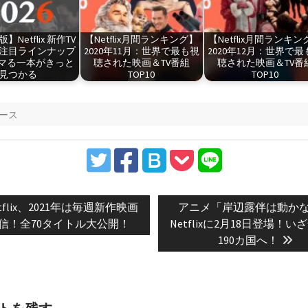
版】Netflix 新作TV
【Netflix月間ランキング】
【Netflix月間ランキン
注目ラインナップ
2020年11月：世界で最も視
2020年12月：世界で最
マる一本がきっと
聴された映画＆TV番組
聴された映画＆TV番
見つかる
TOP10
TOP10
ース
vious
Next
tflix、2021年は毎週新作映画
アニメ「岸辺露伴は動か
t:
post:
信！全70タイトル大公開！
Netflixに2月18日登場！い
190カ国へ！