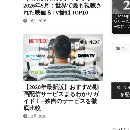
2026年5月：世界で最も視聴さ
れた映画＆TV番組 TOP10
【2026年
1 6月 2026
シリーズ
─次にハ
ニュ
投
【2026年最新版】おすすめ動
Pre
稿
Ne
画配信サービスまるわかりガ
pos
を配
ナ
イド！─独自のサービスを徹
ビ
底比較
ゲ
1 2月 2026
ー
シ