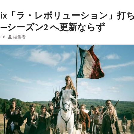
tflix「ラ・レボリューション」打
 ─シーズン2 へ更新ならず
-16
編集者