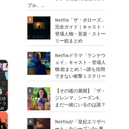
プル、...
Netflix「ザ・ボローズ」
完全ガイド｜キャスト・
登場人物・音楽・ストー
リー総まとめ
Netflixドラマ「ランナウ
ェイ」キャスト・登場人
物 総まとめ！─誰も信用
できない衝撃ミステリー
【その後の展開】「ザ・
ジレンマ」シーズン6、
で配信
ドラ
まだ一緒にいるのは誰？
とめ
Netflixが「皇妃エリザベ
ート」をシーズン3へ更