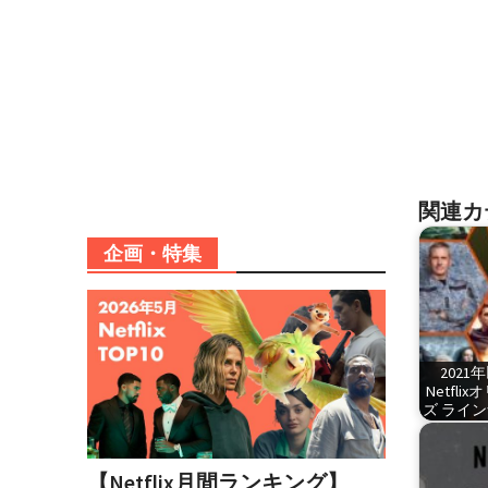
関連カ
企画・特集
202
Netfl
ズ ライ
【Netflix月間ランキング】