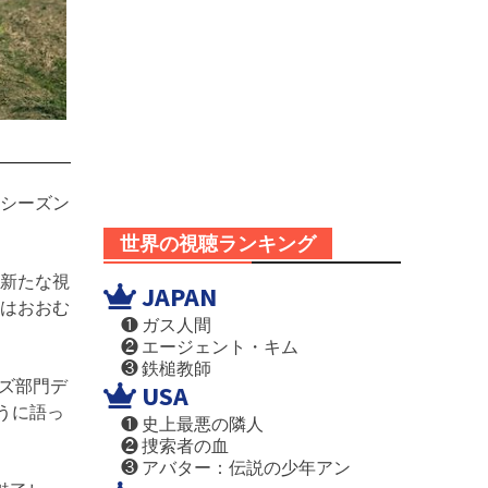
、シーズン
世界の視聴ランキング
新たな視
JAPAN
ーはおおむ
❶ ガス人間
❷ エージェント・キム
❸ 鉄槌教師
ーズ部門デ
USA
うに語っ
❶ 史上最悪の隣人
❷ 捜索者の血
❸ アバター：伝説の少年アン