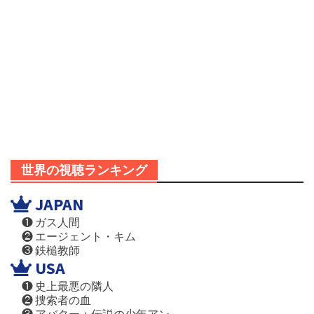
世界の視聴ランキング
JAPAN
❶ ガス人間
❷ エージェント・キム
❸ 鉄槌教師
USA
❶ 史上最悪の隣人
❷ 捜索者の血
❸ アバター：伝説の少年アン