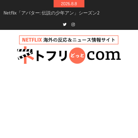
Skip
2026.8.8
シーズン3最新情報
to
Netflix映画「ボイスメールで恋をして」キャス
content
ト・登場人物・あらすじまとめ｜ゾーイ・ドゥ
イッチ主演ロマコメ
Netflix「ハウス・オブ・ギネス」シーズン2が更
Twitter
instagram
新決定！2027年撮影開始へ
兄弟大騒動のコメディ映画「リトル・ブラザ
ー」がNetflixで配信！─キャスト・あらすじ・
見どころまとめ