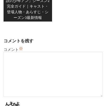
post:
ナ
説の少年アン」シーズン2
完全ガイド｜キャスト・
ビ
登場人物・あらすじ・シ
ゲ
ーズン3最新情報
ー
シ
ョ
ン
コメントを残す
※
コメント