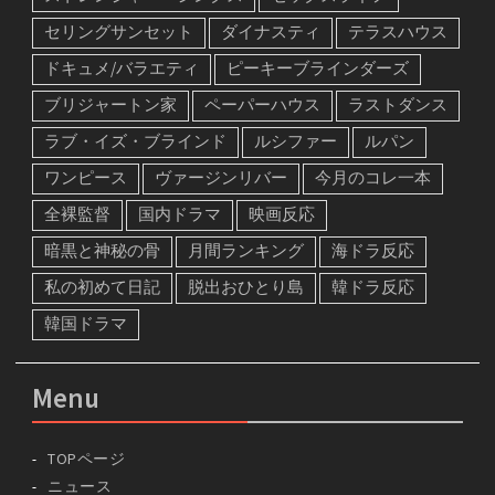
セリングサンセット
ダイナスティ
テラスハウス
ドキュメ/バラエティ
ピーキーブラインダーズ
ブリジャートン家
ペーパーハウス
ラストダンス
ラブ・イズ・ブラインド
ルシファー
ルパン
ワンピース
ヴァージンリバー
今月のコレ一本
全裸監督
国内ドラマ
映画反応
暗黒と神秘の骨
月間ランキング
海ドラ反応
私の初めて日記
脱出おひとり島
韓ドラ反応
韓国ドラマ
Menu
TOPページ
ニュース