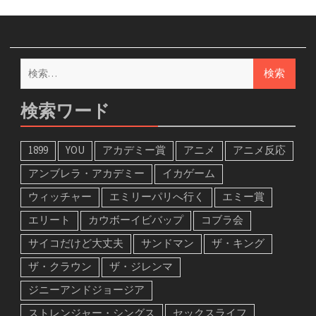
検
索:
検索ワード
1899
YOU
アカデミー賞
アニメ
アニメ反応
アンブレラ・アカデミー
イカゲーム
ウィッチャー
エミリーパリへ行く
エミー賞
エリート
カウボーイビバップ
コブラ会
サイコだけど大丈夫
サンドマン
ザ・キング
ザ・クラウン
ザ・ジレンマ
ジニーアンドジョージア
ストレンジャー・シングス
セックスライフ