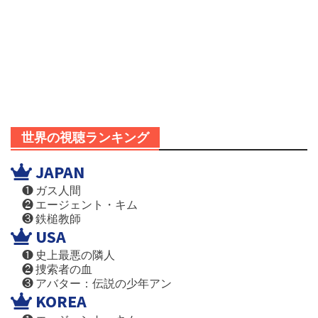
世界の視聴ランキング
JAPAN
❶ ガス人間
❷ エージェント・キム
❸ 鉄槌教師
USA
❶ 史上最悪の隣人
❷ 捜索者の血
❸ アバター：伝説の少年アン
KOREA