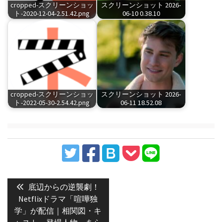
cropped-スクリーンショッ
スクリーンショット 2026-
ト-2020-12-04-2.51.42.png
06-10 0.38.10
cropped-スクリーンショッ
スクリーンショット 2026-
ト-2022-05-30-2.54.42.png
06-11 18.52.08
投
稿
Previous
底辺からの逆襲劇！
post:
ナ
Netflixドラマ「喧嘩独
学」が配信｜相関図・キ
ビ