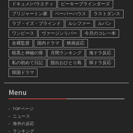
ドキュメ/バラエティ
ピーキーブラインダーズ
ブリジャートン家
ペーパーハウス
ラストダンス
ラブ・イズ・ブラインド
ルシファー
ルパン
ワンピース
ヴァージンリバー
今月のコレ一本
全裸監督
国内ドラマ
映画反応
暗黒と神秘の骨
月間ランキング
海ドラ反応
私の初めて日記
脱出おひとり島
韓ドラ反応
韓国ドラマ
Menu
TOPページ
ニュース
海外の反応
ランキング