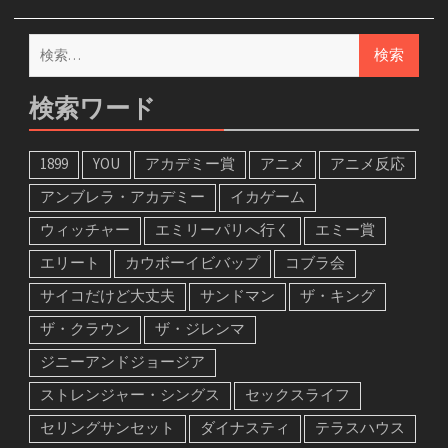
検
索:
検索ワード
1899
YOU
アカデミー賞
アニメ
アニメ反応
アンブレラ・アカデミー
イカゲーム
ウィッチャー
エミリーパリへ行く
エミー賞
エリート
カウボーイビバップ
コブラ会
サイコだけど大丈夫
サンドマン
ザ・キング
ザ・クラウン
ザ・ジレンマ
ジニーアンドジョージア
ストレンジャー・シングス
セックスライフ
セリングサンセット
ダイナスティ
テラスハウス