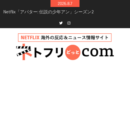
Skip
2026.8.7
シーズン3最新情報
to
Netflix映画「ボイスメールで恋をして」キャス
content
ト・登場人物・あらすじまとめ｜ゾーイ・ドゥ
イッチ主演ロマコメ
Netflix「ハウス・オブ・ギネス」シーズン2が更
Twitter
instagram
新決定！2027年撮影開始へ
兄弟大騒動のコメディ映画「リトル・ブラザ
ー」がNetflixで配信！─キャスト・あらすじ・
見どころまとめ