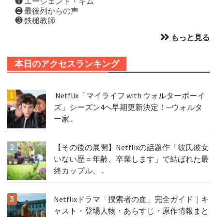
❶ エージェント・キム
❷ 最後列からの声
❸ 鉄槌教師
もっと見る
本日のアクセスランキング
Netflix「マイライフ with ウォルターボーイ
ズ」シーズン4へ早期更新決定！─ウォルタ
ー家...
【その後の展開】Netflixの話題作「彼氏彼女
いない歴＝年齢、卒業します」で結ばれた最
終カップル、...
Netflixドラマ「捜索者の血」完全ガイド｜キ
ャスト・登場人物・あらすじ・原作情報まと