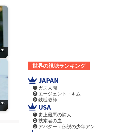
6-
世界の視聴ランキング
JAPAN
❶ ガス人間
❷ エージェント・キム
❸ 鉄槌教師
6-
USA
❶ 史上最悪の隣人
❷ 捜索者の血
❸ アバター：伝説の少年アン