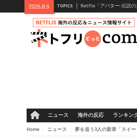
Skip
TOPICS
2026.8.9
登場人物・あらすじ・シ
to
情報
content
Netflix映画「ボイスメ
て」キャスト・登場人物
まとめ｜ゾーイ・ドゥイ
マコメ
Netflix「ハウス・オブ
ーズン2が更新決定！202
へ
兄弟大騒動のコメディ映
ル・ブラザー」がNetfli
キャスト・あらすじ・見
め
ニュース
海外の反応
ランキン
Home
Home
ニュース
夢を追う3人の新章「スイート