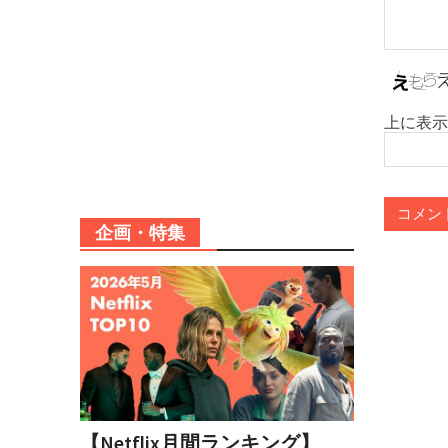
上に表示
企画・特集
【Netflix月間ランキング】