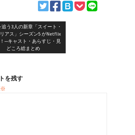
vious
を追う3人の新章「スイート・
:
アス」シーズン5 がNetflix
！─キャスト・あらすじ・見
どころ総まとめ
トを残す
※