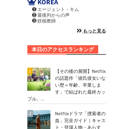
KOREA
❶ エージェント・キム
❷ 最後列からの声
❸ 鉄槌教師
もっと見る
本日のアクセスランキング
【その後の展開】Netflix
の話題作「彼氏彼女いな
い歴＝年齢、卒業しま
す」で結ばれた最終カッ
プル、...
Netflixドラマ「捜索者の
血」完全ガイド｜キャス
ト・登場人物・あらす