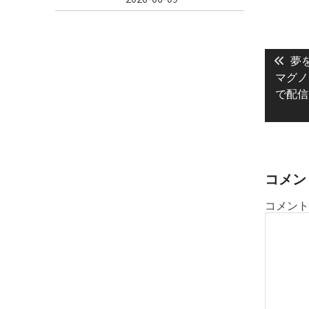
投
Pre
稿
夢
post
マグノリ
ナ
で配信
ビ
ゲ
ー
シ
ョ
コメン
ン
コメント