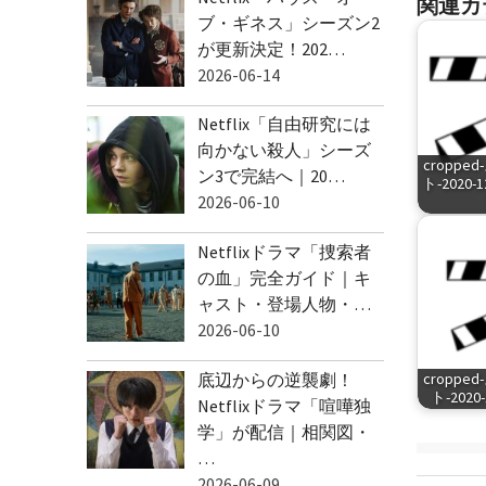
関連カ
ブ・ギネス」シーズン2
が更新決定！202…
2026-06-14
Netflix「自由研究には
向かない殺人」シーズ
cropp
ン3で完結へ｜20…
ト-2020-1
2026-06-10
Netflixドラマ「捜索者
の血」完全ガイド｜キ
ャスト・登場人物・…
2026-06-10
底辺からの逆襲劇！
cropp
ト-2020-1
Netflixドラマ「喧嘩独
学」が配信｜相関図・
…
2026-06-09