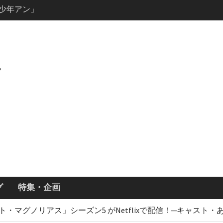
ーズン3最新
ールで恋をし
・あらすじ
ッチ主演ロ
・ギネス」シ
7年撮影開始
画「リト
xで配信！─
どころまと
グ
特集・企画
・マグノリアス」シーズン5 がNetflixで配信！─キャスト