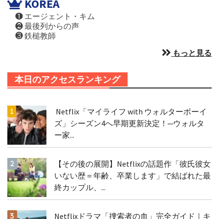
KOREA
❶ エージェント・キム
❷ 最後列からの声
❸ 鉄槌教師
もっと見る
本日のアクセスランキング
Netflix「マイライフ with ウォルターボーイ
ズ」シーズン4へ早期更新決定！─ウォルタ
ー家...
【その後の展開】Netflixの話題作「彼氏彼女
いない歴＝年齢、卒業します」で結ばれた最
終カップル、...
Netflixドラマ「捜索者の血」完全ガイド｜キ