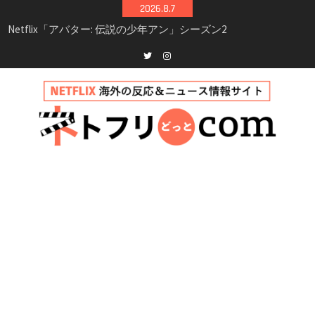
Skip
2026.8.7
シーズン3最新情報
to
Netflix映画「ボイスメールで恋をして」キャス
content
ト・登場人物・あらすじまとめ｜ゾーイ・ドゥ
イッチ主演ロマコメ
Netflix「ハウス・オブ・ギネス」シーズン2が更
Twitter
instagram
新決定！2027年撮影開始へ
兄弟大騒動のコメディ映画「リトル・ブラザ
ー」がNetflixで配信！─キャスト・あらすじ・
見どころまとめ