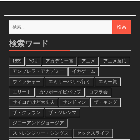
検
索:
検索ワード
1899
YOU
アカデミー賞
アニメ
アニメ反応
アンブレラ・アカデミー
イカゲーム
ウィッチャー
エミリーパリへ行く
エミー賞
エリート
カウボーイビバップ
コブラ会
サイコだけど大丈夫
サンドマン
ザ・キング
ザ・クラウン
ザ・ジレンマ
ジニーアンドジョージア
ストレンジャー・シングス
セックスライフ