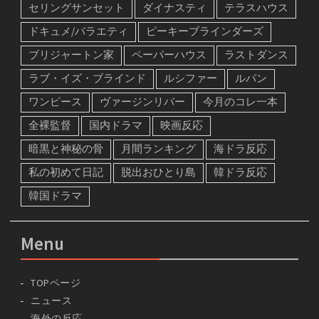
セリングサンセット
ダイナスティ
テラスハウス
ドキュメ/バラエティ
ピーキーブラインダーズ
ブリジャートン家
ペーパーハウス
ラストダンス
ラブ・イズ・ブラインド
ルシファー
ルパン
ワンピース
ヴァージンリバー
今月のコレ一本
全裸監督
国内ドラマ
映画反応
暗黒と神秘の骨
月間ランキング
海ドラ反応
私の初めて日記
脱出おひとり島
韓ドラ反応
韓国ドラマ
Menu
TOPページ
ニュース
海外の反応