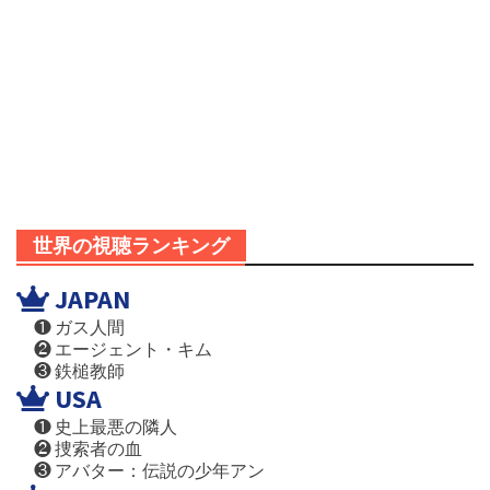
世界の視聴ランキング
JAPAN
❶ ガス人間
❷ エージェント・キム
❸ 鉄槌教師
USA
❶ 史上最悪の隣人
❷ 捜索者の血
❸ アバター：伝説の少年アン