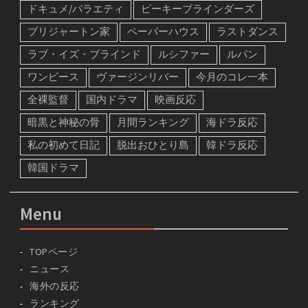
ドキュメ/バラエティ
ピーキーブラインダーズ
ブリジャートン家
ペーパーハウス
ラストダンス
ラブ・イズ・ブラインド
ルシファー
ルパン
ワンピース
ヴァージンリバー
今月のコレ一本
全裸監督
国内ドラマ
映画反応
暗黒と神秘の骨
月間ランキング
海ドラ反応
私の初めて日記
脱出おひとり島
韓ドラ反応
韓国ドラマ
Menu
TOPページ
ニュース
海外の反応
ランキング