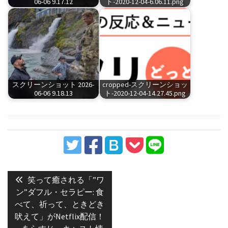
06-06 9.17.12
ト-2020-12-04-6.06.11.png
スクリーンショット 2026-
cropped-スクリーンショッ
06-06 9.18.13
ト-2020-12-04-14.27.45.png
投
稿
Previous
笑って癒される「”ワ
post:
ナ
ン”ダフル・セラピー: 食
べて、祈って、ときどき
ビ
吠えて」がNetflix配信！
ゲ