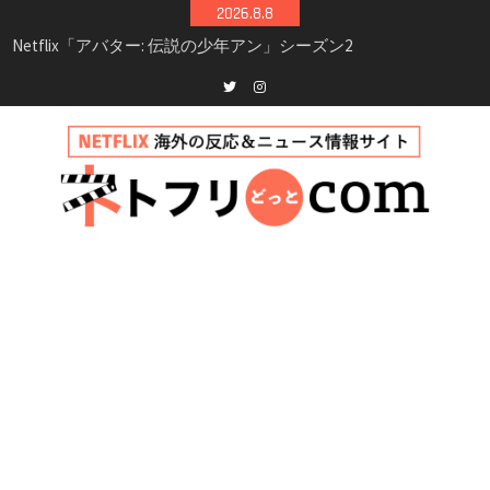
Skip
2026.8.8
シーズン3最新情報
to
Netflix映画「ボイスメールで恋をして」キャス
content
ト・登場人物・あらすじまとめ｜ゾーイ・ドゥ
イッチ主演ロマコメ
Netflix「ハウス・オブ・ギネス」シーズン2が更
Twitter
instagram
新決定！2027年撮影開始へ
兄弟大騒動のコメディ映画「リトル・ブラザ
ー」がNetflixで配信！─キャスト・あらすじ・
見どころまとめ