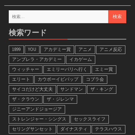
検
索:
検索ワード
1899
YOU
アカデミー賞
アニメ
アニメ反応
アンブレラ・アカデミー
イカゲーム
ウィッチャー
エミリーパリへ行く
エミー賞
エリート
カウボーイビバップ
コブラ会
サイコだけど大丈夫
サンドマン
ザ・キング
ザ・クラウン
ザ・ジレンマ
ジニーアンドジョージア
ストレンジャー・シングス
セックスライフ
セリングサンセット
ダイナスティ
テラスハウス