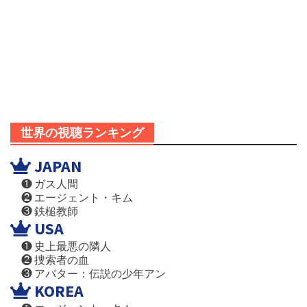
世界の視聴ランキング
JAPAN
❶ ガス人間
❷ エージェント・キム
❸ 鉄槌教師
USA
❶ 史上最悪の隣人
❷ 捜索者の血
❸ アバター：伝説の少年アン
KOREA