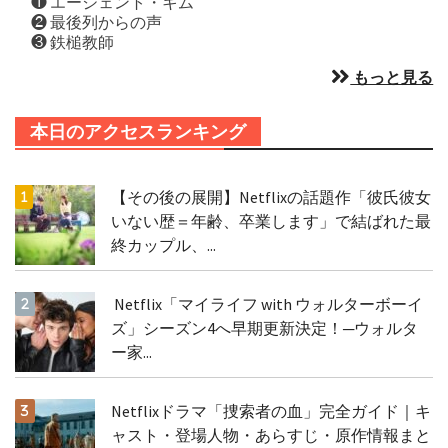
❶ エージェント・キム
❷ 最後列からの声
❸ 鉄槌教師
もっと見る
本日のアクセスランキング
【その後の展開】Netflixの話題作「彼氏彼女
いない歴＝年齢、卒業します」で結ばれた最
終カップル、...
Netflix「マイライフ with ウォルターボーイ
ズ」シーズン4へ早期更新決定！─ウォルタ
ー家...
Netflixドラマ「捜索者の血」完全ガイド｜キ
ャスト・登場人物・あらすじ・原作情報まと