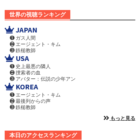
世界の視聴ランキング
JAPAN
❶ ガス人間
❷ エージェント・キム
❸ 鉄槌教師
USA
❶ 史上最悪の隣人
❷ 捜索者の血
❸ アバター：伝説の少年アン
KOREA
❶ エージェント・キム
❷ 最後列からの声
❸ 鉄槌教師
もっと見る
本日のアクセスランキング