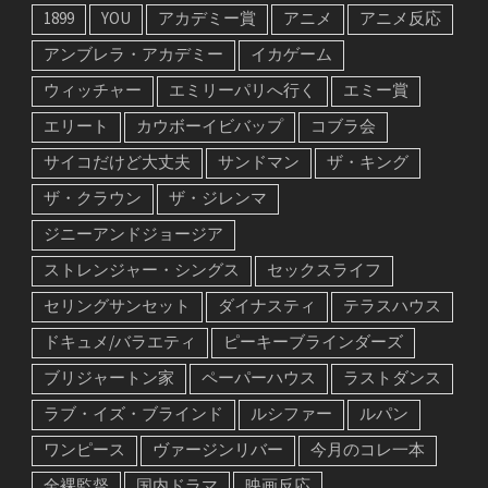
1899
YOU
アカデミー賞
アニメ
アニメ反応
アンブレラ・アカデミー
イカゲーム
ウィッチャー
エミリーパリへ行く
エミー賞
エリート
カウボーイビバップ
コブラ会
サイコだけど大丈夫
サンドマン
ザ・キング
ザ・クラウン
ザ・ジレンマ
ジニーアンドジョージア
ストレンジャー・シングス
セックスライフ
セリングサンセット
ダイナスティ
テラスハウス
ドキュメ/バラエティ
ピーキーブラインダーズ
ブリジャートン家
ペーパーハウス
ラストダンス
ラブ・イズ・ブラインド
ルシファー
ルパン
ワンピース
ヴァージンリバー
今月のコレ一本
全裸監督
国内ドラマ
映画反応