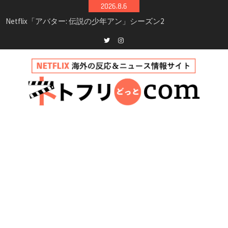
Skip
2026.8.6
to
Netflix映画「ボイスメールで恋をして」キャス
content
ト・登場人物・あらすじまとめ｜ゾーイ・ドゥ
イッチ主演ロマコメ
Netflix「ハウス・オブ・ギネス」シーズン2が更
Twitter
instagram
新決定！2027年撮影開始へ
兄弟大騒動のコメディ映画「リトル・ブラザ
ー」がNetflixで配信！─キャスト・あらすじ・
見どころまとめ