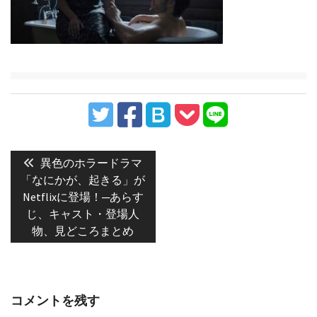
投
稿
Previous
異色のホラードラマ
post:
ナ
「なにかが、起きる」が
Netflixに登場！─あらす
ビ
じ、キャスト・登場人
ゲ
物、見どころまとめ
ー
シ
ョ
ン
コメントを残す