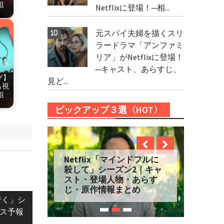
組
Netflixに登場！─相...
元スパイ夫婦を描くスリ
ラードラマ「アンファミ
リア」がNetflixに登場！
─キャスト、あらすじ、
グ】
見ど...
も視
組
ピックアップ３選〈HOT〉
Netflix「マインドフルに
殺して」シーズン2｜キャ
スト・登場人物・あらす
じ・原作情報まとめ
行く」シ
ース予報