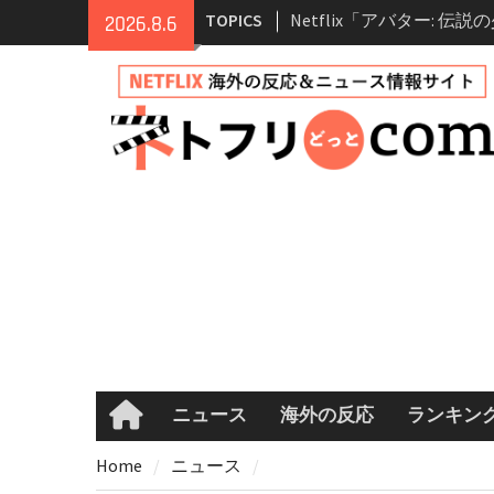
Skip
情報
TOPICS
2026.8.6
to
Netflix映画「ボイスメ
content
て」キャスト・登場人物
まとめ｜ゾーイ・ドゥイ
マコメ
Netflix「ハウス・オブ
ーズン2が更新決定！202
へ
兄弟大騒動のコメディ映
ル・ブラザー」がNetfli
キャスト・あらすじ・見
め
ニュース
海外の反応
ランキン
Home
Home
ニュース