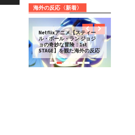
海外の反応〈新着〉
Netflixアニメ【スティー
ル・ボール・ラン ジョジ
ョの奇妙な冒険：1st
STAGE】を観た海外の反応