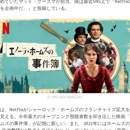
めていたマット・クーズマが担当。彼は最近SNS上で『Netfli
を企画中だ。』と投稿している。
©︎ 1997-2020 Netflix,Inc.
は、Netflixがシャーロック・ホームズのフランチャイズ拡大
見える。今年最大のオープニング視聴者数を叩き出した映画「
ムズの事件簿」が記憶に新しい。また、2021年にはホームズ