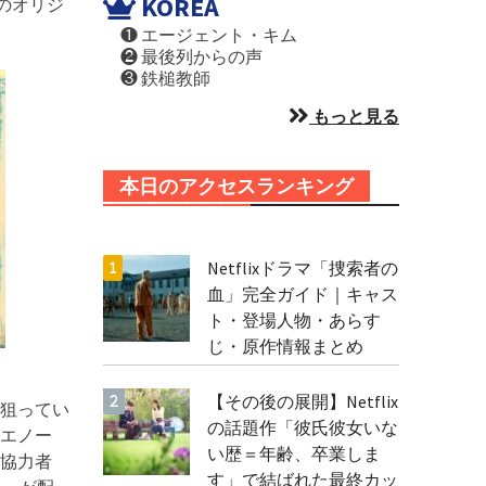
KOREA
xのオリジ
❶ エージェント・キム
❷ 最後列からの声
❸ 鉄槌教師
もっと見る
本日のアクセスランキング
Netflixドラマ「捜索者の
血」完全ガイド｜キャス
ト・登場人物・あらす
じ・原作情報まとめ
【その後の展開】Netflix
を狙ってい
の話題作「彼氏彼女いな
エノー
い歴＝年齢、卒業しま
の協力者
す」で結ばれた最終カッ