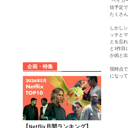
“ベイカー
信予定で
たくさん
しかしシ
ッチとマ
とを忘れ
と3作目
か凶と出
企画・特集
現時点で
になって
【Netflix月間ランキング】