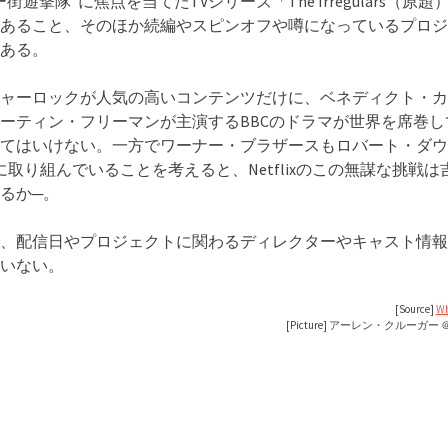
街遊撃隊”に焦点を当てたTVシリーズ「The Irregulars（原題
あること、そのほか続編やスピンオフや噂になっているプロジ
ある。
ャーロックが人気の高いコンテンツだけに、ベネディクト・カ
ーティン・フリーマンが主演するBBCのドラマが世界を席巻し
てはいけない。一方でワーナー・ブラザースもロバート・ダウニ
に取り組んでいることを考えると、Netflixのこの無謀な挑戦は
るか─。
、配信日やプロジェクトに関わるディレクターやキャスト情報
いない。
[Source]
Wh
[Picture] アーレン・クルーガー ＠Ge