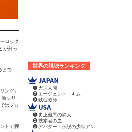
ャーロック
ことが分っ
世界の視聴ランキング
るまで
JAPAN
❶ ガス人間
リング』
❷ エージェント・キム
』新シリ
❸ 鉄槌教師
ではプロ
USA
❶ 史上最悪の隣人
❷ 捜索者の血
メントで脚
❸ アバター：伝説の少年アン