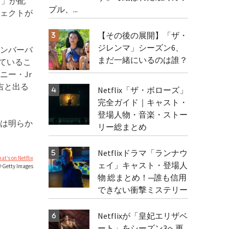
）」が配
プル、...
ェクトが
【その後の展開】「ザ・
ジレンマ」シーズン6、
ンバーバ
まだ一緒にいるのは誰？
ているこ
ー・Jr
吉と出る
Netflix「ザ・ボローズ」
完全ガイド｜キャスト・
登場人物・音楽・ストー
は明らか
リー総まとめ
Netflixドラマ「ランナウ
at’s on Netflix
ェイ」キャスト・登場人
tty Images
物 総まとめ！─誰も信用
できない衝撃ミステリー
Netflixが「皇妃エリザベ
ート」をシーズン3へ更