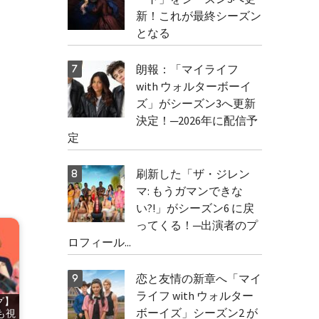
新！これが最終シーズン
となる
朗報：「マイライフ
with ウォルターボーイ
ズ」がシーズン3へ更新
決定！─2026年に配信予
定
刷新した「ザ・ジレン
マ: もうガマンできな
い?!」がシーズン6 に戻
ってくる！─出演者のプ
ロフィール...
恋と友情の新章へ「マイ
ライフ with ウォルター
グ】
ボーイズ」シーズン2 が
も視