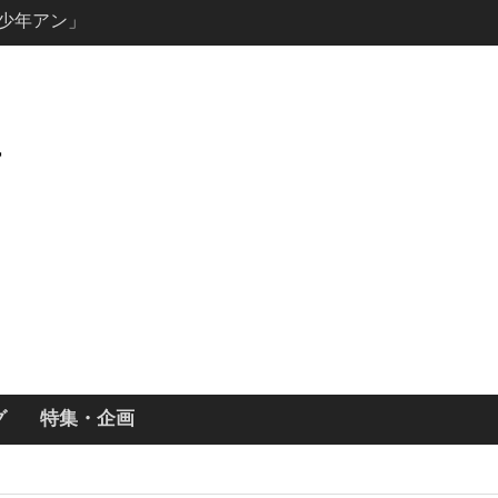
ールで恋をし
・あらすじ
ッチ主演ロ
・ギネス」シ
7年撮影開始
画「リト
xで配信！─
どころまと
グ
特集・企画