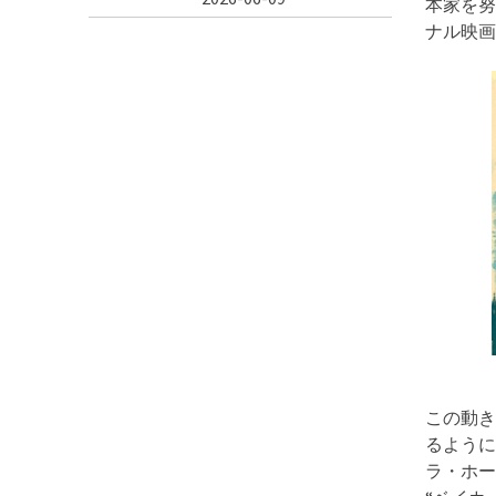
本家を努
ナル映画
この動き
るように
ラ・ホー