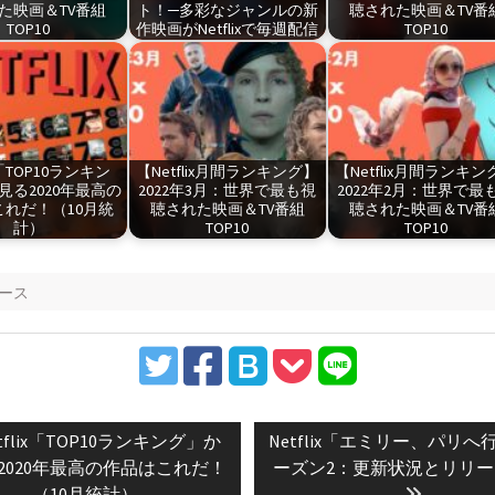
た映画＆TV番組
ト！─多彩なジャンルの新
聴された映画＆TV番
TOP10
作映画がNetflixで毎週配信
TOP10
ix「TOP10ランキン
【Netflix月間ランキング】
【Netflix月間ランキン
見る2020年最高の
2022年3月：世界で最も視
2022年2月：世界で最
れだ！（10月統
聴された映画＆TV番組
聴された映画＆TV番
計）
TOP10
TOP10
ース
vious
Next
tflix「TOP10ランキング」か
Netflix「エミリー、パリへ
t:
post:
2020年最高の作品はこれだ！
ーズン2：更新状況とリリ
（10月統計）