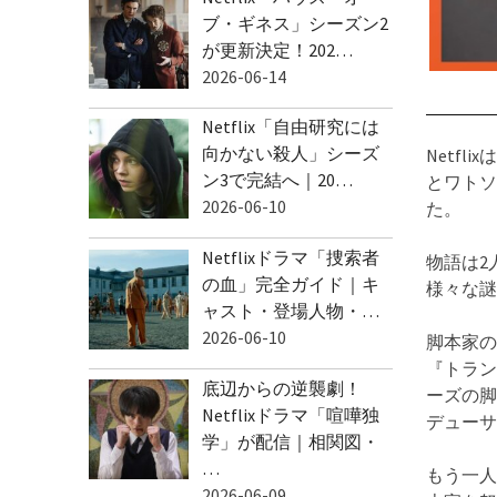
ブ・ギネス」シーズン2
が更新決定！202…
2026-06-14
Netflix「自由研究には
向かない殺人」シーズ
Netf
ン3で完結へ｜20…
とワトソ
2026-06-10
た。
Netflixドラマ「捜索者
物語は2
の血」完全ガイド｜キ
様々な謎
ャスト・登場人物・…
2026-06-10
脚本家の
『トラン
底辺からの逆襲劇！
ーズの脚
Netflixドラマ「喧嘩独
デューサ
学」が配信｜相関図・
…
もう一人
2026-06-09