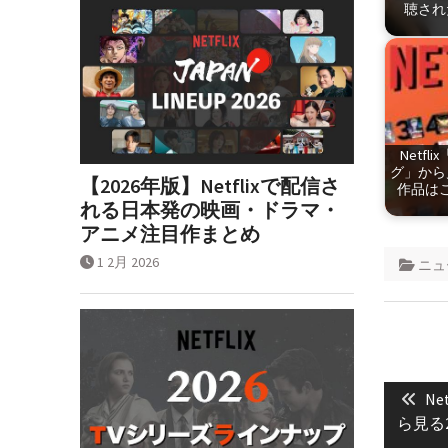
聴され
Netfl
グ」から
【2026年版】Netflixで配信さ
作品はこ
れる日本発の映画・ドラマ・
アニメ注目作まとめ
1 2月 2026
ニュ
投
Pre
稿
Ne
pos
ら見る
ナ