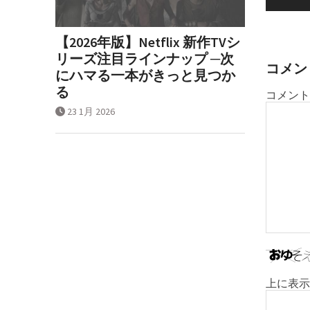
ビ
ゲ
【2026年版】Netflix 新作TVシ
ー
リーズ注目ラインナップ ─次
シ
コメン
にハマる一本がきっと見つか
ョ
る
コメント
ン
23 1月 2026
上に表示